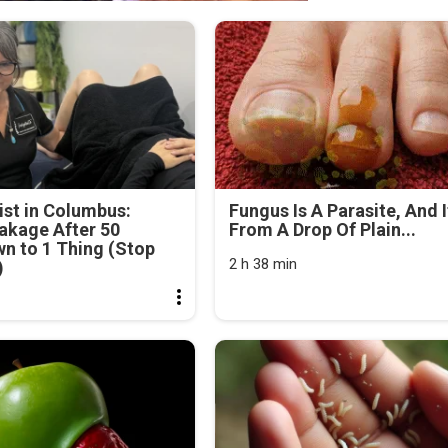
st in Columbus:
Fungus Is A Parasite, And I
akage After 50
From A Drop Of Plain...
n to 1 Thing (Stop
2 h 38 min
)