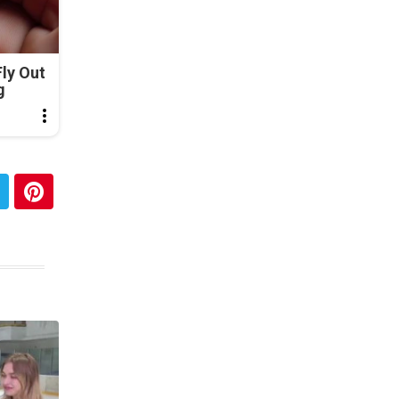
ly Out
g