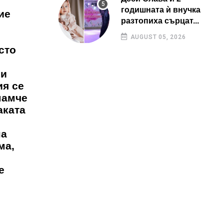
годишната ѝ внучка
ие
разтопиха сърцат...
AUGUST 05, 2026
сто
о
ни
ия се
мамче
аката
на
ма,
е