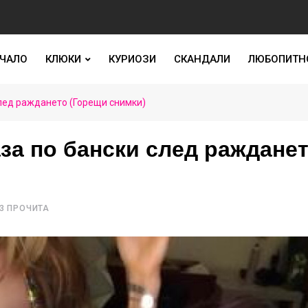
ЧАЛО
КЛЮКИ
КУРИОЗИ
СКАНДАЛИ
ЛЮБОПИТН
след раждането (Горещи снимки)
за по бански след раждане
3 ПРОЧИТА