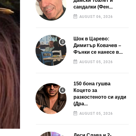
дамски тоалет и
сандалки (Фен...
AUGUST 06, 2026
Шок в Царево:
Димитър Ковачев –
Фънки се нанесе в...
AUGUST 05, 2026
150 бона гушва
Коцето за
разкостеното си ауди
(Дра...
AUGUST 05, 2026
Деси Слава и 2-