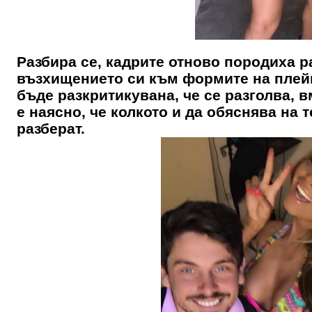
Разбира се, кадрите отново породиха 
възхищението си към формите на плейм
бъде разкритикувана, че се разголва, в
е наясно, че колкото и да обяснява на т
разберат.