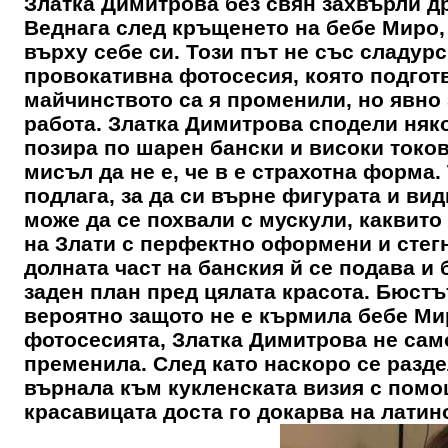
Златка Димитрова без свян захвърли др
Веднага след кръщенето на бебе Миро
върху себе си. Този път не със сладурс
провокативна фотосесия, която подгот
майчинството са я променили, но явно 
работа.
Златка Димитрова
сподели няко
позира по шарен бански и високи токов
мисъл да не е, че в е страхотна форма
подлага, за да си върне фигурата и ви
може да се похвали с мускули, каквито
на Злати с перфектно оформени и стегн
долната част на банския й се подава и 
заден план пред цялата красота. Бюстъ
вероятно защото не е кърмила бебе Мир
фотосесията,
Златка Димитрова
не само
пременила. След като наскоро се раздел
върнала към кукленската визия с помо
красавицата доста го докарва на латино