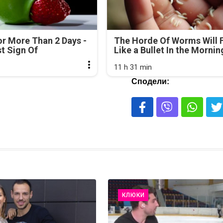
r More Than 2 Days -
The Horde Of Worms Will F
rst Sign Of
Like a Bullet In the Mornin
11 h 31 min
Сподели:
КЛЮКИ