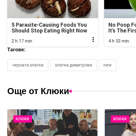
5 Parasite-Causing Foods You
No Poop Fo
Should Stop Eating Right Now
It's The Fi
2 h 17 min
4 h 53 min
Тагове:
черната златка
златка димитрова
new
Още от Клюки
КЛЮКИ
КЛЮКИ