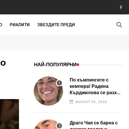
О
РИАЛИТИ
ЗВЕЗДИТЕ ПРЕДИ
то
НАЙ-ПОПУЛЯРНИ
По къмпингите с
кемпера! Радина
Кърджилова се разх...
AUGUST 05, 2026
Драго Чая се барна с