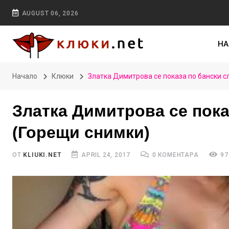
AUGUST 06, 2026
НА
Начало
Клюки
Златка Димитрова се показа по бански 
Златка Димитрова се пока
(Горещи снимки)
ОТ
KLIUKI.NET
APRIL 24, 2017
0 КОМЕНТАРА
97