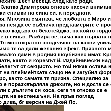
ехите шест месеца след като роди.
,
Златка Димитрова
отново насочи вниман
ки снимки на сина си, а поредната
вя. Мнозина смятаха, че любовта с Миро и
за нея да се съблича пред камерите е про
лко кадъра от бекстейджа, на който горд
е в синьо. Разбира се, няма как първата 
. Тя многократно споделяше на какви усил
димо те са дали желания ефект. Прясното 
 малко дами в родния шоубизнес имат. Кр
ати, както и коремът й. Издайнически над
белегът от секциото. Но той някак остава 
т на плеймейтката също не е загубил фор
о, както самата тя призна. Специално за
 е поразхвърляла дрехите, но и доста се 
и с дългите си коса, сега тя отново се е
щта на екстеншъни. На пръв поглед
 дива, бг версия на Джей Ло.