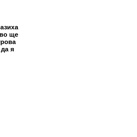
разиха
ово ще
трова
 да я