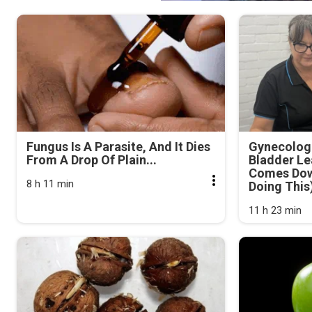
Fungus Is A Parasite, And It Dies
Gynecologi
From A Drop Of Plain...
Bladder Le
Comes Dow
8 h 11 min
Doing This
11 h 23 min