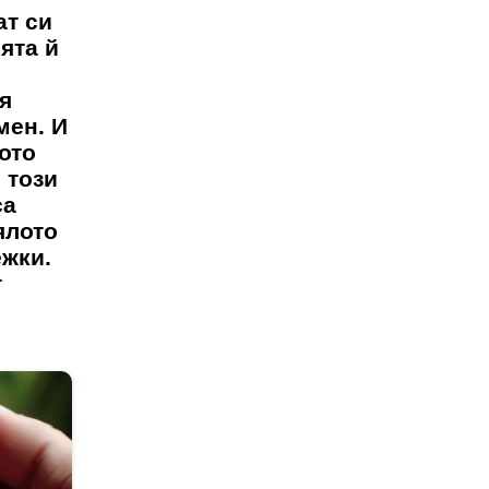
ат си
ята й
я
мен. И
ото
 този
са
ялото
ежки.
т