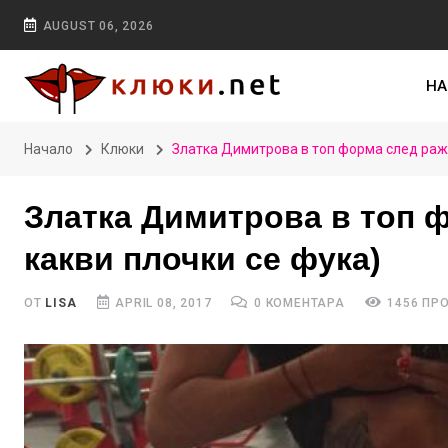
AUGUST 06, 2026
НА
Начало
Клюки
Златка Димитрова в топ форма след ражд
Златка Димитрова в топ 
какви плочки се фука)
ОТ
LISA
APRIL 08, 2017
0 КОМЕНТАРА
1456 ПР