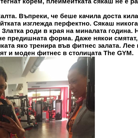
тегнат корем, плеймейтката сякаш не е р
калта. Въпреки, че беше качила доста кила
йтката изглежда перфектно. Сякаш никога
 Златка роди в края на миналата година. 
не предишната форма. Даже някои смятат,
ката яко тренира във фитнес залата. Лее 
ят и моден фитнес в столицата The GYM.