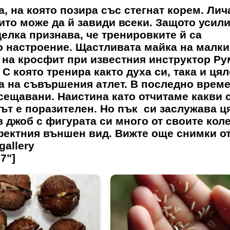
, на която позира със стегнат корем. Лич
ито може да й завиди всеки. Защото усили
делка признава, че тренировките й са
 настроение. Щастливата майка на малки
 на кросфит при известния инструктор Ру
С която тренира както духа си, така и цял
а на съвършения атлет. В последно време
сещавани. Наистина като отчитаме какви 
тът е поразителен. Но пък си заслужава ц
в джоб с фигурата си много от своите кол
рфектния външен вид. Вижте още снимки о
gallery
7"]