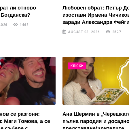
рат ли отново
Любовен обрат: Петър Д
 Богданска?
изостави Ирмена Чичико
заради Александра Фейги
2026
1463
AUGUST 03, 2026
2527
КЛЮКИ
нов се разгони:
Ана Шермин в „Черешкат
с Маги Томова, а се
пълна пародия и досадн
се събере с
представяне(Зрителите