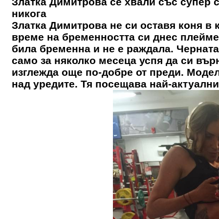
Златка Димитрова се хвали със супер с
никога
Златка Димитрова не си оставя коня в 
време на бременността си днес плейме
била бременна и не е раждала. Черната
само за няколко месеца успя да си вър
изглежда още по-добре от преди. Модел
над уредите. Тя посещава най-актуални