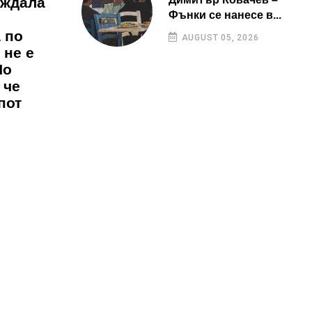
аждала
Фънки се нанесе в...
 по
AUGUST 05, 2026
 не е
Но
 че
пот