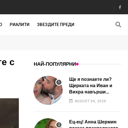
О
РИАЛИТИ
ЗВЕЗДИТЕ ПРЕДИ
е с
НАЙ-ПОПУЛЯРНИ
Ще я познаете ли?
Щерката на Иван и
Вихра навърши...
AUGUST 04, 2026
Ец-ец! Анна Шермин