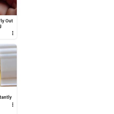
ly Out
g
tantly