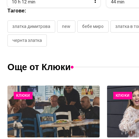
10 h 12 min
44 min
Тагове:
златка димитрова
new
бебе миро
златка в т
чернта златка
Още от Клюки
КЛЮКИ
КЛЮКИ