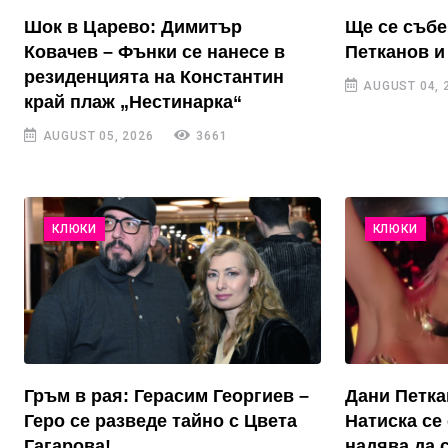
Шок в Царево: Димитър
Ще се събе
Ковачев – Фънки се нанесе в
Петканов и
резиденцията на Константин
AUGUST 04, 
край плаж „Нестинарка“
AUGUST 05, 2026
3661
КЛЮКИ
КЛЮКИ
Гръм в рая: Герасим Георгиев –
Дани Петка
Геро се разведе тайно с Цвета
Натиска се 
Гагарова!
надява да 