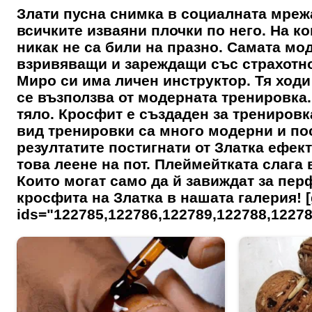
Злати пусна снимка в социалната мрежа
всичките изваяни плочки по него. На ко
никак не са били на празно. Самата мо
взривяващи и зареждащи със страхотно
Миро си има личен инструктор. Тя ходи
се възползва от модерната тренировка. 
тяло. Кросфит е създаден за тренировк
вид тренировки са много модерни и по
резултатите постигнати от Златка ефек
това леене на пот. Плеймейтката слага 
Които могат само да й завиждат за пе
кросфита на Златка в нашата галерия! [
ids="122785,122786,122789,122788,12278