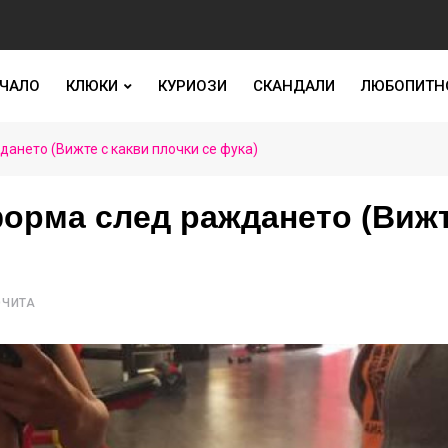
ЧАЛО
КЛЮКИ
КУРИОЗИ
СКАНДАЛИ
ЛЮБОПИТН
ането (Вижте с какви плочки се фука)
форма след раждането (Вижт
ОЧИТА