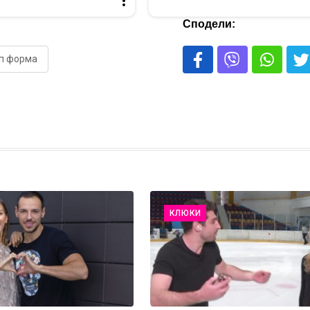
Сподели:
оп форма
КЛЮКИ