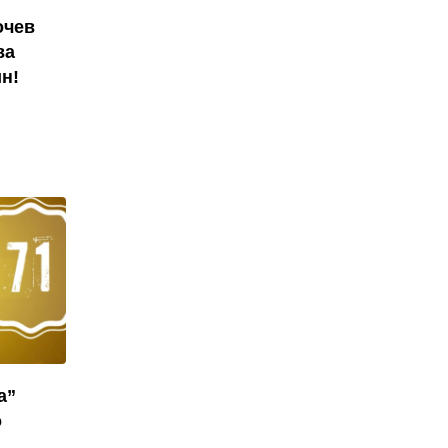
очев
ва
н!
а”
о