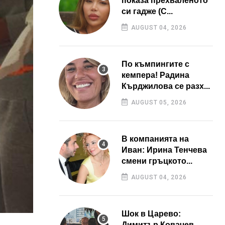
показа прехваленото
си гадже (С...
AUGUST 04, 2026
По къмпингите с
кемпера! Радина
Кърджилова се разх...
AUGUST 05, 2026
В компанията на
Иван: Ирина Тенчева
смени гръцкото...
AUGUST 04, 2026
Шок в Царево:
Димитър Ковачев –