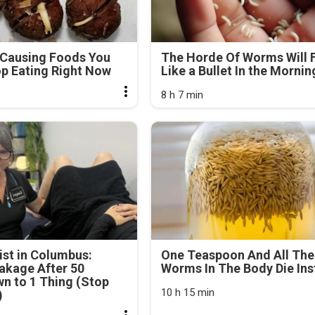
-Causing Foods You
The Horde Of Worms Will F
p Eating Right Now
Like a Bullet In the Mornin
8 h 7 min
st in Columbus:
One Teaspoon And All The
akage After 50
Worms In The Body Die Ins
n to 1 Thing (Stop
10 h 15 min
)