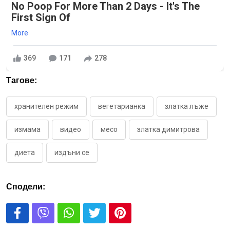
No Poop For More Than 2 Days - It's The
First Sign Of
More
369
171
278
Тагове:
хранителен режим
вегетарианка
златка лъже
измама
видео
месо
златка димитрова
диета
издъни се
Сподели: