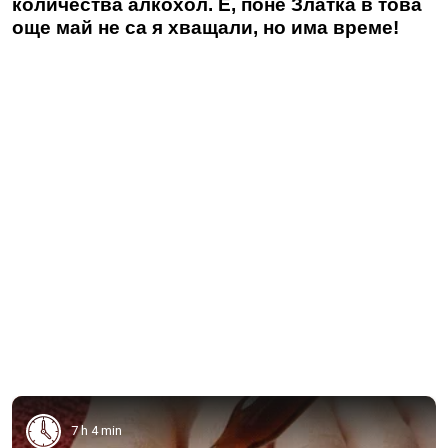
количества алкохол. Е, поне Златка в това
още май не са я хващали, но има време!
7 h 4 min