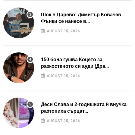
Шок в Царево: Димитър Ковачев –
Фънки се нанесе в...
AUGUST 05, 2026
150 бона гушва Коцето за
разкостеното си ауди (Дра...
AUGUST 05, 2026
Деси Слава и 2-годишната ѝ внучка
разтопиха сърцат...
AUGUST 05, 2026