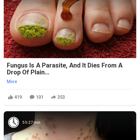
Fungus Is A Parasite, And It Dies From A
Drop Of Plain...
More
419
101
353
5 h 27 min