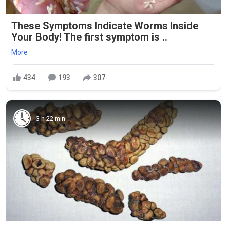
These Symptoms Indicate Worms Inside
Your Body! The first symptom is ..
More
434
193
307
3 h 22 min