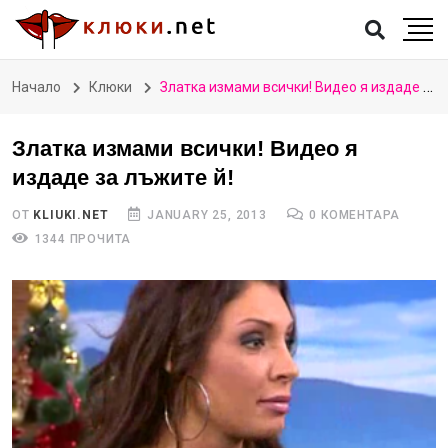
Начало
Клюки
Златка измами всички! Видео я издаде за лъжите й!
Златка измами всички! Видео я
издаде за лъжите й!
ОТ
KLIUKI.NET
JANUARY 25, 2013
0 КОМЕНТАРА
1344 ПРОЧИТА