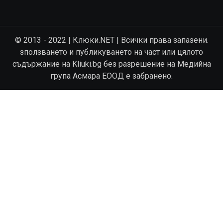
© 2013 - 2022 | Клюки.NET | Всички права запазени.
зползването и публикуването на част или цялото
съдържание на Kliuki.bg без разрешение на Медийна
група Асмара ЕООД е забранено.