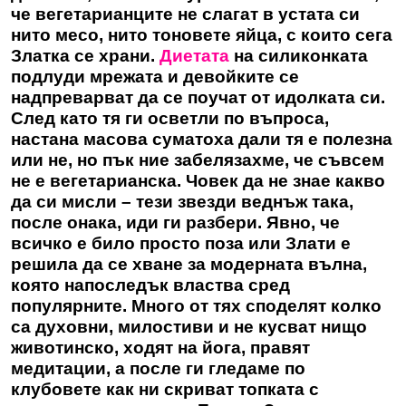
че вегетарианците не слагат в устата си
нито месо, нито тоновете яйца, с които сега
Златка се храни.
Диетата
на силиконката
подлуди мрежата и девойките се
надпреварват да се поучат от идолката си.
След като тя ги осветли по въпроса,
настана масова суматоха дали тя е полезна
или не, но пък ние забелязахме, че съвсем
не е вегетарианска. Човек да не знае какво
да си мисли – тези звезди веднъж така,
после онака, иди ги разбери. Явно, че
всичко е било просто поза или Злати е
решила да се хване за модерната вълна,
която напоследък властва сред
популярните. Много от тях споделят колко
са духовни, милостиви и не кусват нищо
животинско, ходят на йога, правят
медитации, а после ги гледаме по
клубовете как ни скриват топката с