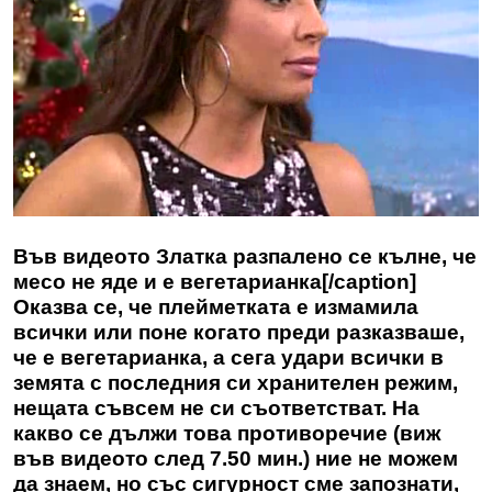
Във видеото Златка разпалено се кълне, че
месо не яде и е вегетарианка[/caption]
Оказва се, че плейметката е измамила
всички или поне когато преди разказваше,
че е вегетарианка, а сега удари всички в
земята с последния си хранителен режим,
нещата съвсем не си съответстват. На
какво се дължи това противоречие (виж
във видеото след 7.50 мин.) ние не можем
да знаем, но със сигурност сме запознати,