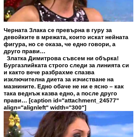
Черната Злака се превърна в гуру за
девойките в мрежата, които искат нейната
фигура, но се оказа, че едно говори, а
друго прави…
Златка Димитрова съвсем ни обърка!
Бургазлийката строго следи за линията си
и както вече разбрахме спазва
изключителна диета за изчистване на
мазнините. Едно обаче не ни е ясно – как
така веднъж казва едно, а после друго
прави… [caption id="attachment_24577"
align="alignleft" width="300"]