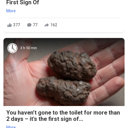
First Sign Of
More
377
77
162
3 h 50 min
You haven’t gone to the toilet for more than
2 days – it's the first sign of...
More