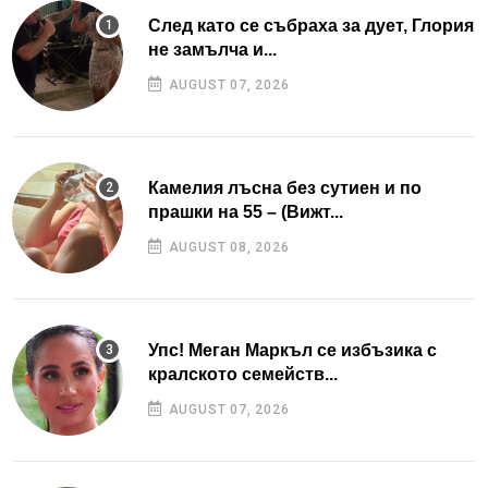
След като се събраха за дует, Глория
не замълча и...
AUGUST 07, 2026
Камелия лъсна без сутиен и по
прашки на 55 – (Вижт...
AUGUST 08, 2026
Упс! Меган Маркъл се избъзика с
кралското семейств...
AUGUST 07, 2026