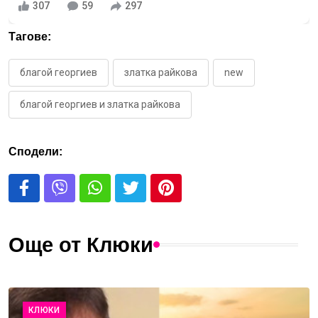
307
59
297
Тагове:
благой георгиев
златка райкова
new
благой георгиев и златка райкова
Сподели:
Още от Клюки
КЛЮКИ