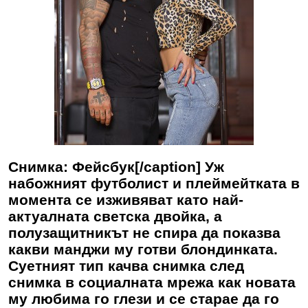
Снимка: Фейсбук[/caption] Уж
набожният футболист и плеймейтката в
момента се изживяват като най-
актуалната светска двойка, а
полузащитникът не спира да показва
какви манджи му готви блондинката.
Суетният тип качва снимка след
снимка в социалната мрежа как новата
му любима го глези и се старае да го