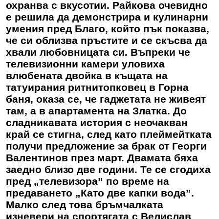
охранва с вкусотии. Райкова очевидно
е решила да демонстрира и кулинарни
умения пред Благо, който пък показва,
че си облизва пръстите и се скъсва да
хвали любовницата си. Въпреки че
телевизионни камери уловиха
влюбената двойка в къщата на
татуирания ритнитопковец в Горна
баня, оказа се, че гаджетата не живеят
там, а в апартамента на Златка. До
сладникавата история с неочакван
край се стигна, след като плеймейтката
получи предложение за брак от Георги
Валентинов през март. Двамата бяха
заедно близо две години. Те се сгодиха
пред „телевизора” по време на
предаването „Като две капки вода”.
Малко след това бръмчалката
изневери на спортягата с Велислав