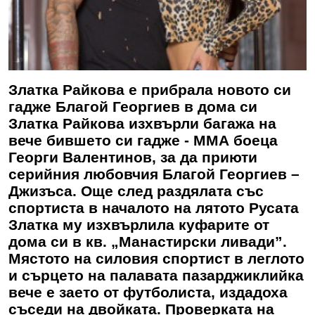
Златка Райкова е прибрала новото си
гадже Благой Георгиев в дома си
Златка Райкова изхвърли багажа на
вече бившето си гадже - ММА боеца
Георги Валентинов, за да приюти
серийния любовчия Благой Георгиев –
Джизъса. Още след раздялата със
спортиста в началото на лятото Русата
Златка му изхвърлила куфарите от
дома си в кв. „Манастирски ливади”.
Мястото на силовия спортист в леглото
и сърцето на палавата пазарджиклийка
вече е заето от футболиста, издадоха
съседи на двойката. Проверката на