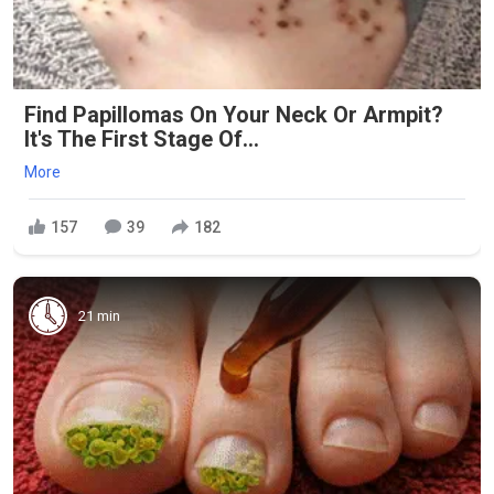
Find Papillomas On Your Neck Or Armpit?
It's The First Stage Of...
More
157
39
182
21 min