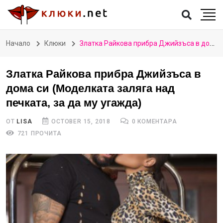
Начало
Клюки
Златка Райкова прибра Джийзъса в дома си (Моделката заляга над печката, за да му угажда)
Златка Райкова прибра Джийзъса в
дома си (Моделката заляга над
печката, за да му угажда)
ОТ
LISA
OCTOBER 15, 2018
0 КОМЕНТАРА
721 ПРОЧИТА