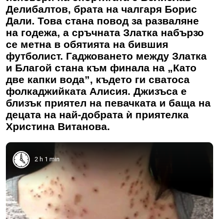
Делибалтов, брата на чалгаря Борис
Дали. Това стана повод за разваляне
на годежа, а сръчната Златка набързо
се метна в обятията на бившия
футболист. Гаджоването между Златка
и Благой стана към финала на „Като
две капки вода”, където ги сватоса
фолкаджийката Алисия. Джизъса е
близък приятел на певачката и баща на
децата на най-добрата ѝ приятелка
Христина Витанова.
2 h 1 min