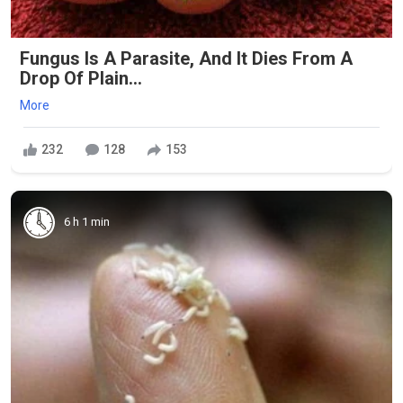
Fungus Is A Parasite, And It Dies From A
Drop Of Plain...
More
232
128
153
6 h 1 min