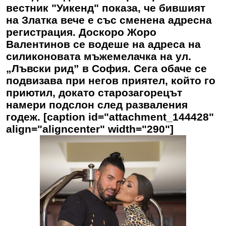
вестник "Уикенд" показа, че бившият
на Златка вече е със сменена адресна
регистрация. Доскоро Жоро
Валентинов се водеше на адреса на
силиконовата мъжемелачка на ул.
„Лъвски рид” в София. Сега обаче се
подвизава при негов приятел, който го
приютил, докато старозагорецът
намери подслон след разваления
годеж. [caption id="attachment_144428"
align="aligncenter" width="290"]