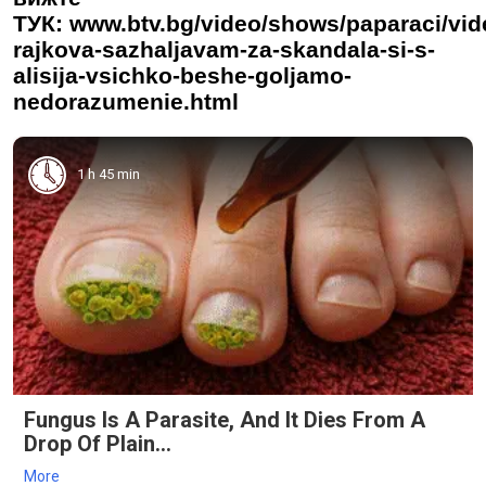
ТУК: www.btv.bg/video/shows/paparaci/vide
rajkova-sazhaljavam-za-skandala-si-s-
alisija-vsichko-beshe-goljamo-
nedorazumenie.html
1 h 45 min
Fungus Is A Parasite, And It Dies From A
Drop Of Plain...
More