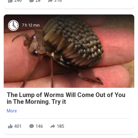
246
28
316
7 h 12 min
The Lump of Worms Will Come Out of You
in The Morning. Try it
More
401
146
185