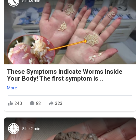
8 h 45 min
These Symptoms Indicate Worms Inside
Your Body! The first symptom is ..
More
240
83
323
8 h 42 min