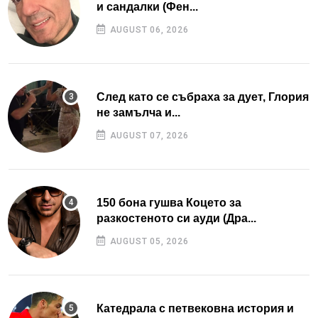
и сандалки (Фен...
AUGUST 06, 2026
След като се събраха за дует, Глория
не замълча и...
AUGUST 07, 2026
150 бона гушва Коцето за
разкостеното си ауди (Дра...
AUGUST 05, 2026
Катедрала с петвековна история и