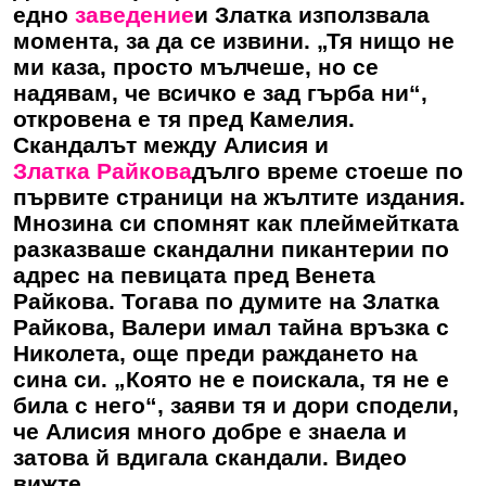
едно
заведение
и Златка използвала
момента, за да се извини. „Тя нищо не
ми каза, просто мълчеше, но се
надявам, че всичко е зад гърба ни“,
откровена е тя пред Камелия.
Скандалът между Алисия и
Златка Райкова
дълго време стоеше по
първите страници на жълтите издания.
Мнозина си спомнят как плеймейтката
разказваше скандални пикантерии по
адрес на певицата пред Венета
Райкова. Тогава по думите на Златка
Райкова, Валери имал тайна връзка с
Николета, още преди раждането на
сина си. „Която не е поискала, тя не е
била с него“, заяви тя и дори сподели,
че Алисия много добре е знаела и
затова й вдигала скандали. Видео
вижте