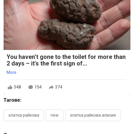
You haven’t gone to the toilet for more than
2 days – it's the first sign of...
More
348
154
374
Тагове:
златка райкова
new
златка райкова алисия