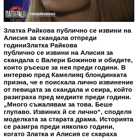
Златка Райкова публично се извини на
Алисия за скандала отпреди
години
Златка Райкова
публично се извини на Алисия за
скандала с Валери Божинов и обидите,
които ръсеше за нея преди години. В
интервю пред Камелияq блондинката
призна, че е поискала лично извинение
от певицата за скандала и сеира, който
разиграха пред медиите преди години.
„Много съжалявам за това. Беше
глупаво. Извиних й се лично“, споделя
моделката за старата драма. Историята
се разигра преди няколко години,
когато Златка и Алисия се скараха