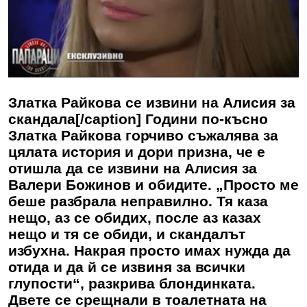
Златка Райкова се извини на Алисия за
скандала[/caption] Години по-късно
Златка Райкова
горчиво съжалява за
цялата история и дори призна, че е
отишла да се извини на Алисия за
Валери Божинов и обидите. „Просто ме
беше разбрала неправилно. Тя каза
нещо, аз се обидих, после аз казах
нещо и тя се обиди, и скандалът
избухна. Накрая просто имах нужда да
отида и да й се извиня за всички
глупости“, разкрива блондинката.
Двете се срещнали в тоалетната на