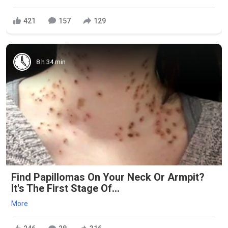
421
157
129
8 h 34 min
Find Papillomas On Your Neck Or Armpit?
It's The First Stage Of...
More