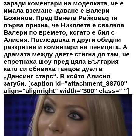
заради коментари на моделката, че е
имала вземане–даване с Валери
Божинов. Пред Венета Райковаq тя
първа призна, че Николета е сваляла
Валери по времето, когато е бил с
Алисия. Последваха и други обидни
разкрития и коментари на певицата. А
драмата между двете стигна до там, че
спретнаха шоу пред цяла България
като си обявиха танцов дуел в
„Денсинг старс“. В който Алисия
загуби. [caption id="attachment_88700"
align="alignright" width="300" class=" "]