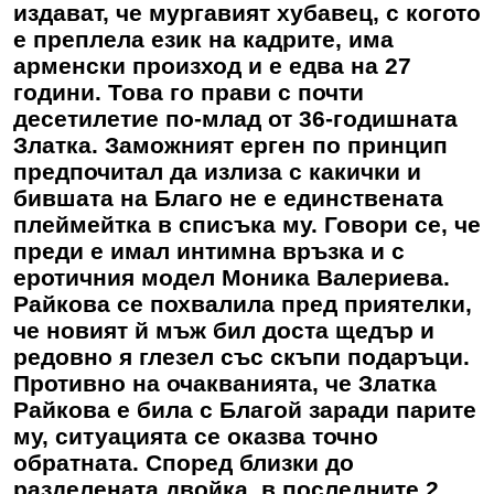
издават, че мургавият хубавец, с когото
е преплела език на кадрите, има
арменски произход и е едва на 27
години. Това го прави с почти
десетилетие по-млад от 36-годишната
Златка. Заможният ерген по принцип
предпочитал да излиза с какички и
бившата на Благо не е единствената
плеймейтка в списъка му. Говори се, че
преди е имал интимна връзка и с
еротичния модел Моника Валериева.
Райкова се похвалила пред приятелки,
че новият й мъж бил доста щедър и
редовно я глезел със скъпи подаръци.
Противно на очакванията, че Златка
Райкова е била с Благой заради парите
му, ситуацията се оказва точно
обратната. Според близки до
разделената двойка, в последните 2