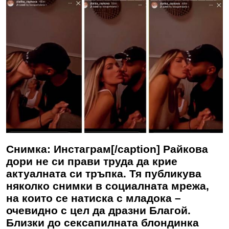
Снимка: Инстаграм[/caption] Райкова
дори не си прави труда да крие
актуалната си тръпка. Тя публикува
няколко снимки в социалната мрежа,
на които се натиска с младока –
очевидно с цел да дразни Благой.
Близки до сексапилната блондинка