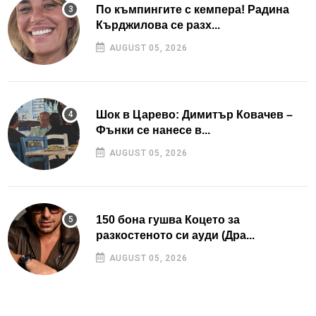
По къмпингите с кемпера! Радина
Кърджилова се разх...
AUGUST 05, 2026
Шок в Царево: Димитър Ковачев –
Фънки се нанесе в...
AUGUST 05, 2026
150 бона гушва Коцето за
разкостеното си ауди (Дра...
AUGUST 05, 2026