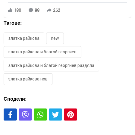
180
88
262
Тагове:
златка райкова
new
златка райкова и благой георгиев
златка райкова и благой георгиев раздяла
златка райкова нов
Сподели: