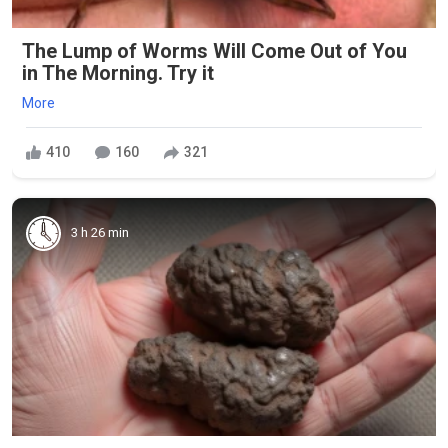
The Lump of Worms Will Come Out of You
in The Morning. Try it
More
410
160
321
3 h 26 min