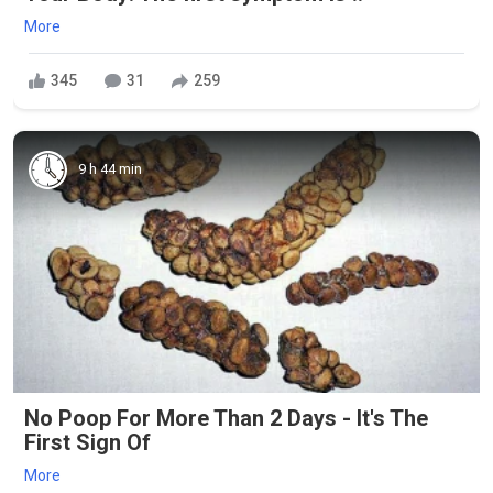
More
345
31
259
9 h 44 min
No Poop For More Than 2 Days - It's The
First Sign Of
More