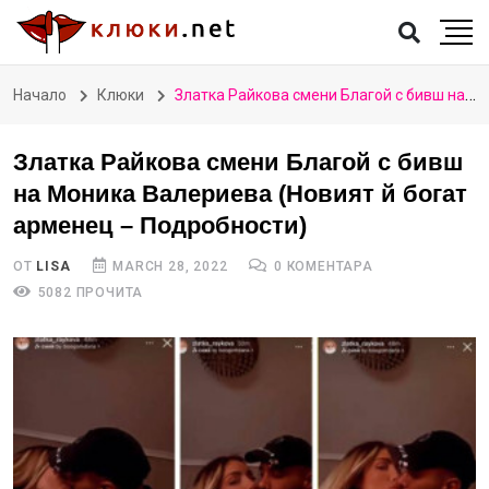
Начало
Клюки
Златка Райкова смени Благой с бивш на Моника Валериева (Новият й богат арменец – Подробности)
Златка Райкова смени Благой с бивш
на Моника Валериева (Новият й богат
арменец – Подробности)
ОТ
LISA
MARCH 28, 2022
0 КОМЕНТАРА
5082 ПРОЧИТА