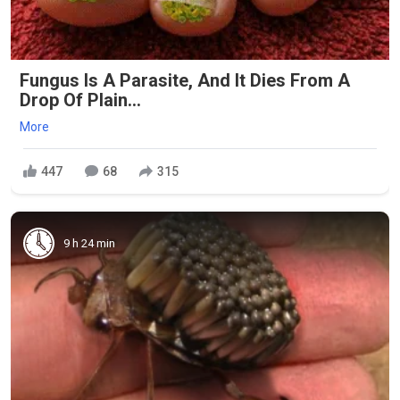
Fungus Is A Parasite, And It Dies From A
Drop Of Plain...
More
447
68
315
9 h 24 min