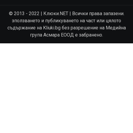
© 2013 - 2022 | Клюки.NET | Всички права запазени.
зползването и публикуването на част или цялото
съдържание на Kliuki.bg без разрешение на Медийна
група Асмара ЕООД е забранено.