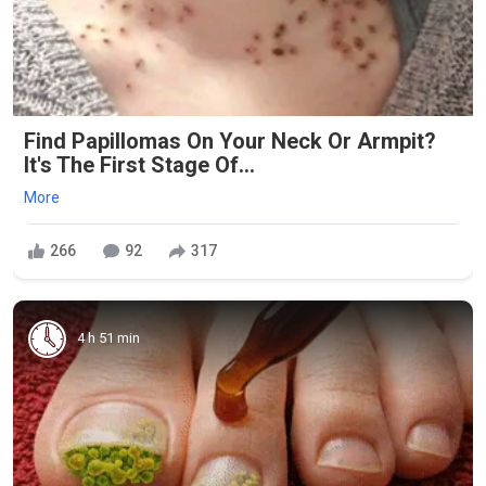
Find Papillomas On Your Neck Or Armpit?
It's The First Stage Of...
More
266
92
317
4 h 51 min