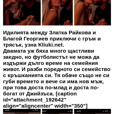
Идилията между Златка Райкова и
Благой Георгиев приключи с гръм и
трясък, узна Kliuki.net.
Двамата уж бяха много щастливи
заедно, но футболистът не можа да
издържи дълго време на семейния
живот. И разби поредното си семейство
с кръшканията си. Тя обаче също не си
губи времето и вече си има нов мъж,
при това доста по-млад и доста по-
богат от Джийзъса. [caption
id="attachment_192642"
align="aligncenter" width="350"]