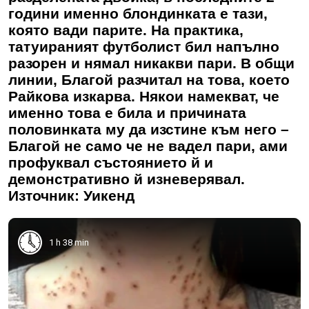
години именно блондинката е тази,
която вади парите. На практика,
татуираният футболист бил напълно
разорен и нямал никакви пари. В общи
линии, Благой разчитал на това, което
Райкова изкарва. Някои намекват, че
именно това е била и причината
половинката му да изстине към него –
Благой не само че не вадел пари, ами
профуквал състоянието й и
демонстративно й изневерявал.
Източник: Уикенд
1 h 38 min