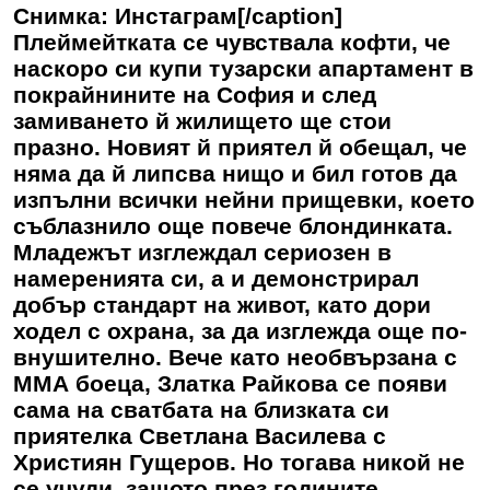
Снимка: Инстаграм[/caption]
Плеймейтката се чувствала кофти, че
наскоро си купи тузарски апартамент в
покрайнините на София и след
замиването й жилището ще стои
празно. Новият й приятел й обещал, че
няма да й липсва нищо и бил готов да
изпълни всички нейни прищевки, което
съблазнило още повече блондинката.
Младежът изглеждал сериозен в
намеренията си, а и демонстрирал
добър стандарт на живот, като дори
ходел с охрана, за да изглежда още по-
внушително. Вече като необвързана с
ММА боеца, Златка Райкова се появи
сама на сватбата на близката си
приятелка Светлана Василева с
Християн Гущеров. Но тогава никой не
се учуди, защото през годините