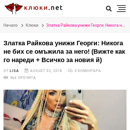
Начало
Клюки
Златка Райкова унижи Георги: Никога не бих се омъжила за него! (Вижте как го нареди + Всичко за новия й)
Златка Райкова унижи Георги: Никога
не бих се омъжила за него! (Вижте как
го нареди + Всичко за новия й)
ОТ
LISA
AUGUST 02, 2018
0 КОМЕНТАРА
966 ПРОЧИТА