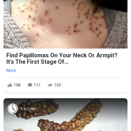
Find Papillomas On Your Neck Or Armpit?
It's The First Stage Of...
More
198
111
150
3 h 2 min