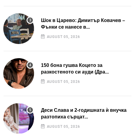
Шок в Царево: Димитър Ковачев –
Фънки се нанесе в...
AUGUST 05, 2026
150 бона гушва Коцето за
разкостеното си ауди (Дра...
AUGUST 05, 2026
Деси Слава и 2-годишната ѝ внучка
разтопиха сърцат...
AUGUST 05, 2026