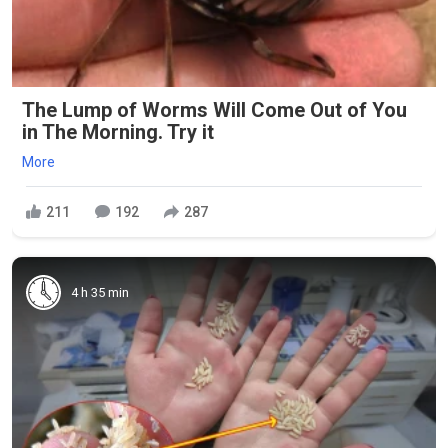
The Lump of Worms Will Come Out of You
in The Morning. Try it
More
211
192
287
4 h 35 min