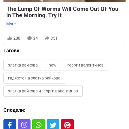
The Lump Of Worms Will Come Out Of You
In The Morning. Try It
More
200
34
351
Тагове:
златка райкова
new
георги валентинов
гаджето на златка райкова
златка райкова и георги валентинов
Сподели: