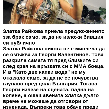
Златка Райкова приела предложението
зза брак само, за да не изложи бившия
си публично
Златка Райкова никога не е мислела да
се омъжва за Георги Валентинов. Това
разкрила самата тя пред близките си
след края на връзката си с ММА боеца.
И в "Като две капки вода" не му
отказала само, за да не се почувства
глупаво пред цяла България. Тогава
Георги излезе на сцената, падна на
колене, а ошашавената Златка дълго
време не можеше да отговори от
изненада. Въпреки това обаче преди