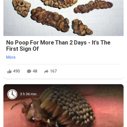
No Poop For More Than 2 Days - It's The
First Sign Of
More
490
48
167
3 h 36 min