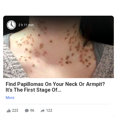
2 h 11 min
Find Papillomas On Your Neck Or Armpit?
It's The First Stage Of...
More
223
96
122