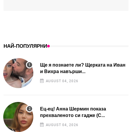
НАЙ-ПОПУЛЯРНИ
Ще я познаете ли? Щерката на Иван
и Вихра навърши...
AUGUST 04, 2026
Ец-ец! Анна Шермин показа
прехваленото си гадже (С...
AUGUST 04, 2026