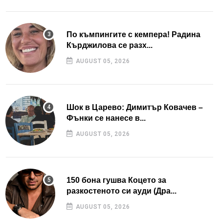
По къмпингите с кемпера! Радина
Кърджилова се разх...
AUGUST 05, 2026
Шок в Царево: Димитър Ковачев –
Фънки се нанесе в...
AUGUST 05, 2026
150 бона гушва Коцето за
разкостеното си ауди (Дра...
AUGUST 05, 2026