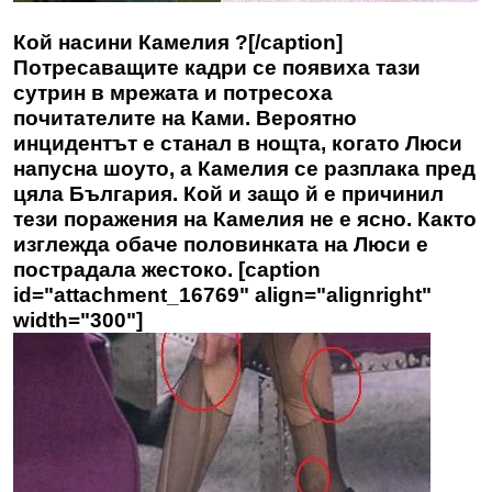
Кой насини Камелия ?[/caption]
Потресаващите кадри се появиха тази
сутрин в мрежата и потресоха
почитателите на Ками. Вероятно
инцидентът е станал в нощта, когато Люси
напусна шоуто, а Камелия се разплака пред
цяла България. Кой и защо й е причинил
тези поражения на Камелия не е ясно. Както
изглежда обаче половинката на Люси е
пострадала жестоко. [caption
id="attachment_16769" align="alignright"
width="300"]