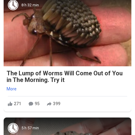
8 h 32 min
The Lump of Worms Will Come Out of You
in The Morning. Try it
More
271
95
399
5 h 57 min