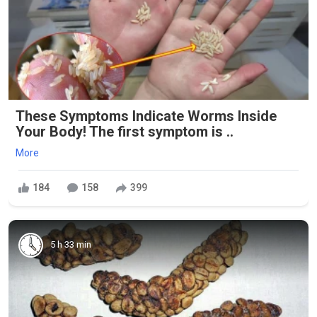
These Symptoms Indicate Worms Inside
Your Body! The first symptom is ..
More
184
158
399
5 h 33 min