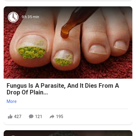
9 h 35 min
Fungus Is A Parasite, And It Dies From A
Drop Of Plain...
More
427
121
195