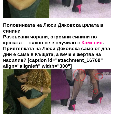
Половинката на Люси Дяковска цялата в
синини
Разкъсани чорапи, огромни синини по
краката — какво се е случило с
Камелия
.
Приятелката на Люси Дяковска само от два
дни е сама в Къщата, а вече е жертва на
насилие? [caption id="attachment_16768"
align="alignleft" width="300"]