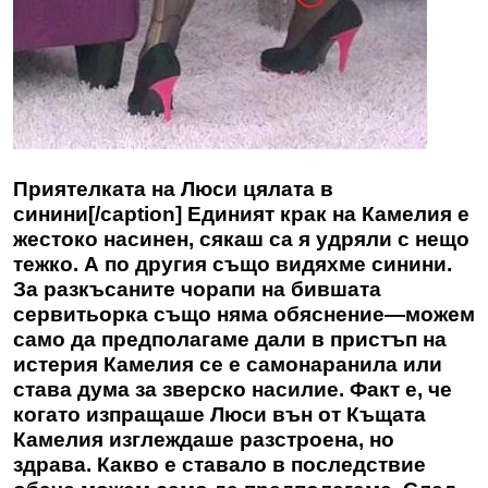
Приятелката на Люси цялата в
синини[/caption] Единият крак на Камелия е
жестоко насинен, сякаш са я удряли с нещо
тежко. А по другия също видяхме синини.
За разкъсаните чорапи на бившата
сервитьорка също няма обяснение—можем
само да предполагаме дали в пристъп на
истерия Камелия се е самонаранила или
става дума за зверско насилие. Факт е, че
когато изпращаше Люси вън от Къщата
Камелия изглеждаше разстроена, но
здрава. Какво е ставало в последствие