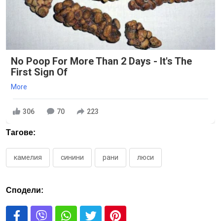
No Poop For More Than 2 Days - It's The
First Sign Of
More
306
70
223
Тагове:
камелия
синини
рани
люси
Сподели: