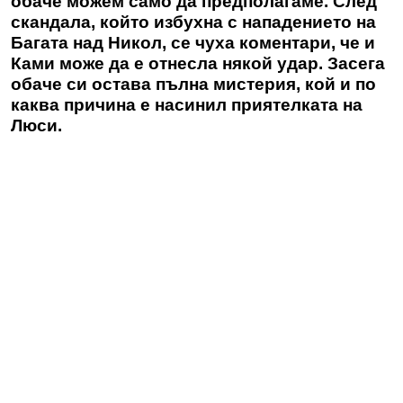
обаче можем само да предполагаме. След
скандала, който избухна с нападението на
Багата над Никол, се чуха коментари, че и
Ками може да е отнесла някой удар. Засега
обаче си остава пълна мистерия, кой и по
каква причина е насинил приятелката на
Люси.