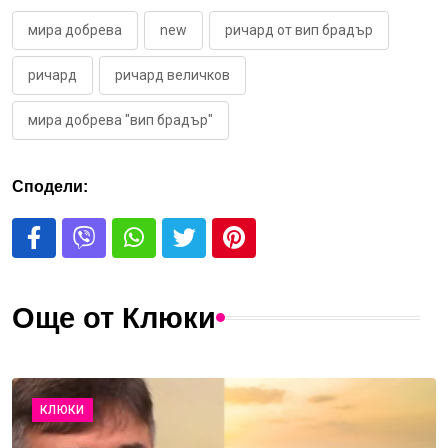
мира добрева
new
ричард от вип брадър
ричард
ричард величков
мира добрева "вип брадър"
Сподели:
Още от Клюки
КЛЮКИ