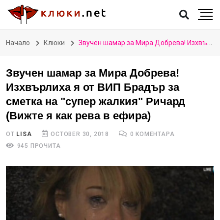
Начало
Клюки
Звучен шамар за Мира Добрева! Изхвърлиха я от ВИП Брадър за сметка на "супер жалкия" Ричард (Вижте я как рева в ефира)
Звучен шамар за Мира Добрева!
Изхвърлиха я от ВИП Брадър за
сметка на "супер жалкия" Ричард
(Вижте я как рева в ефира)
ОТ
LISA
OCTOBER 30, 2018
0 КОМЕНТАРА
945 ПРОЧИТА