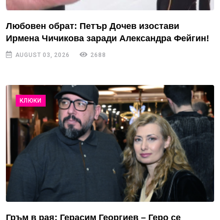
Любовен обрат: Петър Дочев изостави
Ирмена Чичикова заради Александра Фейгин!
AUGUST 03, 2026
2688
КЛЮКИ
Гръм в рая: Герасим Георгиев – Геро се