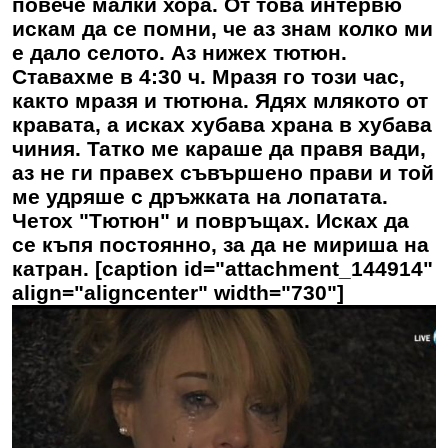
повече малки хора. От това интервю
искам да се помни, че аз знам колко ми
е дало селото. Аз нижех тютюн.
Ставахме в 4:30 ч. Мразя го този час,
както мразя и тютюна. Ядях млякото от
кравата, а исках хубава храна в хубава
чиния. Татко ме караше да правя вади,
аз не ги правех съвършено прави и той
ме удряше с дръжката на лопатата.
Четох "Тютюн" и повръщах. Исках да
се къпя постоянно, за да не мириша на
катран. [caption id="attachment_144914"
align="aligncenter" width="730"]