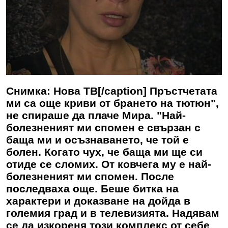
Снимка: Нова ТВ[/caption] Пръстчетата
ми са още криви от брането на тютюн",
не спираше да плаче Мира. "Най-
болезненият ми спомен е свързан с
баща ми и осъзнаването, че той е
болен. Когато чух, че баща ми ще си
отиде се сломих. От ковчега му е най-
болезненият ми спомен. После
последваха още. Беше битка на
характери и доказване на дойда в
големия град и в телевизията. Надявам
се да изкореня този комплекс от себе