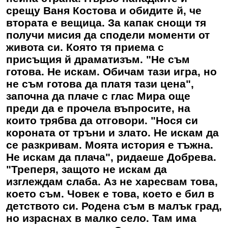
срещу Ваня Костова и обидите й, че
втората е вещица. За капак снощи тя
получи мисия да сподели моменти от
живота си. Която тя приема с
присъщия й драматизъм. "Не съм
готова. Не искам. Обичам тази игра, но
не съм готова да платя тази цена",
започна да плаче с глас Мира още
преди да е прочела въпросите, на
които трябва да отговори. "Нося си
короната от тръни и злато. Не искам да
се разкривам. Моята история е тъжна.
Не искам да плача", ридаеше Добрева.
"Треперя, защото не искам да
изглеждам слаба. Аз не харесвам това,
което съм. Човек е това, което е бил в
детството си. Родена съм в малък град,
но израснах в малко село. Там има