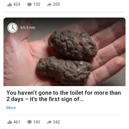
424
150
205
6 h 3 min
You haven’t gone to the toilet for more than
2 days – it's the first sign of...
More
461
143
342