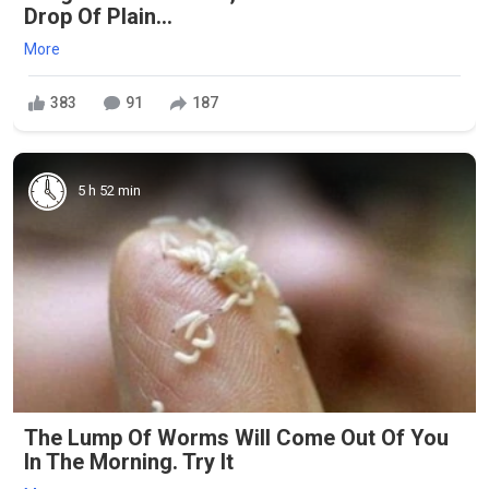
Drop Of Plain...
More
383
91
187
5 h 52 min
The Lump Of Worms Will Come Out Of You
In The Morning. Try It