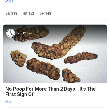
More
318
152
148
7 h 12 min
No Poop For More Than 2 Days - It's The
First Sign Of
More