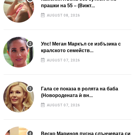
прашки на 55 – (Вижт...
AUGUST 08, 2026
Упс! Меган Маркъл се избъзика с
кралското семейств...
AUGUST 07, 2026
Гала се показа в ролята на баба
(Новородената ѝ вн...
AUGUST 07, 2026
Веско Маринов пусна слънчевата си