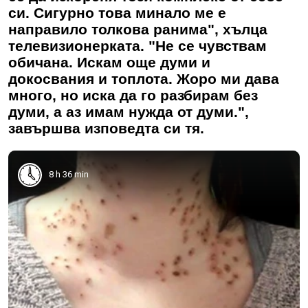
си. Сигурно това минало ме е
направило толкова ранима", хълца
телевизионерката. "Не се чувствам
обичана. Искам още думи и
докосвания и топлота. Жоро ми дава
много, но иска да го разбирам без
думи, а аз имам нужда от думи.",
завършва изповедта си тя.
8 h 36 min