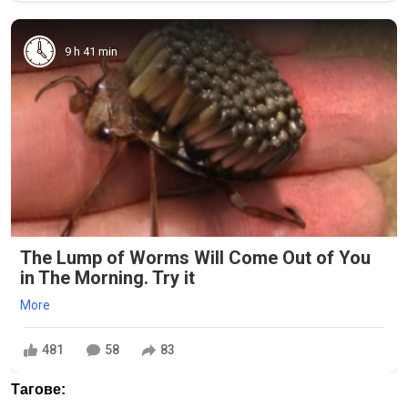
9 h 41 min
The Lump of Worms Will Come Out of You
in The Morning. Try it
More
481
58
83
Тагове: