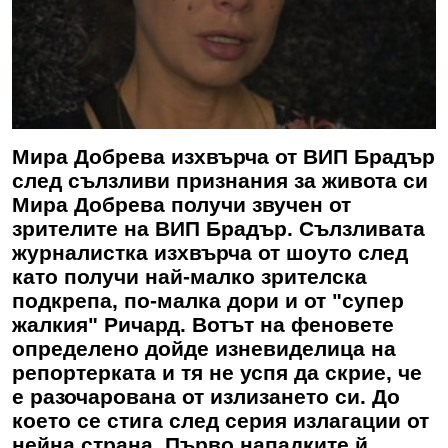
Мира Добрева изхвърча от ВИП Брадър
след сълзливи признания за живота си
Мира Добрева получи звучен от
зрителите на ВИП Брадър. Сълзливата
журналистка изхвърча от шоуто след
като получи най-малко зрителска
подкрепа, по-малка дори и от "супер
жалкия" Ричард. Вотът на феновете
определено дойде изневиделица на
репортерката и тя не успя да скрие, че
е разочарована от излизането си. До
което се стига след серия излагации от
нейна страна. Първо нападките й