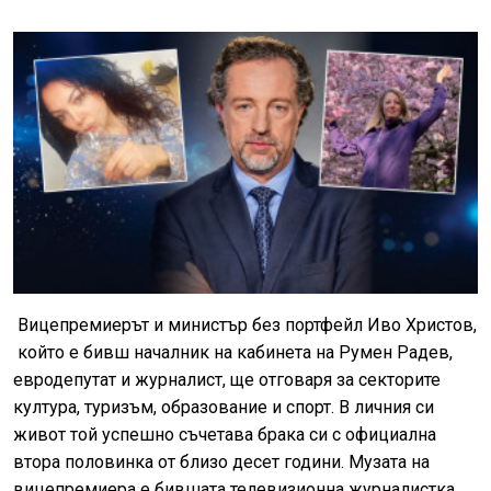
Вицепремиерът и министър без портфейл Иво Христов,
който е бивш началник на кабинета на Румен Радев,
евродепутат и журналист, ще отговаря за секторите
култура, туризъм, образование и спорт. В личния си
живот той успешно съчетава брака си с официална
втора половинка от близо десет години. Музата на
вицепремиера е бившата телевизионна журналистка