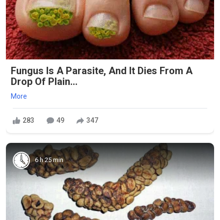
Fungus Is A Parasite, And It Dies From A
Drop Of Plain...
More
283
49
347
6 h 25 min