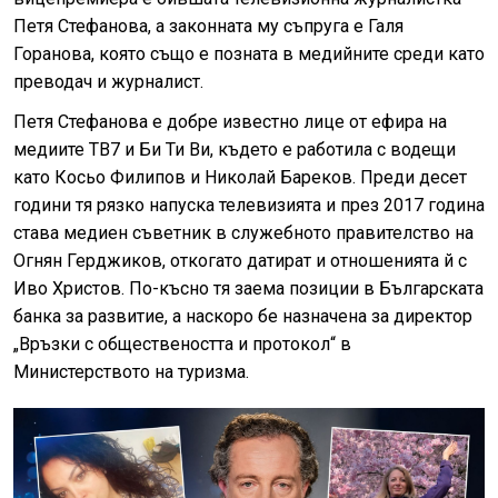
Петя Стефанова, а законната му съпруга е Галя
Горанова, която също е позната в медийните среди като
преводач и журналист.
Петя Стефанова е добре известно лице от ефира на
медиите ТВ7 и Би Ти Ви, където е работила с водещи
като Косьо Филипов и Николай Бареков. Преди десет
години тя рязко напуска телевизията и през 2017 година
става медиен съветник в служебното правителство на
Огнян Герджиков, откогато датират и отношенията й с
Иво Христов. По-късно тя заема позиции в Българската
банка за развитие, а наскоро бе назначена за директор
„Връзки с обществеността и протокол“ в
Министерството на туризма.