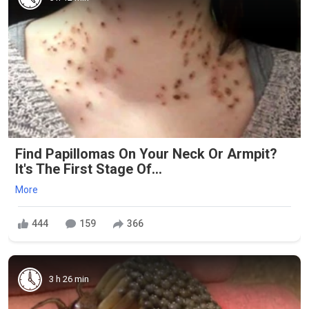
Find Papillomas On Your Neck Or Armpit?
It's The First Stage Of...
More
444
159
366
3 h 26 min