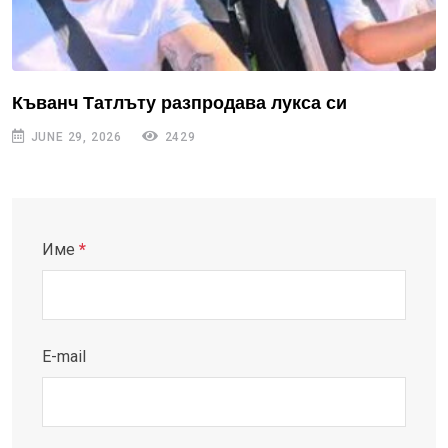
Къванч Татлъту разпродава лукса си
JUNE 29, 2026
2429
Име
*
E-mail