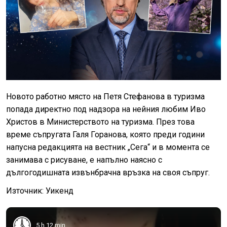
Новото работно място на Петя Стефанова в туризма
попада директно под надзора на нейния любим Иво
Христов в Министерството на туризма. През това
време съпругата Галя Горанова, която преди години
напусна редакцията на вестник „Сега“ и в момента се
занимава с рисуване, е напълно наясно с
дългогодишната извънбрачна връзка на своя съпруг.
Източник: Уикенд
5 h 12 min