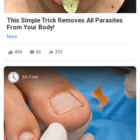
This Simple Trick Removes All Parasites
From Your Body!
More
454
63
335
5 h 7 min