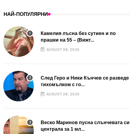
НАЙ-ПОПУЛЯРНИ
Камелия лъсна без сутиен и по
прашки на 55 – (Вижт...
AUGUST 08, 2026
След Геро и Ники Кънчев се разведе
тихомълком с го...
AUGUST 08, 2026
Веско Маринов пусна слънчевата си
централа за 1 мл...