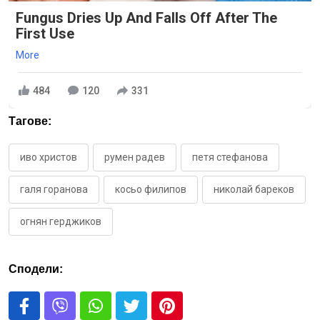
Fungus Dries Up And Falls Off After The
First Use
More
484
120
331
Тагове:
иво христов
румен радев
петя стефанова
галя горанова
косьо филипов
николай бареков
огнян герджиков
Сподели: