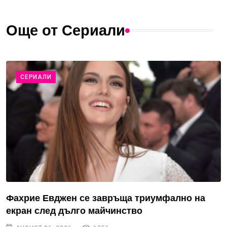
Още от Сериали
СЕРИАЛИ
Фахрие Евджен се завръща триумфално на
екран след дълго майчинство