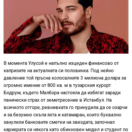
В момента Улусой е напълно изцеден финансово от
капризите на актуалната си половинка. Под нейно
давление той пръсна колосалните 3 милиона долара за
огромно имение от 800 кв. м в тузарския курорт
Бодрум, където Малбора настояла да избягат заради
панически страх от земетресение в Истанбул. На
всичкото отгоре, ревнивката го принудила да се охарчи
и за безумно скъпа яхта и катамаран, които буквално
занулили банковите сметки на звездата, започнал
кариерата си някога като обикновен модел и студент по