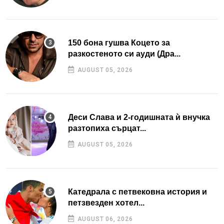
150 бона гушва Коцето за
разкостеното си ауди (Дра...
AUGUST 05, 2026
Деси Слава и 2-годишната ѝ внучка
разтопиха сърцат...
AUGUST 05, 2026
Катедрала с петвековна история и
петзвезден хотел...
AUGUST 06, 2026