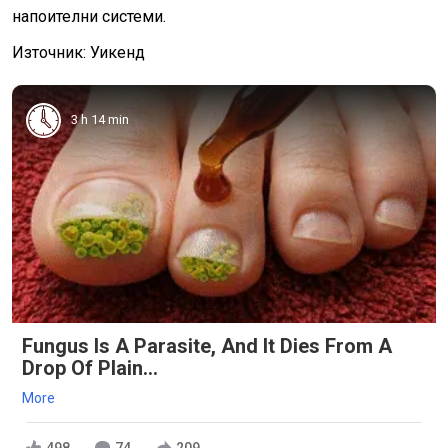
напоителни системи.
Източник: Уикенд
3 h 14 min
Fungus Is A Parasite, And It Dies From A
Drop Of Plain...
More
498
74
209