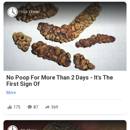
10 h 12 min
No Poop For More Than 2 Days - It's The
First Sign Of
More
175
87
369