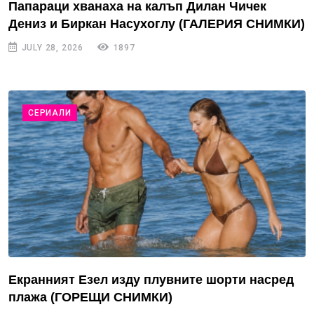
Папараци хванаха на калъп Дилан Чичек
Дениз и Биркан Насухоглу (ГАЛЕРИЯ СНИМКИ)
JULY 28, 2026
1897
СЕРИАЛИ
Екранният Езел изду плувните шорти насред
плажа (ГОРЕЩИ СНИМКИ)