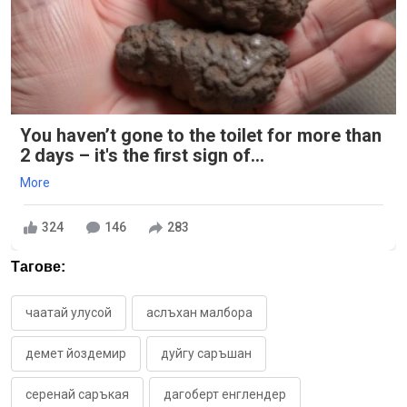
You haven’t gone to the toilet for more than
2 days – it's the first sign of...
More
324
146
283
Тагове:
чаатай улусой
аслъхан малбора
демет йоздемир
дуйгу саръшан
серенай саръкая
дагоберт енглендер