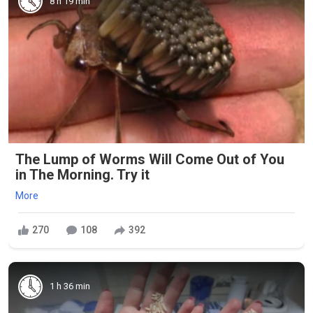
8 h 19 min
The Lump of Worms Will Come Out of You
in The Morning. Try it
More
270
108
392
1 h 36 min