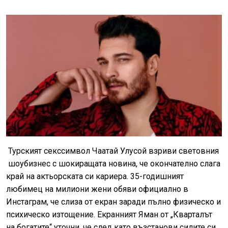
Турският секссимвол Чаатай Улусой взриви световния
шоубизнес с шокиращата новина, че окончателно слага
край на актьорската си кариера. 35-годишният
любимец на милиони жени обяви официално в
Инстаграм, че слиза от екран заради пълно физическо и
психическо изтощение. Екранният Яман от „Кварталът
на богатите“ уточни, че след като възстанови силите си,