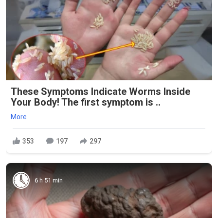
These Symptoms Indicate Worms Inside
Your Body! The first symptom is ..
More
353
197
297
6 h 51 min