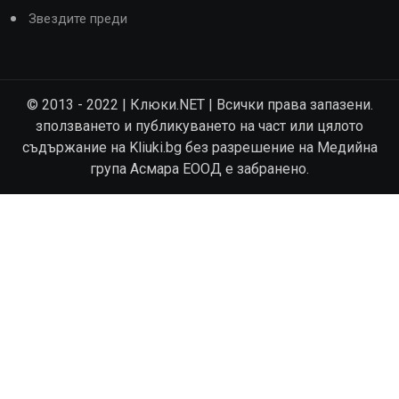
Звездите преди
© 2013 - 2022 | Клюки.NET | Всички права запазени.
зползването и публикуването на част или цялото
съдържание на Kliuki.bg без разрешение на Медийна
група Асмара ЕООД е забранено.