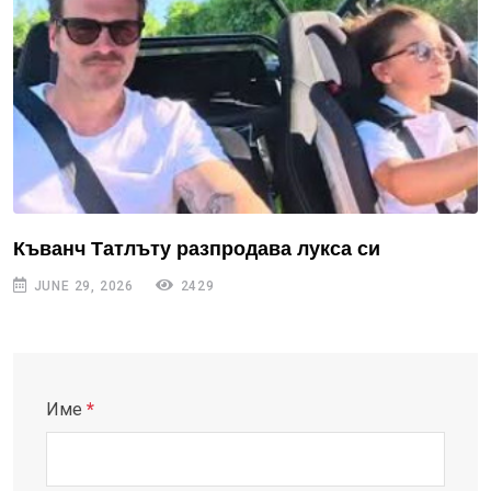
Къванч Татлъту разпродава лукса си
JUNE 29, 2026
2429
Име
*