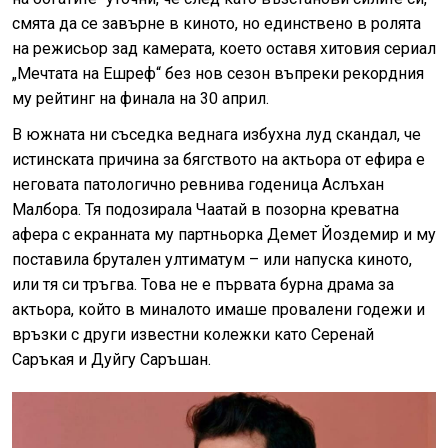
смята да се завърне в киното, но единствено в ролята
на режисьор зад камерата, което оставя хитовия сериал
„Мечтата на Ешреф“ без нов сезон въпреки рекордния
му рейтинг на финала на 30 април.
В южната ни съседка веднага избухна луд скандал, че
истинската причина за бягството на актьора от ефира е
неговата патологично ревнива годеница Аслъхан
Малбора. Тя подозирала Чаатай в позорна креватна
афера с екранната му партньорка Демет Йоздемир и му
поставила брутален ултиматум – или напуска киното,
или тя си тръгва. Това не е първата бурна драма за
актьора, който в миналото имаше провалени годежи и
връзки с други известни колежки като Серенай
Саръкая и Дуйгу Саръшан.