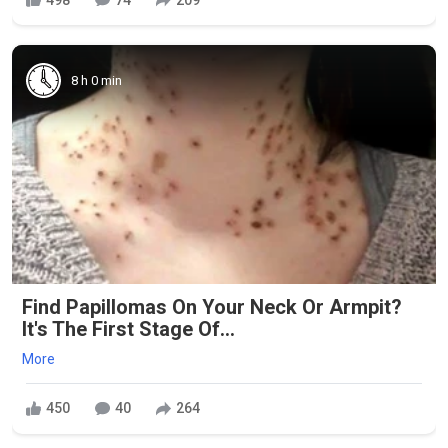
8 h 0 min
Find Papillomas On Your Neck Or Armpit?
It's The First Stage Of...
More
450
40
264