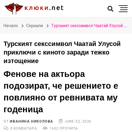
Начало
Сериали
Турският секссимвол Чаатай Улусой приключи с киното заради тежко изтощение
Турският секссимвол Чаатай Улусой
приключи с киното заради тежко
изтощение
Фенове на актьора
подозират, че решението е
повлияно от ревнивата му
годеница
ОТ
ИВАНИНА НИКОЛОВА
JUNE 02, 2026
0 КОМЕНТАРА
1652 ПРОЧИТА