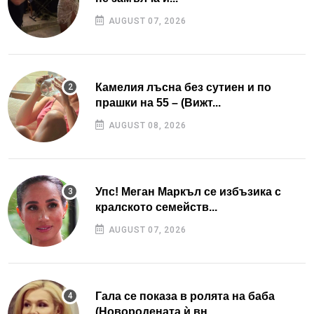
AUGUST 07, 2026
Камелия лъсна без сутиен и по
прашки на 55 – (Вижт...
AUGUST 08, 2026
Упс! Меган Маркъл се избъзика с
кралското семейств...
AUGUST 07, 2026
Гала се показа в ролята на баба
(Новородената ѝ вн...