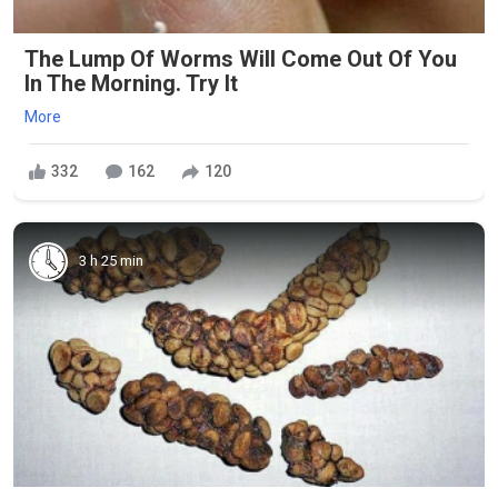
The Lump Of Worms Will Come Out Of You
In The Morning. Try It
More
332
162
120
3 h 25 min