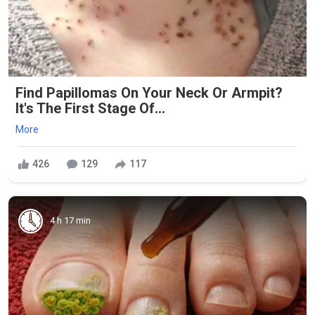
Find Papillomas On Your Neck Or Armpit?
It's The First Stage Of...
More
426
129
117
4 h 17 min