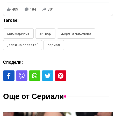
409
184
301
Тагове:
мак маринов
актьор
жорета николова
„алея на славата“
сериал
Сподели:
Още от Сериали