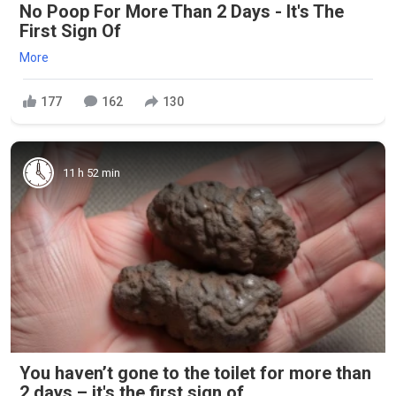
No Poop For More Than 2 Days - It's The
First Sign Of
More
177
162
130
11 h 52 min
You haven’t gone to the toilet for more than
2 days – it's the first sign of...