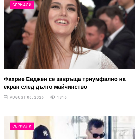
СЕРИАЛИ
Фахрие Евджен се завръща триумфално на
екран след дълго майчинство
AUGUST 06, 2026
1316
СЕРИАЛИ