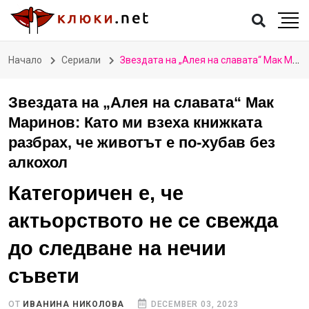
Начало
Сериали
Звездата на „Алея на славата“ Мак Маринов: Като ми взеха книжката разбрах, че животът е по-хубав без алкохол
Звездата на „Алея на славата“ Мак
Маринов: Като ми взеха книжката
разбрах, че животът е по-хубав без
алкохол
Категоричен е, че
актьорството не се свежда
до следване на нечии
съвети
ОТ
ИВАНИНА НИКОЛОВА
DECEMBER 03, 2023