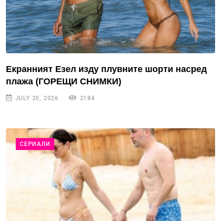
Екранният Езел изду плувните шорти насред
плажа (ГОРЕЩИ СНИМКИ)
JULY 20, 2026
2184
СЕРИАЛИ