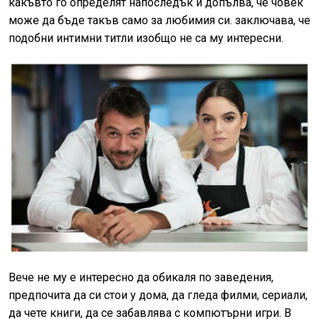
какъвто го определят напоследък и допълва, че човек
може да бъде такъв само за любимия си. заключава, че
подобни интимни титли изобщо не са му интересни.
Вече не му е интересно да обикаля по заведения,
предпочита да си стои у дома, да гледа филми, сериали,
да чете книги, да се забавлява с компютърни игри. В