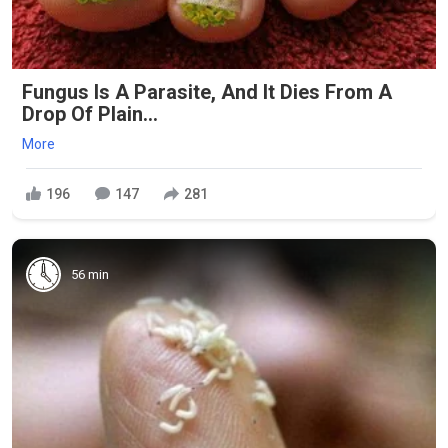
Fungus Is A Parasite, And It Dies From A
Drop Of Plain...
More
196
147
281
56 min