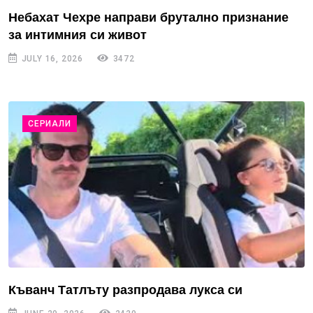
Небахат Чехре направи брутално признание
за интимния си живот
JULY 16, 2026
3472
СЕРИАЛИ
Къванч Татлъту разпродава лукса си