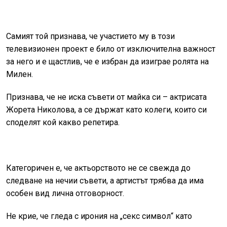
Самият той признава, че участието му в този
телевизионен проект е било от изключителна важност
за него и е щастлив, че е избран да изиграе ролята на
Милен.
Признава, че не иска съвети от майка си – актрисата
Жорета Николова, а се държат като колеги, които си
споделят кой какво репетира.
Категоричен е, че актьорството не се свежда до
следване на нечии съвети, а артистът трябва да има
особен вид лична отговорност.
Не крие, че гледа с ирония на „секс символ“ като