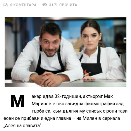
0 КОМЕНТАРА
3171 ПРОЧИТА
М
акар едва 32-годишен, актьорът Мак
Маринов е със завидна филмография зад
гърба си. към дългия му списък с роли тази
есен се прибави и една главна – на Милен в сериала
„Алея на славата“.