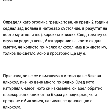
Определя като огромна грешка това, че преди 2 години
седнал зад волана в нетрезво състояние, в резултат на
което му отнели шофьорската книжка. След това му се
случили редица неща, благодарение на които си дал
сметка, че колкото по-малко алкохол има в живота му,
толкоз по-светло, ясно и просторно ще му е.
Признава, че не се е вманиачил в това да не близва
алкохол, пие, но вече много по-рядко. След като
изтърпял 6-месечното си наказание, си взел обратно
шофьорската книжка, но бърза да подчертае, че и
преди не е бил човек, наливащ се денонощно с
алкохола.