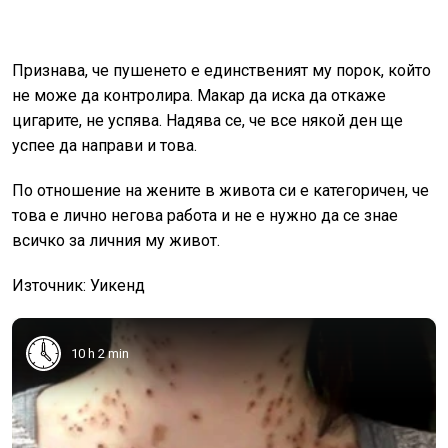
Признава, че пушенето е единственият му порок, който
не може да контролира. Макар да иска да откаже
цигарите, не успява. Надява се, че все някой ден ще
успее да направи и това.
По отношение на жените в живота си е категоричен, че
това е лично негова работа и не е нужно да се знае
всичко за личния му живот.
Източник: Уикенд
10 h 2 min