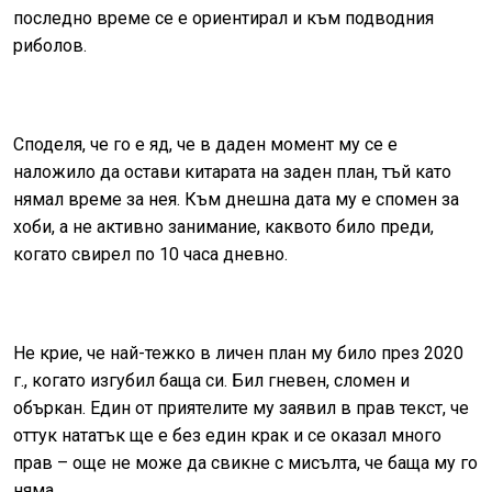
последно време се е ориентирал и към подводния
риболов.
Споделя, че го е яд, че в даден момент му се е
наложило да остави китарата на заден план, тъй като
нямал време за нея. Към днешна дата му е спомен за
хоби, а не активно занимание, каквото било преди,
когато свирел по 10 часа дневно.
Не крие, че най-тежко в личен план му било през 2020
г., когато изгубил баща си. Бил гневен, сломен и
объркан. Един от приятелите му заявил в прав текст, че
оттук нататък ще е без един крак и се оказал много
прав – още не може да свикне с мисълта, че баща му го
няма.