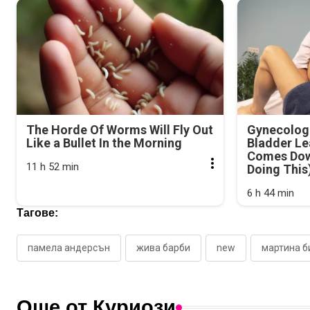
The Horde Of Worms Will Fly Out
Gynecologi
Like a Bullet In the Morning
Bladder Le
Comes Dow
11 h 52 min
Doing This
6 h 44 min
Тагове:
памела андерсън
жива барби
new
мартина б
Още от Куриози