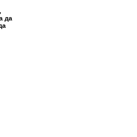
,
а да
да