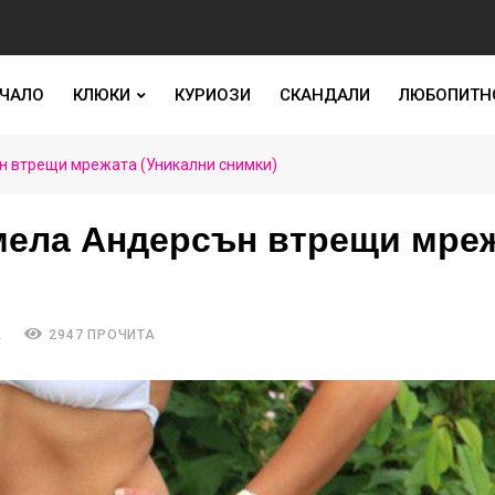
ЧАЛО
КЛЮКИ
КУРИОЗИ
СКАНДАЛИ
ЛЮБОПИТН
н втрещи мрежата (Уникални снимки)
мела Андерсън втрещи мре
А
2947 ПРОЧИТА