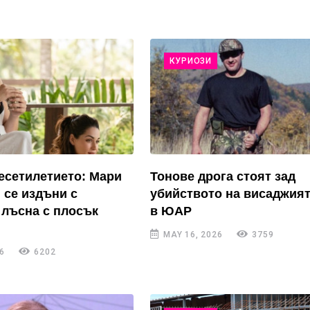
КУРИОЗИ
есетилетието: Мари
Тонове дрога стоят зад
 се издъни с
убийството на висаджия
лъсна с плосък
в ЮАР
MAY 16, 2026
3759
6
6202