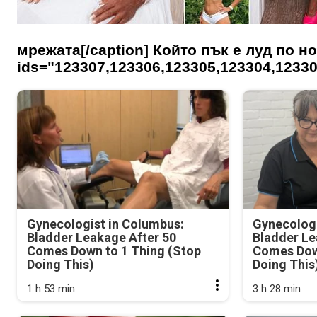
мрежата[/caption] Който пък е луд по нов
ids="123307,123306,123305,123304,12330
Gynecologist in Columbus:
Gynecologi
Bladder Leakage After 50
Bladder Le
Comes Down to 1 Thing (Stop
Comes Dow
Doing This)
Doing This
1 h 53 min
3 h 28 min