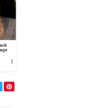
Neck
tage