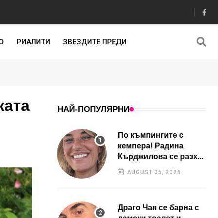
О
РИАЛИТИ
ЗВЕЗДИТЕ ПРЕДИ
жата
НАЙ-ПОПУЛЯРНИ
По къмпингите с
кемпера! Радина
Кърджилова се разх...
AUGUST 05, 2026
Драго Чая се барна с