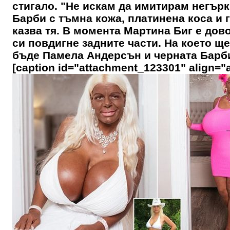
стигало. "Не искам да имитирам негърк
Барби с тъмна кожа, платинена коса и 
казва тя. В момента Мартина Биг е дово
си повдигне задните части. На което ще
бъде Памела Андерсън и черната Барби
[caption id="attachment_123301" align="a