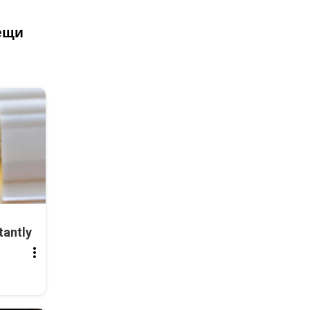
ещи
tantly