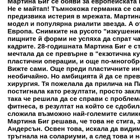
Мартина Биг се обяви за европейската
Не е майтап! Тъмнокожа германка се с
предизвика истерия в мрежата. Мартина
модел и популярна риалити звезда. А о
Европа. Снимките на русото "изкушени
пищните й форми не успяха да спрат ча
кадрите. 28-годишната Мартина Биг е с
мечтала да се превърне в "екзотична к
пластични операции, и още по-многобр
Вижте сами. Още преди пластичните ин
необичайно. Но амбицията й да се прев
хирургия. Тя пожелала да прилича на П
постигнала като резултати, просто зак
така че решила да се справи с пробле
фитнеса, в резултат на който се сдоби
сложила възможно най-големите силико
Мартина Биг решава, че това не стига,
Андерсън. Освен това, искала да види
тръгнала на солариуми, а след това и н