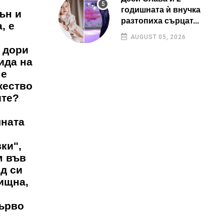
годишната ѝ внучка
ън и
разтопиха сърцат...
, е
в
AUGUST 05, 2026
 дори
ида на
 е
жество
ите?
чната
ки",
м във
ед си
ищна,
първо