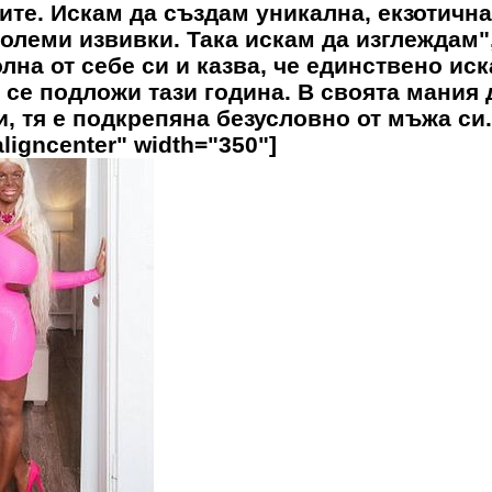
ите. Искам да създам уникална, екзотична
големи извивки. Така искам да изглеждам"
лна от себе си и казва, че единствено иск
 се подложи тази година. В своята мания 
, тя е подкрепяна безусловно от мъжа си.
ligncenter" width="350"]