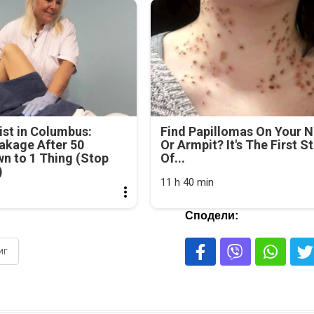
st in Columbus:
Find Papillomas On Your 
akage After 50
Or Armpit? It's The First S
n to 1 Thing (Stop
Of...
)
11 h 40 min
Сподели:
иг