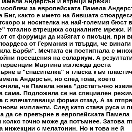
 Памела Андерсън и втрещи мрежи!
амообяви за европейската Памела Андерс
 Биг, както е името на бившата стюардеса
тскоро и носителка на най-големия бюст 
е" тотално втрещиха социалните мрежи. И
ст от форумци да избягат с писъци, при в
тюардеса от Германия и твърди, че винаги
укла Барби". Мечтата си постигнала с мно
ойни посещения на солариум. А резултат
тервенции Мартина изглежда доста
ърне в "спасителка" я тласка към пласти
амела Андерсън, но след това, което
лючила, че Памела няма "достатъчно извив
ма сама. Подложила се на специален режи
ла с впечатляващи форми отзад. А за отпр
нови импланти. След като става руса и п
 за да се превърне в европейската Памела
м колко точно може да потъмнее. Затова 
а инжекции с мелатонин. Но и това не й