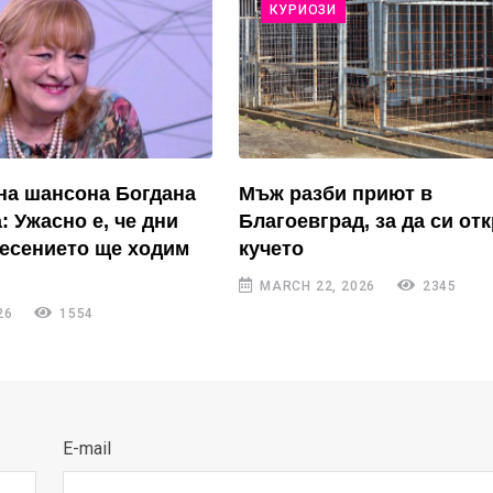
КУРИОЗИ
на шансона Богдана
Мъж разби приют в
: Ужасно е, че дни
Благоевград, за да си от
есението ще ходим
кучето
MARCH 22, 2026
2345
26
1554
E-mail