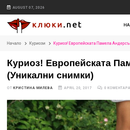
AUGUST 07, 2026
НА
Начало
Куриози
Куриоз! Европейската Памела Андерсъ
Куриоз! Европейската Па
(Уникални снимки)
ОТ
КРИСТИНА МИЛЕВА
APRIL 20, 2017
0 КОМЕНТАР