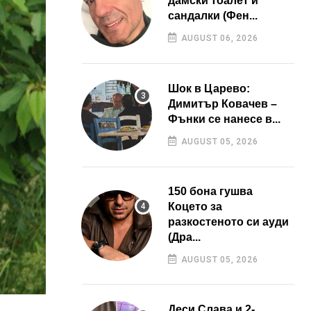
дамски тоалет и
сандалки (Фен...
AUGUST 06, 2026
Шок в Царево:
Димитър Ковачев –
Фънки се нанесе в...
AUGUST 05, 2026
150 бона гушва
Коцето за
разкостеното си ауди
(Дра...
AUGUST 05, 2026
Деси Слава и 2-