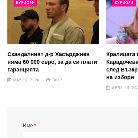
КУРИОЗИ
КУРИОЗИ
Скандалният д-р Хасърджиев
Кралицата 
няма 60 000 евро, за да си плати
Карадочева
гаранцията
след Възкр
на избори
MAY 10, 2026
3017
APRIL 15, 20
Име
*