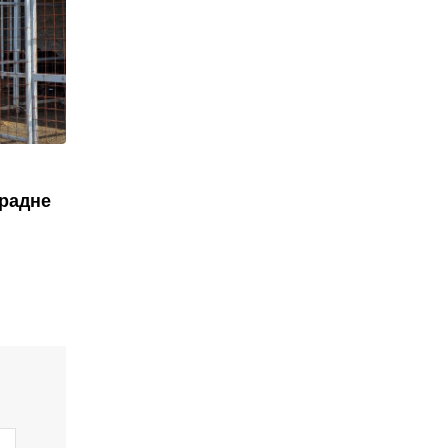
крадне