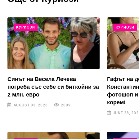
КУРИОЗИ
КУРИОЗИ
Синът на Весела Лечева
Гафът на д
погреба със себе си биткойни за
Константин
2 млн. евро
фотошоп и 
корем!
AUGUST 03, 2026
2009
JUNE 28, 202