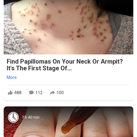
Find Papillomas On Your Neck Or Armpit?
It's The First Stage Of...
More
488
112
100
7 h 40 min