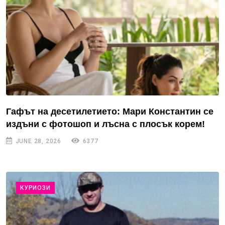
Гафът на десетилетието: Мари Константин се
издъни с фотошоп и лъсна с плосък корем!
JUNE 28, 2026
6377
КУРИОЗИ