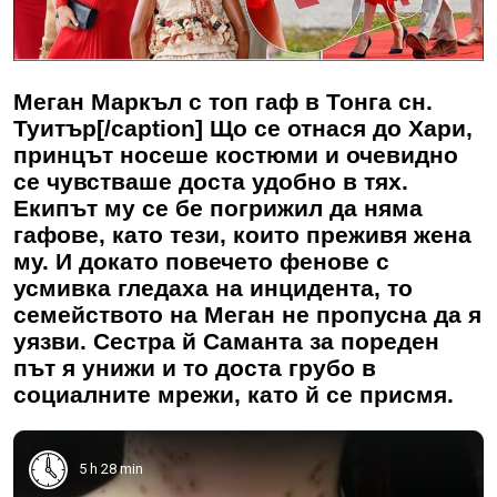
Меган Маркъл с топ гаф в Тонга сн.
Туитър[/caption] Що се отнася до Хари,
принцът носеше костюми и очевидно
се чувстваше доста удобно в тях.
Екипът му се бе погрижил да няма
гафове, като тези, които преживя жена
му. И докато повечето фенове с
усмивка гледаха на инцидента, то
семейството на Меган не пропусна да я
уязви. Сестра й Саманта за пореден
път я унижи и то доста грубо в
социалните мрежи, като й се присмя.
5 h 28 min