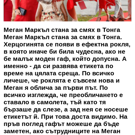
Меган Маркъл стана за смях в Тонга
Меган Маркъл стана за смях в Тонга.
Херцогинята се появи в ефектна рокля,
в която иначе би била чудесна, ако не
бе малък моден гаф, който допусна. А
именно - да си развява етикета по
време на цялата среща. По всичко
личеше, че роклята е съвсем нова и
Меган я облича за първи път. По
всичко изглежда, че преобличането е
ставало в самолета, тъй като тя
бързаше да слезе, а зад нея се носеше
етикетът й. При това доста видимо. На
пръв поглед гафът можеше да бъде
заметен, ако сътрудниците на Меган