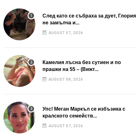
След като се събраха за дует, Глория
не замълча и...
AUGUST 07, 2026
Камелия лъсна без сутиен и по
прашки на 55 – (Вижт...
AUGUST 08, 2026
Упс! Меган Маркъл се избъзика с
кралското семейств...
AUGUST 07, 2026