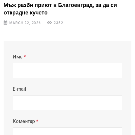
Мъж разби приют в Благоевград, за да си
открадне кучето
MARCH 22, 2026
2352
Име
*
E-mail
Коментар
*