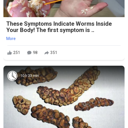
These Symptoms Indicate Worms Inside
Your Body! The first symptom is ..
More
251
98
351
10 h 33 min