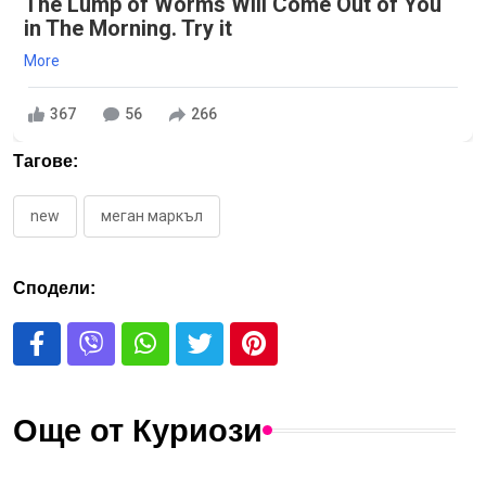
The Lump of Worms Will Come Out of You
in The Morning. Try it
More
367
56
266
Тагове:
new
меган маркъл
Сподели:
Още от Куриози