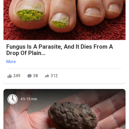
Fungus Is A Parasite, And It Dies From A
Drop Of Plain...
More
249
38
312
4 h 15 min