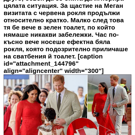
цялата ситуация. За щастие на Меган
визитата с червена рокля продължи
относително кратко. Малко след това
тя бе вече в зелен тоалет, по който
нямаше никакви забележки. Час по-
късно вече носеше ефектна бяла
рокля, която подозрително приличаше
на сватбения й тоалет. [caption
id="attachment_144796"
align="aligncenter" width="300"]