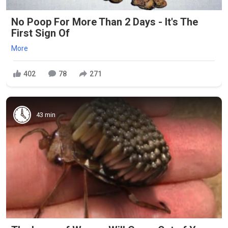
No Poop For More Than 2 Days - It's The
First Sign Of
More
402
78
271
43 min