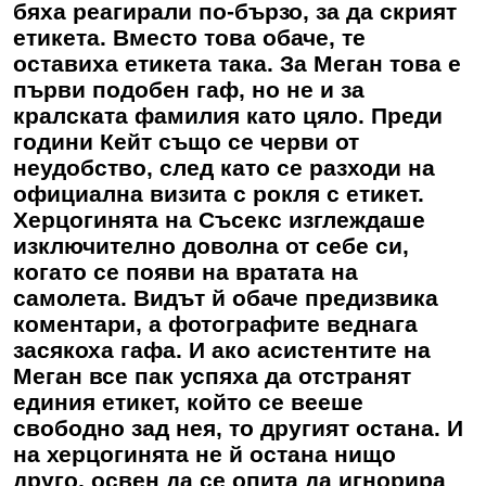
бяха реагирали по-бързо, за да скрият
етикета. Вместо това обаче, те
оставиха етикета така. За Меган това е
първи подобен гаф, но не и за
кралската фамилия като цяло. Преди
години Кейт също се черви от
неудобство, след като се разходи на
официална визита с рокля с етикет.
Херцогинята на Съсекс изглеждаше
изключително доволна от себе си,
когато се появи на вратата на
самолета. Видът й обаче предизвика
коментари, а фотографите веднага
засякоха гафа. И ако асистентите на
Меган все пак успяха да отстранят
единия етикет, който се вееше
свободно зад нея, то другият остана. И
на херцогинята не й остана нищо
друго, освен да се опита да игнорира