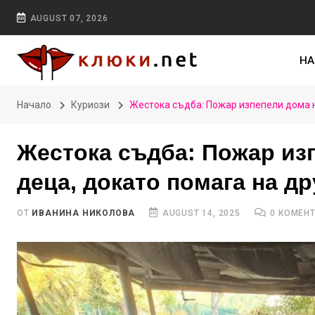
AUGUST 07, 2026
НА
Начало
Куриози
Жестока съдба: Пожар изпепели дома н
Жестока съдба: Пожар изп
деца, докато помага на др
ОТ
ИВАНИНА НИКОЛОВА
AUGUST 14, 2025
0 КОМЕН