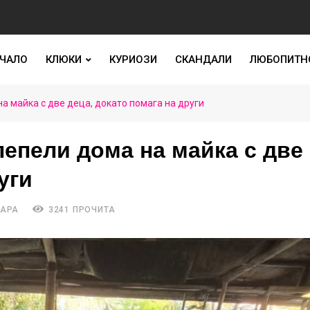
ЧАЛО
КЛЮКИ
КУРИОЗИ
СКАНДАЛИ
ЛЮБОПИТН
а майка с две деца, докато помага на други
епели дома на майка с две
уги
ТАРА
3241 ПРОЧИТА