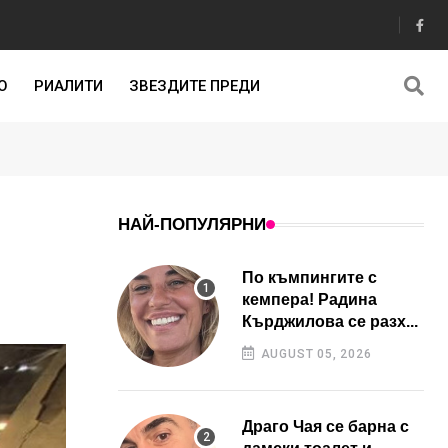
О
РИАЛИТИ
ЗВЕЗДИТЕ ПРЕДИ
НАЙ-ПОПУЛЯРНИ
По къмпингите с
кемпера! Радина
Кърджилова се разх...
AUGUST 05, 2026
Драго Чая се барна с