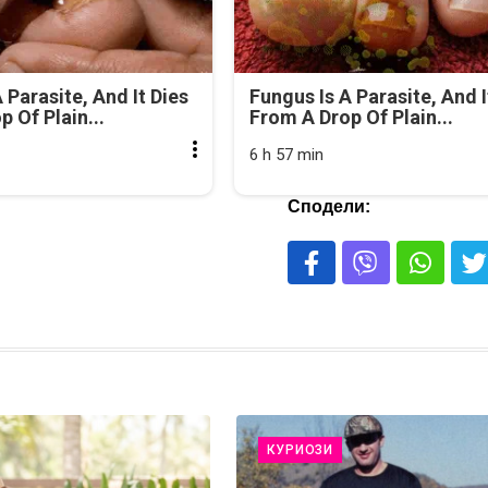
 Parasite, And It Dies
Fungus Is A Parasite, And I
 Of Plain...
From A Drop Of Plain...
6 h 57 min
Сподели:
КУРИОЗИ