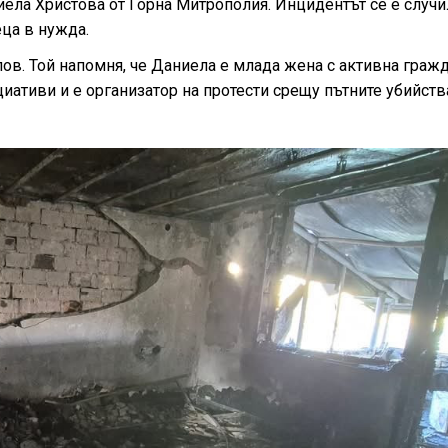
ла Христова от Горна Митрополия. Инцидентът се е случи
еца в нужда.
ов. Той напомня, че Даниела е млада жена с активна граж
иативи и е организатор на протести срещу пътните убийств