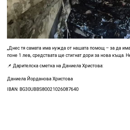
„Днес тя самата има нужда от нашата помощ – за да има
поне 1 лев, средствата ще стигнат дори за нова къща. 
📌 Дарителска сметка на Даниела Христова:
Даниела Йорданова Христова
IBAN: BG30UBBS80021026087640