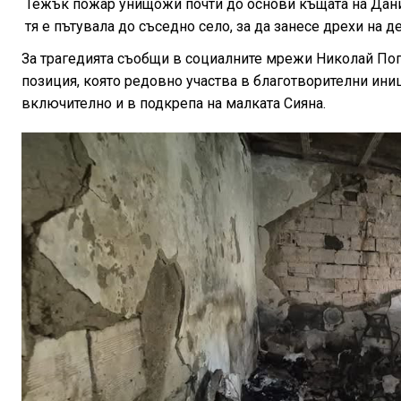
Тежък пожар унищожи почти до основи къщата на Дание
тя е пътувала до съседно село, за да занесе дрехи на д
За трагедията съобщи в социалните мрежи Николай Поп
позиция, която редовно участва в благотворителни иниц
включително и в подкрепа на малката Сияна.