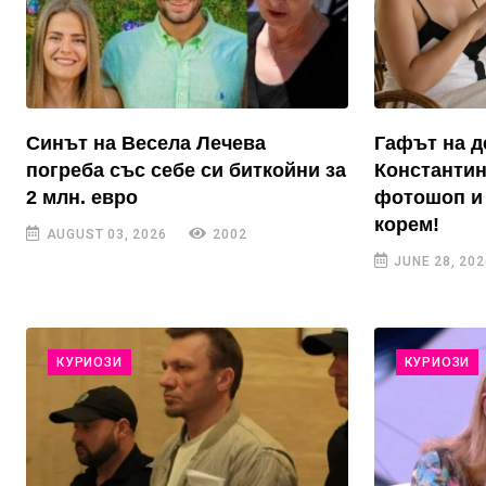
Синът на Весела Лечева
Гафът на д
погреба със себе си биткойни за
Константин
2 млн. евро
фотошоп и 
корем!
AUGUST 03, 2026
2002
JUNE 28, 202
КУРИОЗИ
КУРИОЗИ