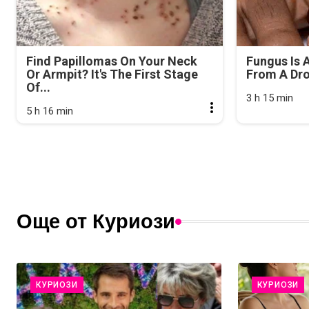
Find Papillomas On Your Neck
Fungus Is A
Or Armpit? It's The First Stage
From A Drop
Of...
3 h 15 min
5 h 16 min
Още от Куриози
КУРИОЗИ
КУРИОЗИ