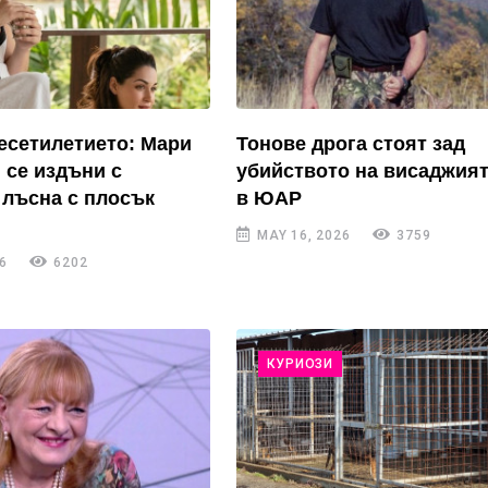
есетилетието: Мари
Тонове дрога стоят зад
 се издъни с
убийството на висаджия
лъсна с плосък
в ЮАР
MAY 16, 2026
3759
6
6202
КУРИОЗИ