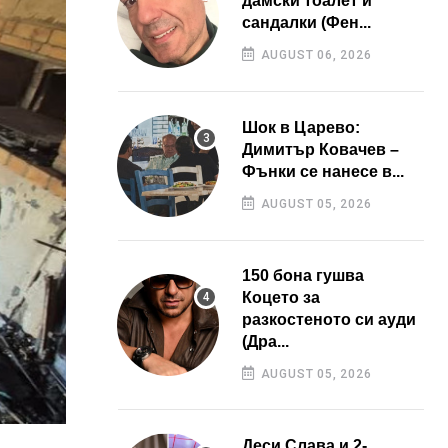
дамски тоалет и
сандалки (Фен...
AUGUST 06, 2026
Шок в Царево:
Димитър Ковачев –
Фънки се нанесе в...
AUGUST 05, 2026
150 бона гушва
Коцето за
разкостеното си ауди
(Дра...
AUGUST 05, 2026
Деси Слава и 2-