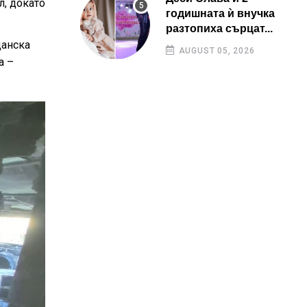
л, докато
годишната ѝ внучка
разтопиха сърцат...
данска
AUGUST 05, 2026
а –