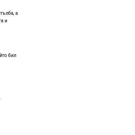
тълба, а
та и
йто бил
.