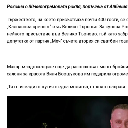
Роксана с 30-килограмовата рокля, поръчана от Албания
Тържеството, на което присъстваха почти 400 гости, се 
„Калоянова крепост“ във Велико Търново. За купона Рок
нейното присъствие във Велико Търново, тъй като забра
депутатка от партия „Меч“ съчета втория си сватбен тоал
Макар младоженците още да разопаковат многобройните 
салони за красота Вили Боршукова им подарила огроме
„Тя го извади от кутия с една молитва, от която направо