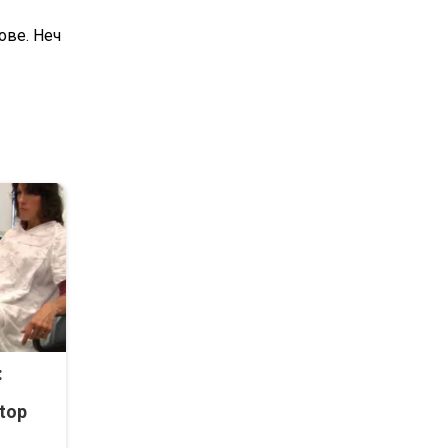
ове. Неч
:
top