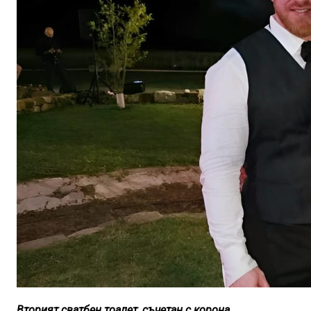
Вторият сватбен тоалет, съчетан с корона