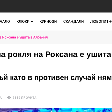
ЧАЛО
КЛЮКИ
КУРИОЗИ
СКАНДАЛИ
ЛЮБОПИТН
а Роксана е ушита в Албания
а рокля на Роксана е ушита
тъй като в противен случай ня
А
2359 ПРОЧИТА