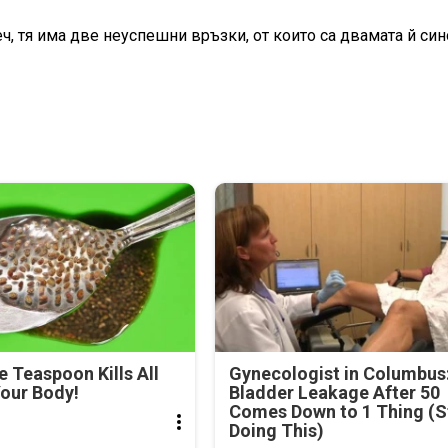
ч, тя има две неуспешни връзки, от които са двамата й син
e Teaspoon Kills All
Gynecologist in Columbus
our Body!
Bladder Leakage After 50
Comes Down to 1 Thing (S
Doing This)