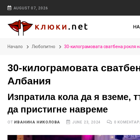
AUGUST 07, 2026
НА
Начало
Любопитно
30-килограмовата сватбена рокля н
30-килограмовата сватбен
Албания
Изпратила кола да я вземе, 
да пристигне навреме
ОТ
ИВАНИНА НИКОЛОВА
JUNE 23, 2024
0 КОМЕНТАР