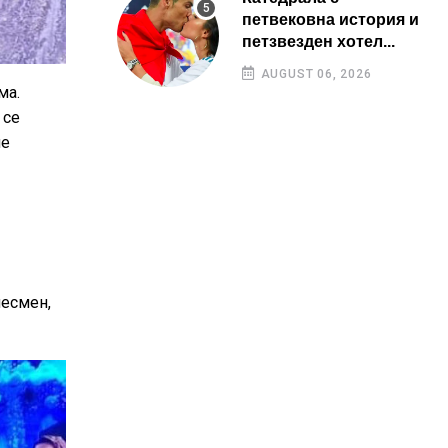
петвековна история и
петзвезден хотел...
AUGUST 06, 2026
ма.
 се
не
несмен,