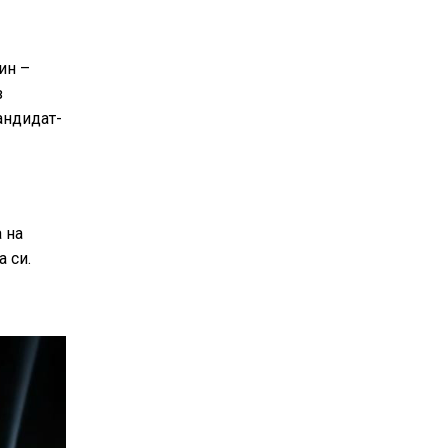
ин –
з
андидат-
 на
 си.