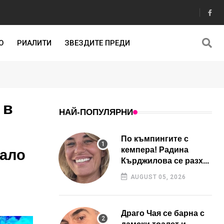
О
РИАЛИТИ
ЗВЕЗДИТЕ ПРЕДИ
 в
НАЙ-ПОПУЛЯРНИ
По къмпингите с
кемпера! Радина
мало
Кърджилова се разх...
AUGUST 05, 2026
Драго Чая се барна с