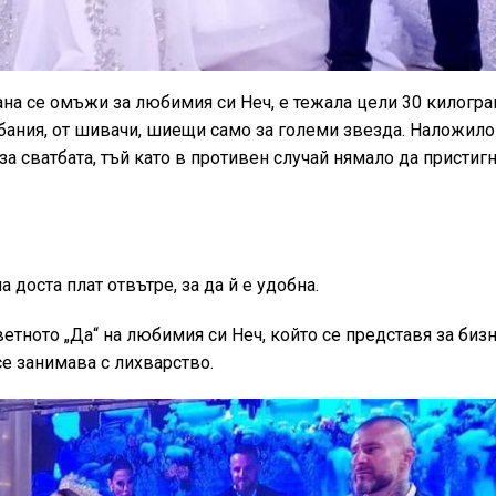
сана се омъжи за любимия си Неч, е тежала цели 30 килогра
бания, от шивачи, шиещи само за големи звезда. Наложило
за сватбата, тъй като в противен случай нямало да пристиг
доста плат отвътре, за да й е удобна.
етното „Да“ на любимия си Неч, който се представя за биз
се занимава с лихварство.