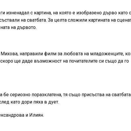
ги изненадал с картина, на която е изобразено дърво като с
съствали на сватбата. За целта сложили картината на сцена
ната на дървото.
 Михова, направили филм за любовта на младоженците, ко
 скоро ще даде възможност на почитателите си също да го
 бе сериозно поразклатена, тя също присъства на сватбата
лед като дори пяха в дует.
ександрова и Илиян.