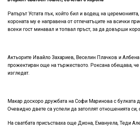
Рапърът Устата пък, който бил и водещ на церемонията, 
короната му е направена от отпечатъците на всички при
всеки гост минавал и топвал пръст, за да довърши коро
Актьорите Ивайло Захариев, Веселин Плачков и Албена
прожектиран още на тържеството. Роксана обещава, че
изгледат.
Макар доскоро дружбата на Софи Маринова с булката да
Очевидно двете са успели да затоплят отношенията си, с
На сватбата присъстваха още Диона, Емануела, Теди Ал