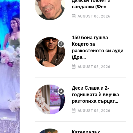
дамски тоалет и
сандалки (Фен...
AUGUST 06, 2026
150 бона гушва
Коцето за
разкостеното си ауди
(Дра...
AUGUST 05, 2026
Деси Слава и 2-
годишната ѝ внучка
разтопиха сърцат...
AUGUST 05, 2026
Катедрала с