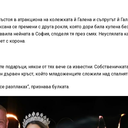
състоя в атракциона на колежката й Галена и съпругът й Гал
сана се премени с друга рокля, която дори била купена бе
вила нейната в София, споделя тя през смях. Неуспялата к
ет с корона.
подаръци, някои от тях вече са известни. Собственичката
н дървен кръст, който младоженците сложили над спалнята
 се разплаках“, признава булката.