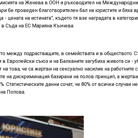
 мисията на Женева в ООН и ръководител на Международни
ри бе проведен благотворителен бал на юристите и бяха 
- цената на истината”, където тя взе наградата в категори
а в Съда на ЕС Марияна Кънчева.
то между подрастващите, в семействата и в обществото. С
 в Европейски съюз и на Балканите загубиха живота си - у
 на това, че са жертви на сексуално насилие на работните с
аите на дискриминация базирани на полов принцип, а жертви
. Статистическите данни сочат, че 80% от всички случаи не
на Попова.