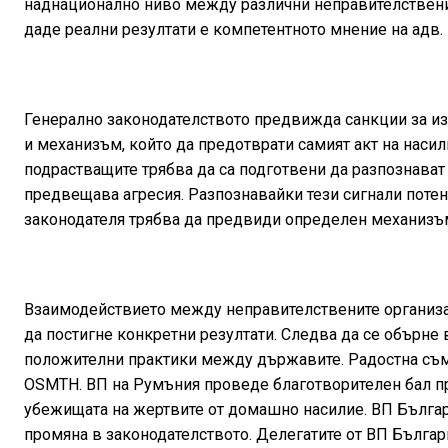
наднационално ниво между различни неправителствени 
даде реални резултати е компетентното мнение на адв.
Генерално законодателството предвижда санкции за изв
и механизъм, който да предотврати самият акт на насили
подрастващите трябва да са подготвени да разпознават
предвещава агресия. Разпознавайки тези сигнали потенц
законодателя трябва да предвиди определен механизъм 
Взаимодействието между неправителствените организа
да постигне конкретни резултати. Следва да се обърне
положителни практики между държавите. Радостна съм 
OSMTH. ВП на Румъния проведе благотворителен бал пре
убежищата на жертвите от домашно насилие. ВП Българи
промяна в законодателството. Делегатите от ВП Българ