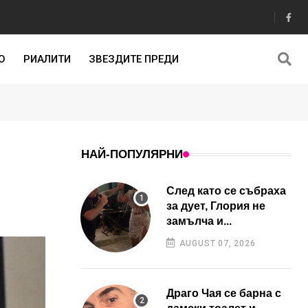
О
РИАЛИТИ
ЗВЕЗДИТЕ ПРЕДИ
НАЙ-ПОПУЛЯРНИ
След като се събраха
за дует, Глория не
замълча и...
AUGUST 07, 2026
Драго Чая се барна с