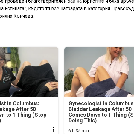
е проведен благотворителен бал на юристите и бяха връч
а истината”, където тя взе наградата в категория Правосъ
арияна Кънчева.
st in Columbus:
Gynecologist in Columbus
akage After 50
Bladder Leakage After 50
n to 1 Thing (Stop
Comes Down to 1 Thing (S
)
Doing This)
6 h 35 min