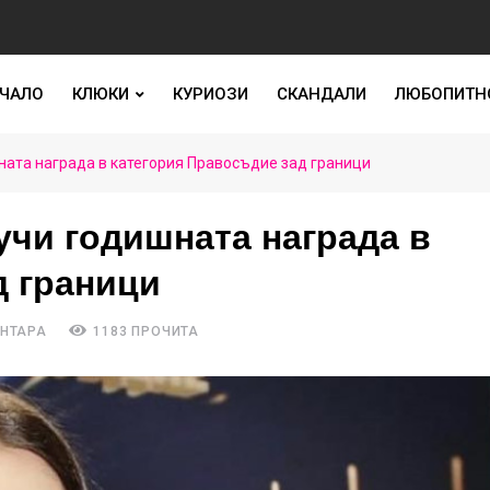
ЧАЛО
КЛЮКИ
КУРИОЗИ
СКАНДАЛИ
ЛЮБОПИТН
ната награда в категория Правосъдие зад граници
учи годишната награда в
д граници
ЕНТАРА
1183 ПРОЧИТА