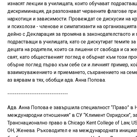
изнасят лекции в училищата, които обучават подраства
дискриминация, да разпознават червените флагове при 
наркотици и зависимости. Провеждат се дискусии на кр
и психолози - членове и симпатизанти на организацията
дейно с Декларация за промяна в законодателството и
подрастващи в училищата, като се дискутират темите з
децата на родители, които са лишени от свобода и са ж
свят, като общественият поглед е обърнат към този про
обърне поглед първо към себе си и личният пример, кой
взаимоуважението и приемането, съхранението на семей
аз вярвам в тях, обобщи адв. Анна Попова.
---------------------------------
Адв. Анна Попова е завършила специалност “Право” в Н
международни отношения” в СУ “Климент Охридски”, з
Транснационално право в Chicago Kent College of Law, U
ОН, Женева. Ръководител е на международната инициат