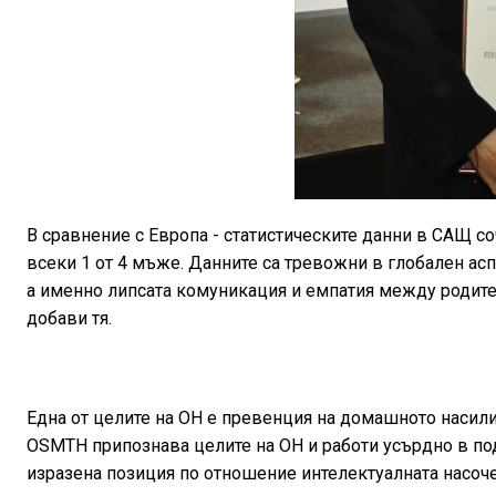
В сравнение с Европа - статистическите данни в САЩ соч
всеки 1 от 4 мъже. Данните са тревожни в глобален ас
а именно липсата комуникация и емпатия между родител
добави тя.
Една от целите на ОН е превенция на домашното насил
OSMTH припознава целите на ОН и работи усърдно в по
изразена позиция по отношение интелектуалната насоче