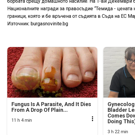
борбата срещу домашното насилие. На 1-ви Декември б
Националните награди за правосъдие “Темида - цената н
граници, която и бе връчена от съдията в Съда на ЕС М
Източник: burgasnovinite.bg
Fungus Is A Parasite, And It Dies
Gynecologi
From A Drop Of Plain...
Bladder Le
Comes Dow
11 h 4 min
Doing This
3 h 22 min