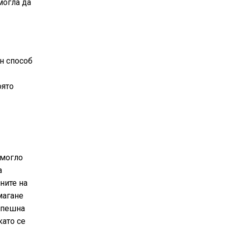
могла да
н способ
оято
 могло
а
ните на
магане
 спешна
като се