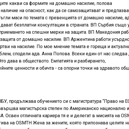
щите какви са формите на домашно насилие, полова
наличие на опасност, как да се самозащитават и предпазва
ъгли маси по темата с превенцията от домашно насилие, а
 дават безплатни консултации в страната. ВП Сърбия също 
 приемането на спешни мерки на защита. ВП Македония раб
а защита от домашно насилие. ВП Аржентина работи усърдно
ертви на насилие. По мое мнение темата е гореща и актуалн
блем, сподели адв. Анна Попова. Всеки един от нас следва
то дава в обществото. Емпатията и разбирането,
ните ценности и обичта - са опорни точки на здравото об
БУ, продължава обучението си с магистратура “Право на Е
авършва магистърска степен по Американско национално 
SA. Освен отличната кариера тя е и делегат в мисията на O
ива на OSMTH Жена за жените, която припознава целите н