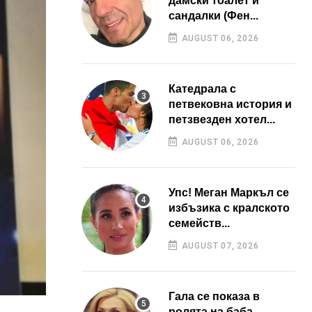
дамски тоалет и
сандалки (Фен...
AUGUST 06, 2026
Катедрала с
петвековна история и
петзвезден хотел...
AUGUST 06, 2026
Упс! Меган Маркъл се
избъзика с кралското
семейств...
AUGUST 07, 2026
Гала се показа в
ролята на баба