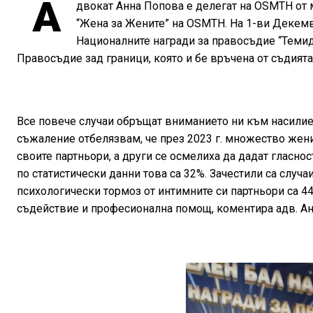
А
двокат Анна Попова е делегат на OSMTH от
“Жена за Жените” на OSMTH. На 1-ви Декемв
Националните награди за правосъдие “Темида 
Правосъдие зад граници, която и бе връчена от съдият
Все повече случаи обръщат вниманието ни към насилие
съжаление отбелязвам, че през 2023 г. множество жени
своите партньори, а други се осмелиха да дадат гласност
по статистически данни това са 32%. Зачестили са случ
психологически тормоз от интимните си партньори са 44%
съдействие и професионална помощ, коментира адв. Ан