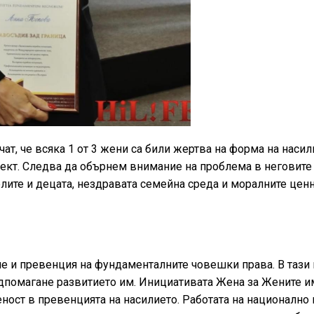
ат, че всяка 1 от 3 жени са били жертва на форма на насил
пект. Следва да обърнем внимание на проблема в неговите
ите и децата, нездравата семейна среда и моралните ценн
ие и превенция на фундаменталните човешки права. В тази
дпомагане развитието им. Инициативата Жена за Жените и
ност в превенцията на насилието. Работата на национално 