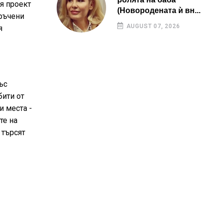
я проект
(Новородената ѝ вн...
връчени
AUGUST 07, 2026
я
ъс
бити от
и места -
те на
 търсят