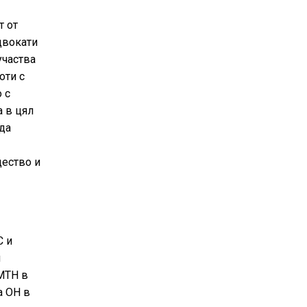
т от
двокати
участва
оти с
 с
а в цял
 да
щество и
С и
и
SMTH в
а ОН в