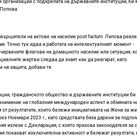
организации с подкрепата на държавните институции, би 
 Попова.
ършители на актове на насилие post factum. Липсва реале
е. Точно тук идва и работата на интелектуалният момент -
 червените флагове на домашното насилие или ситуация, к
иалните жертви следва да знаят как да реагират, като
на защита, добави тя.
ции, гражданското общество и държавните институции би
 внимание на глобалния международен аспект и обмяната н
от резултатите, които бележи инициативата на Жена за же
з Ноември 2023 г., като средствата бяха дарени за подпо
я излезе с Декларация, с която призова законодателя за
ия показват изключителна активност и бележат резултати, 