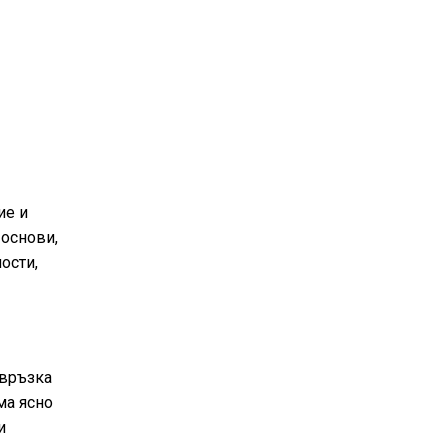
ие и
 основи,
ости,
 връзка
ма ясно
и