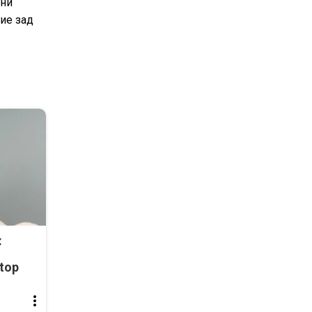
ени
дие зад
:
top