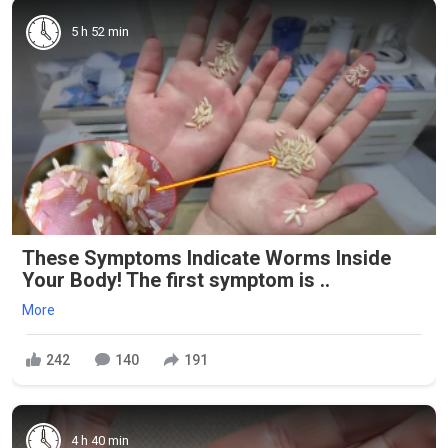
5 h 52 min
These Symptoms Indicate Worms Inside
Your Body! The first symptom is ..
More
242
140
191
4 h 40 min