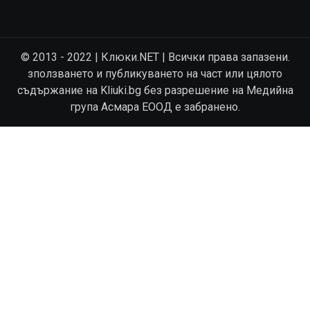
© 2013 - 2022 | Клюки.NET | Всички права запазени.
зползването и публикуването на част или цялото
съдържание на Kliuki.bg без разрешение на Медийна
група Асмара ЕООД е забранено.