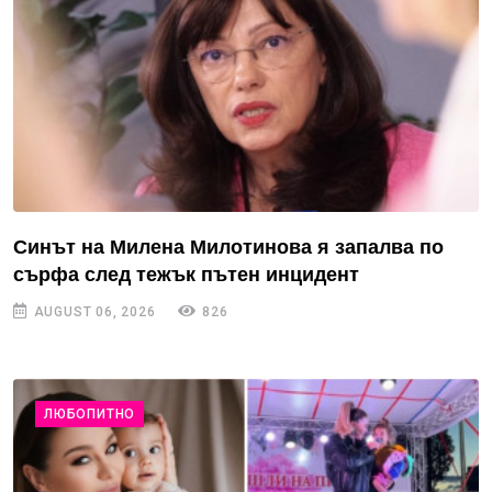
Синът на Милена Милотинова я запалва по
сърфа след тежък пътен инцидент
AUGUST 06, 2026
826
ЛЮБОПИТНО