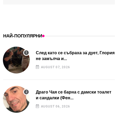
НАЙ-ПОПУЛЯРНИ
След като се събраха за дует, Глория
не замълча и...
AUGUST 07, 2026
Драго Чая се барна с дамски тоалет
и сандалки (Фен...
AUGUST 06, 2026