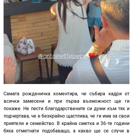
Самата рожденичка коментира, че събира кадри от
всички замесени и при първа възможност ще ги
покаже. Не пести благодарствените си думи към тях и
подчертава, че е безкрайно щастлива, че ги има за свои
приятели и семейство. В крайна сметка и 36-те години
бяха отметнати подобаващо, а какво ще се случи в