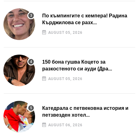
По къмпингите с кемпера! Радина
Кърджилова се разх...
AUGUST 05, 2026
150 бона гушва Коцето за
разкостеното си ауди (Дра...
AUGUST 05, 2026
Катедрала с петвековна история и
петзвезден хотел...
AUGUST 06, 2026