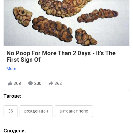
No Poop For More Than 2 Days - It's The
First Sign Of
More
308
200
362
Тагове:
36
рожден ден
антоанет пепе
Сподели: