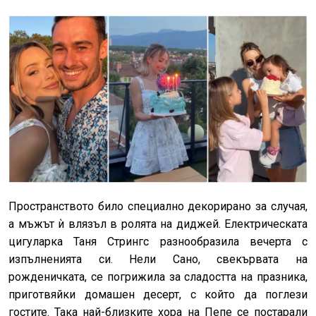
Пространството било специално декорирано за случая,
а мъжът ѝ влязъл в ролята на диджей. Електрическата
цигуларка Таня Стрингс разнообразила вечерта с
изпълненията си. Нели Сано, свекървата на
рожденичката, се погрижила за сладостта на празника,
приготвяйки домашен десерт, с който да поглези
гостите. Така най-близките хора на Пепе се постарали