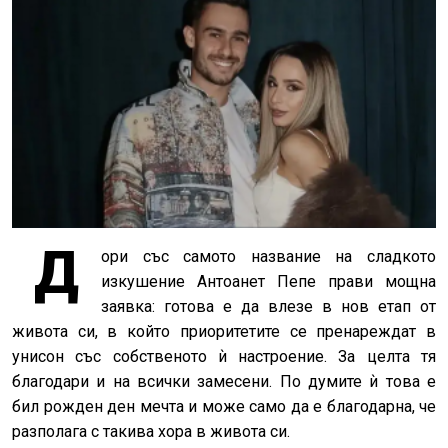
Д
ори със самото название на сладкото
изкушение Антоанет Пепе прави мощна
заявка: готова е да влезе в нов етап от
живота си, в който приоритетите се пренареждат в
унисон със собственото ѝ настроение. За целта тя
благодари и на всички замесени. По думите ѝ това е
бил рожден ден мечта и може само да е благодарна, че
разполага с такива хора в живота си.