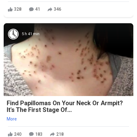
328
41
346
5 h 41 min
Find Papillomas On Your Neck Or Armpit?
It's The First Stage Of...
More
240
183
218