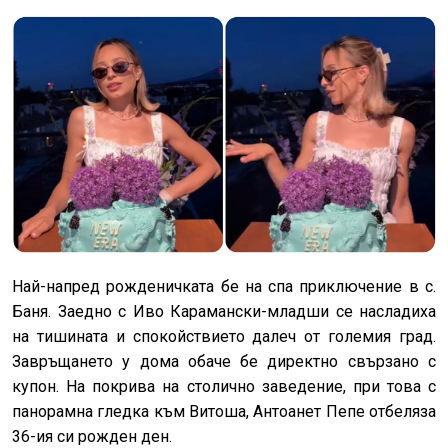
Най-напред рожденичката бе на спа приключение в с.
Баня. Заедно с Иво Карамански-младши се насладиха
на тишината и спокойствието далеч от големия град.
Завръщането у дома обаче бе директно свързано с
купон. На покрива на столично заведение, при това с
панорамна гледка към Витоша, Антоанет Пепе отбеляза
36-ия си рожден ден.