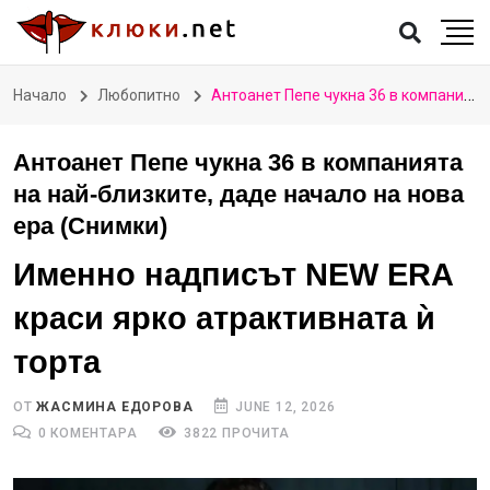
Начало
Любопитно
Антоанет Пепе чукна 36 в компанията на най-близките, даде начало на нова ера (Снимки)
Антоанет Пепе чукна 36 в компанията
на най-близките, даде начало на нова
ера (Снимки)
Именно надписът NEW ERA
краси ярко атрактивната ѝ
торта
ОТ
ЖАСМИНА ЕДОРОВА
JUNE 12, 2026
0 КОМЕНТАРА
3822 ПРОЧИТА