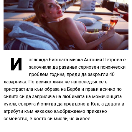
И
зглежда бившата миска Антония Петрова е
започнала да развива сериозен психически
проблем година, преди да закръгли 40
лазарника. По всичко личи, че напоследък се е
пристрастила към образа на Барба и прави всичко по
силите си да заприлича на любимата на момиченцата
кукла, съпруга й опитва да превърне в Кен, а децата в
атрибути към някакво въображаемо приказно
семейство, в което си мисли, че живее.