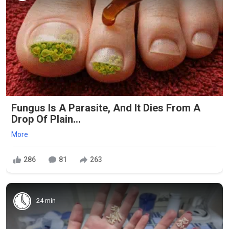
Fungus Is A Parasite, And It Dies From A
Drop Of Plain...
More
286
81
263
24 min