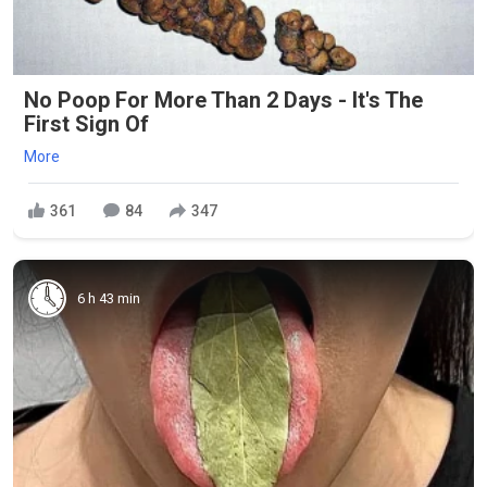
No Poop For More Than 2 Days - It's The
First Sign Of
More
361
84
347
6 h 43 min