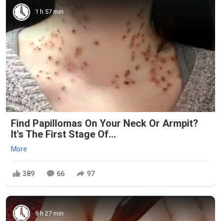
1 h 57 min
Find Papillomas On Your Neck Or Armpit?
It's The First Stage Of...
More
389
66
97
9 h 27 min