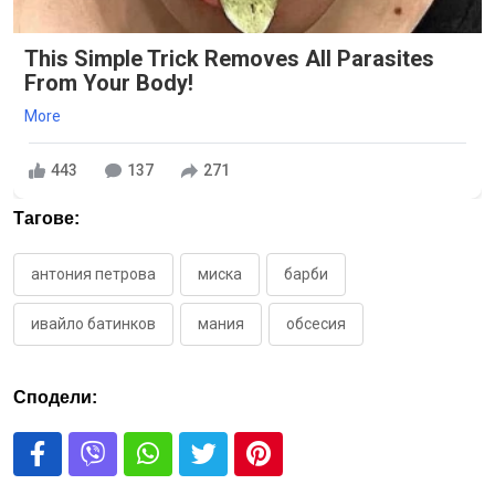
This Simple Trick Removes All Parasites
From Your Body!
More
443
137
271
Тагове:
антония петрова
миска
барби
ивайло батинков
мания
обсесия
Сподели: