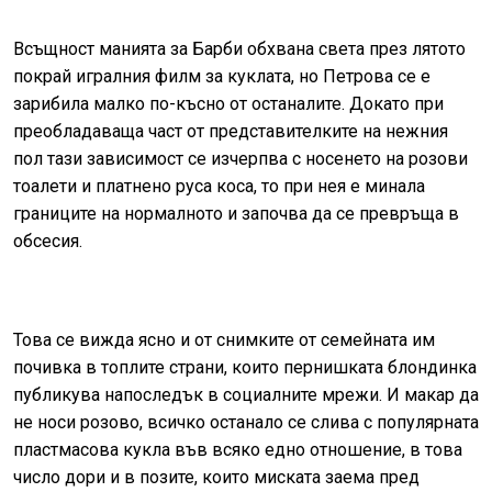
Всъщност манията за Барби обхвана света през лятото
покрай игралния филм за куклата, но Петрова се е
зарибила малко по-късно от останалите. Докато при
преобладаваща част от представителките на нежния
пол тази зависимост се изчерпва с носенето на розови
тоалети и платнено руса коса, то при нея е минала
границите на нормалното и започва да се превръща в
обсесия.
Това се вижда ясно и от снимките от семейната им
почивка в топлите страни, които пернишката блондинка
публикува напоследък в социалните мрежи. И макар да
не носи розово, всичко останало се слива с популярната
пластмасова кукла във всяко едно отношение, в това
число дори и в позите, които миската заема пред