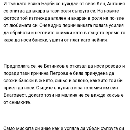
И тъй като всяка Барби се нуждае от своя Кен, Антония
се опитва да вкара в тази роля съпруга си. На новите
фотоси той изглежда втален и вкаран в роля не по-зле
от любимата си. Очевидно перничанката полага усилия
да обработи и неговите снимки като в същото време го
кара да носи бански, ушити от плат като нейния.
Предполага се, че Батинков е отказал да носи розово и
поради тази причина Петрова е била принудена да
сложи бански в жълто, синьо и зелено, каквито той би
приел да носи. Същите е купила и за големия им син
Благовест, докато този на малкия не се вижда какъв е
от снимките.
Само миската си знае как е успяла да убеди съпруга си