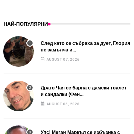
НАЙ-ПОПУЛЯРНИ
След като се събраха за дует, Глория
не замълча и...
AUGUST 07, 2026
Драго Чая се барна с дамски тоалет
и сандалки (Фен...
AUGUST 06, 2026
Упс! Меган Маркъл се избъзика с