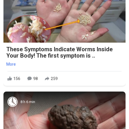
These Symptoms Indicate Worms Inside
Your Body! The first symptom is ..
More
156
98
259
8 h 6 min