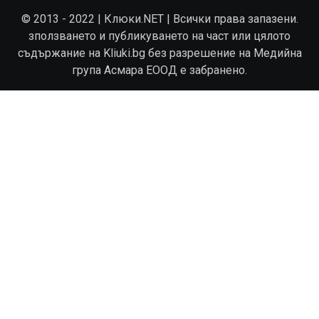
© 2013 - 2022 | Клюки.NET | Всички права запазени.
зползването и публикуването на част или цялото
съдържание на Kliuki.bg без разрешение на Медийна
група Асмара ЕООД е забранено.