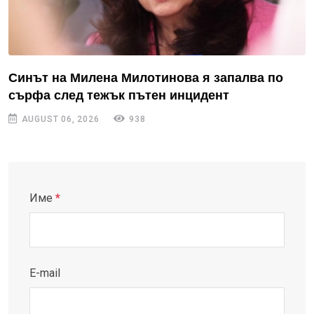
Синът на Милена Милотинова я запалва по
сърфа след тежък пътен инцидент
AUGUST 06, 2026
938
Име
*
E-mail