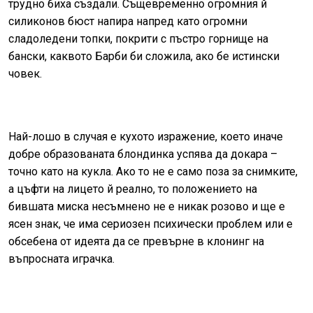
трудно биха създали. Същевременно огромния й
силиконов бюст напира напред като огромни
сладоледени топки, покрити с пъстро горнище на
бански, каквото Барби би сложила, ако бе истински
човек.
Най-лошо в случая е кухото изражение, което иначе
добре образованата блондинка успява да докара –
точно като на кукла. Ако то не е само поза за снимките,
а цъфти на лицето й реално, то положението на
бившата миска несъмнено не е никак розово и ще е
ясен знак, че има сериозен психически проблем или е
обсебена от идеята да се превърне в клонинг на
въпросната играчка.