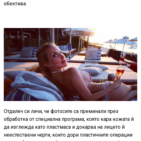
обектива.
Отдалеч си личи, че фотосите са преминали през
обработка от специална програма, която кара кожата й
да изглежда като пластмаса и докарва на лицето й
неестествени черти, които дори пластичните операции