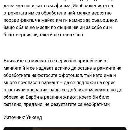
да заема пози като във филма. Изображенията на
отрочетата им са обработени най-малко вероятно
поради факта, че майка им ги намира за съвършени.
Защо обаче не мисли по същия начин за себе си и
благоверния си, така и не става ясно.
Близките на миската се сериозно притеснени от
манията й и се надяват всичко да остане в рамките на
обработката на фотосите с фотошоп, тъй като има и
много по-опасен вариант – да се подложи на серия
пластични операции, за да се доближи максимално до
образа на Барби в реалния живот, което би било
фатално, предвид, че резултатите са необратими.
Източник: Уикенд