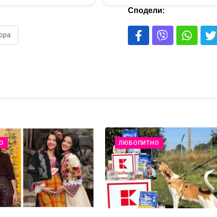
Сподели:
ора
О
ЛЮБОПИТНО