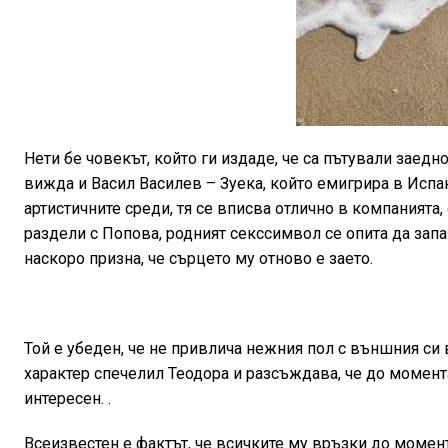
Нети бе човекът, който ги издаде, че са пътували заедн
вижда и Васил Василев – Зуека, който емигрира в Испан
артистичните среди, тя се вписва отлично в компанията
раздели с Попова, родният секссимвол се опита да запа
наскоро призна, че сърцето му отново е заето.
Той е убеден, че не привлича нежния пол с външния си
характер спечелил Теодора и разсъждава, че до момента н
интересен. .
Всеизвестен е фактът, че всичките му връзки до момент