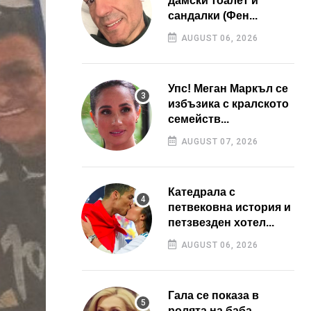
дамски тоалет и
сандалки (Фен...
AUGUST 06, 2026
Упс! Меган Маркъл се
избъзика с кралското
семейств...
AUGUST 07, 2026
Катедрала с
петвековна история и
петзвезден хотел...
AUGUST 06, 2026
Гала се показа в
ролята на баба