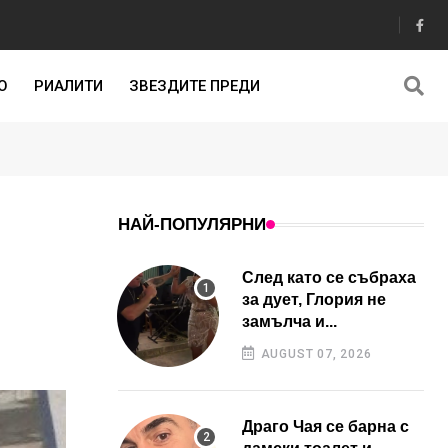
О
РИАЛИТИ
ЗВЕЗДИТЕ ПРЕДИ
НАЙ-ПОПУЛЯРНИ
След като се събраха
за дует, Глория не
замълча и...
AUGUST 07, 2026
Драго Чая се барна с