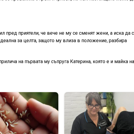
ил пред приятели, че вече не му се сменят жени, а иска да 
идеална за целта, защото му влиза в положение, разбира
рилича на първата му съпруга Катерина, която е и майка н