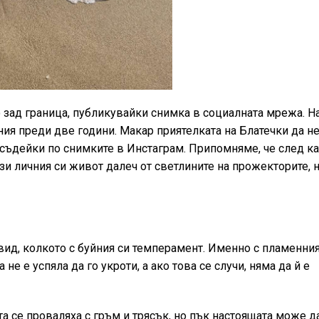
о зад граница, публикувайки снимка в социалната мрежа. На
ия преди две години. Макар приятелката на Блатечки да не
, съдейки по снимките в Инстаграм. Припомняме, че след ка
зи личния си живот далеч от светлините на прожекторите, 
 вид, колкото с буйния си темперамент. Именно с пламенни
е е успяла да го укроти, а ако това се случи, няма да й е
а се проваляха с гръм и трясък, но пък настоящата може д