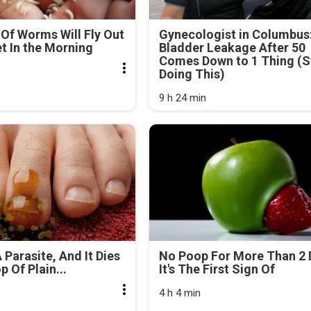
Of Worms Will Fly Out
Gynecologist in Columbus
et In the Morning
Bladder Leakage After 50
Comes Down to 1 Thing (S
Doing This)
9 h 24 min
 Parasite, And It Dies
No Poop For More Than 2 
 Of Plain...
It's The First Sign Of
4 h 4 min