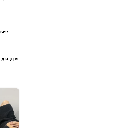
свие
а дъщеря