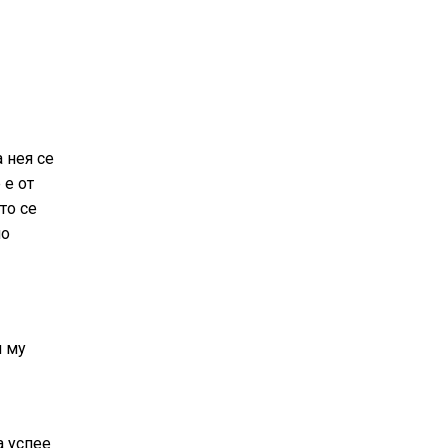
 нея се
 е от
то се
но
я му
а успее