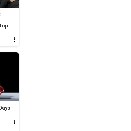
:
top
Days -