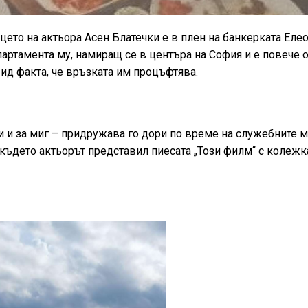
рцето на актьора Асен Блатечки е в плен на банкерката Еле
партамента му, намиращ се в центъра на София и е повече 
вид факта, че връзката им процъфтява.
ки и за миг – придружава го дори по време на служебните 
където актьорът представил пиесата „Този филм“ с колежк