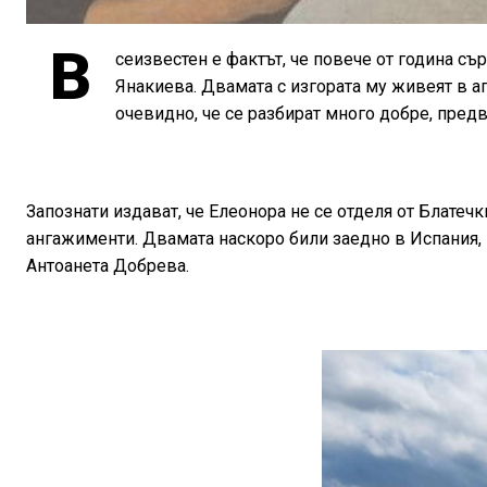
В
сеизвестен е фактът, че повече от година съ
Янакиева. Двамата с изгората му живеят в а
очевидно, че се разбират много добре, пред
Запознати издават, че Елеонора не се отделя от Блатеч
ангажименти. Двамата наскоро били заедно в Испания, 
Антоанета Добрева.