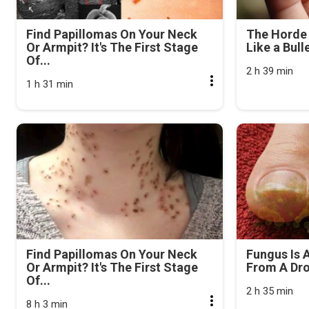
Find Papillomas On Your Neck
The Horde 
Or Armpit? It's The First Stage
Like a Bull
Of...
2 h 39 min
1 h 31 min
Find Papillomas On Your Neck
Fungus Is A
Or Armpit? It's The First Stage
From A Drop
Of...
2 h 35 min
8 h 3 min