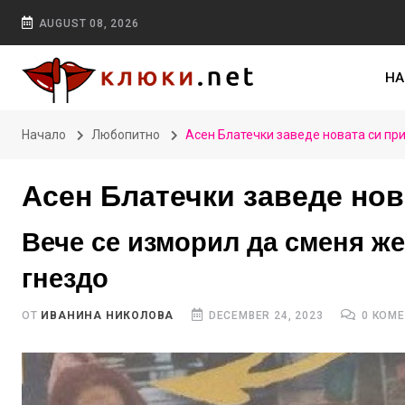
AUGUST 08, 2026
НА
Начало
Любопитно
Асен Блатечки заведе новата си пр
Асен Блатечки заведе нов
Вече се изморил да сменя же
гнездо
ОТ
ИВАНИНА НИКОЛОВА
DECEMBER 24, 2023
0 КОМ