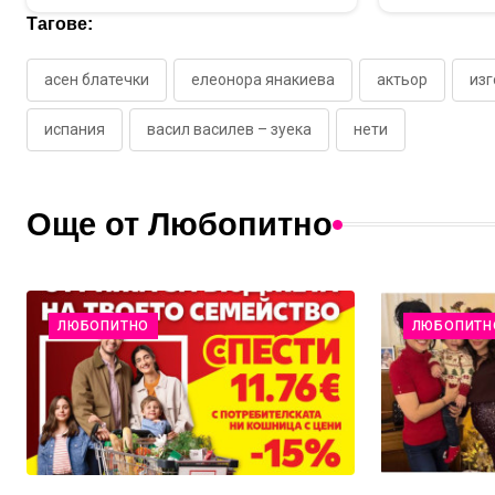
Тагове:
асен блатечки
елеонора янакиева
актьор
изг
испания
васил василев – зуека
нети
Още от Любопитно
ЛЮБОПИТНО
ЛЮБОПИТН