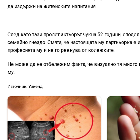
да издържи на житейските изпитания.
След като тази пролет актьорът чукна 52 години, сподел
семейно гнездо. Смята, че настоящата му партньорка е 
професията му и не го ревнува от колежките.
Не може да не отбележим факта, че визуално тя много п
му.
Източник: Уикенд