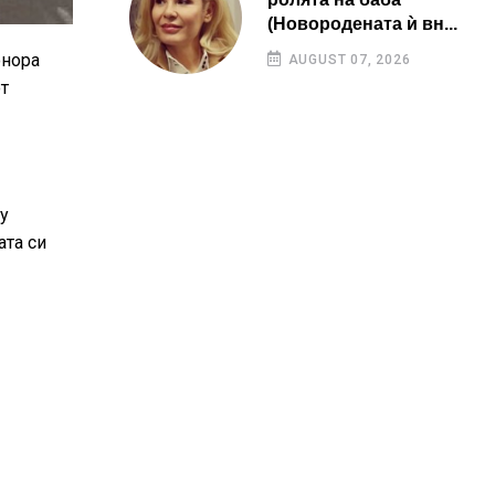
(Новородената ѝ вн...
онора
AUGUST 07, 2026
от
му
ата си