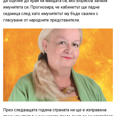
да оцелее до края на мандата си, ако Борисов запази
имунитета си. Прогнозира, че кабинетът ще падне
седмица след като имунитетът му бъде свален с
гласуване от народните представители.
През следващата година страната ни ще е изправена