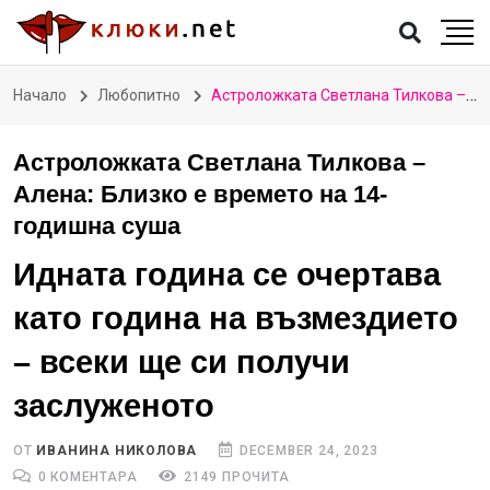
Начало
Любопитно
Астроложката Светлана Тилкова – Алена: Близко е времето на 14-годишна суша
Астроложката Светлана Тилкова –
Алена: Близко е времето на 14-
годишна суша
Идната година се очертава
като година на възмездието
– всеки ще си получи
заслуженото
ОТ
ИВАНИНА НИКОЛОВА
DECEMBER 24, 2023
0 КОМЕНТАРА
2149 ПРОЧИТА