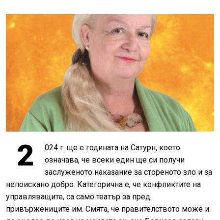
2
024 г. ще е годината на Сатурн, което
означава, че всеки един ще си получи
заслуженото наказание за стореното зло и за
непоискано добро. Категорична е, че конфликтите на
управляващите, са само театър за пред
привържениците им. Смята, че правителството може и