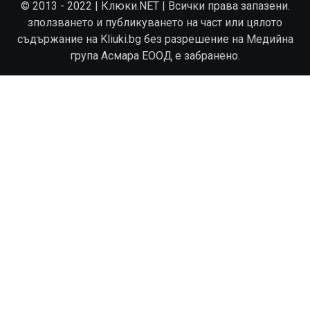
© 2013 - 2022 | Клюки.NET | Всички права запазени.
зползването и публикуването на част или цялото
съдържание на Kliuki.bg без разрешение на Медийна
група Асмара ЕООД е забранено.