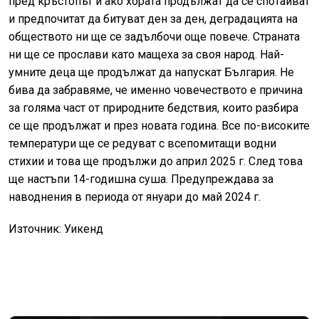
пред кръстопът и ако хората продължат да се спотайват
и предпочитат да битуват ден за ден, деградацията на
обществото ни ще се задълбочи още повече. Страната
ни ще се прослави като мащеха за своя народ. Най-
умните деца ще продължат да напускат България. Не
бива да забравяме, че именно човечеството е причина
за голяма част от природните бедствия, които разбира
се ще продължат и през новата година. Все по-високите
температури ще се редуват с всепомитащи водни
стихии и това ще продължи до април 2025 г. След това
ще настъпи 14-годишна суша. Предупреждава за
наводнения в периода от януари до май 2024 г.
Източник: Уикенд