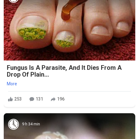
Fungus Is A Parasite, And It Dies From A
Drop Of Plain...
More
253
131
196
9 h 34 min