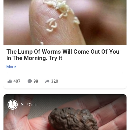
The Lump Of Worms Will Come Out Of You
In The Morning. Try It
More
407
98
320
9 h 47 min