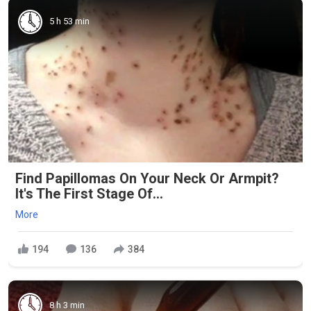
5 h 53 min
Find Papillomas On Your Neck Or Armpit?
It's The First Stage Of...
More
194
136
384
8 h 3 min