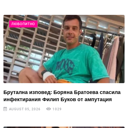
ЛЮБОПИТНО
Брутална изповед: Боряна Братоева спасила
инфектирания Филип Буков от ампутация
AUGUST 05, 2026
1029