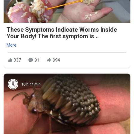
These Symptoms Indicate Worms Inside
Your Body! The first symptom is ..
More
337
91
394
10 h 44 min