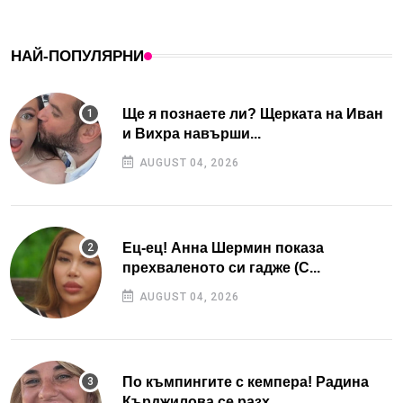
НАЙ-ПОПУЛЯРНИ
Ще я познаете ли? Щерката на Иван
и Вихра навърши...
AUGUST 04, 2026
Ец-ец! Анна Шермин показа
прехваленото си гадже (С...
AUGUST 04, 2026
По къмпингите с кемпера! Радина
Кърджилова се разх...