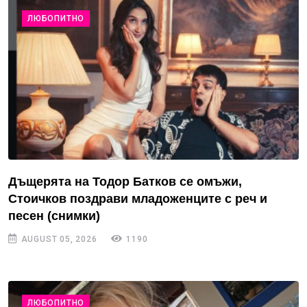
ЛЮБОПИТНО
Дъщерята на Тодор Батков се омъжи,
Стоичков поздрави младоженците с реч и
песен (снимки)
AUGUST 05, 2026
1190
ЛЮБОПИТНО