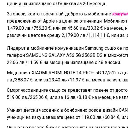
цени и на изплащане с 0% лихва за 20 месеца.
За онези, които търсят най-доброто в мобилните
комуни
предложения от Apple на цени за отличници. Мобилния
1,479.00 лв./756.20 €, или за 45.60 лв./23.32 € на месе
различни цветове срещу 2,179.00 лв./1,114.11 €, или за 
Лидерът в мобилните комуникации Samsung също се пр
телефон SAMSUNG GALAXY A56 5G 256GB DS в множество р
22.66 лв./11.59 € на месец на изплащане с 48 вноски.
Модерният XIAOMI REDMI NOTE 14 PRO+ 5G 12/512 в цвя
лв./388.07 €, или за 23.40 лв./11.97 € на месец на изпла
Смарт часовниците също се представят повече от дост
519.00 лв./265.36 €, или за 16 лв./8.18 € на месец на из
Умният детски часовник в бонбонено розов дизайн CAN
ученици на изкушаващата цена от 119.00 лв./60.84 €, или
Още едно розово бижу в категорията на смарт часовни