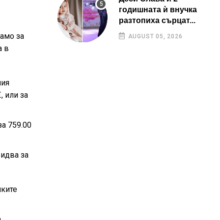
годишната ѝ внучка
разтопиха сърцат...
амо за
AUGUST 05, 2026
а в
ния
 или за
а 759.00
 идва за
лките
а