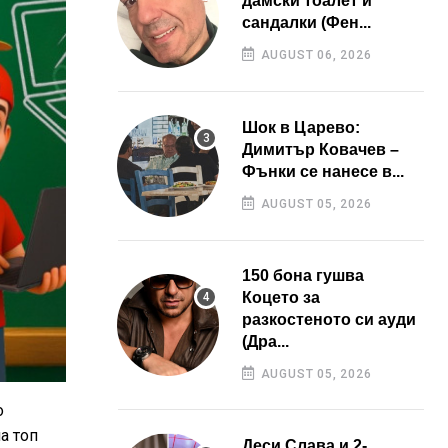
дамски тоалет и
сандалки (Фен...
AUGUST 06, 2026
Шок в Царево:
Димитър Ковачев –
Фънки се нанесе в...
AUGUST 05, 2026
150 бона гушва
Коцето за
разкостеното си ауди
(Дра...
AUGUST 05, 2026
о
а топ
Деси Слава и 2-