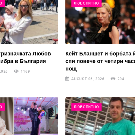
О
ЛЮБОПИТНО
Тризначката Любов
Кейт Бланшет и борбата 
рибра в България
спи повече от четири час
нощ
2026
1169
AUGUST 06, 2026
294
О
ЛЮБОПИТНО