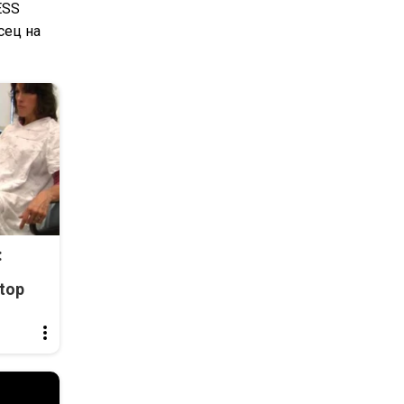
ESS
сец на
:
top