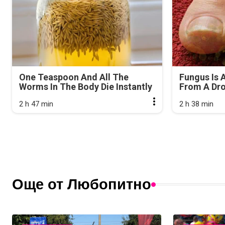
One Teaspoon And All The
Fungus Is A
Worms In The Body Die Instantly
From A Drop
2 h 47 min
2 h 38 min
Още от Любопитно