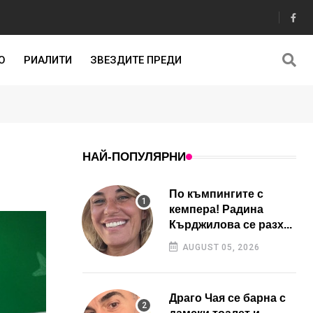
О
РИАЛИТИ
ЗВЕЗДИТЕ ПРЕДИ
НАЙ-ПОПУЛЯРНИ
По къмпингите с
кемпера! Радина
Кърджилова се разх...
AUGUST 05, 2026
Драго Чая се барна с