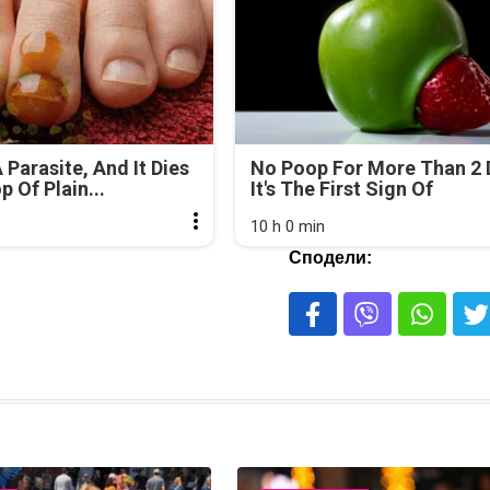
 Parasite, And It Dies
No Poop For More Than 2 
 Of Plain...
It's The First Sign Of
10 h 0 min
Сподели: