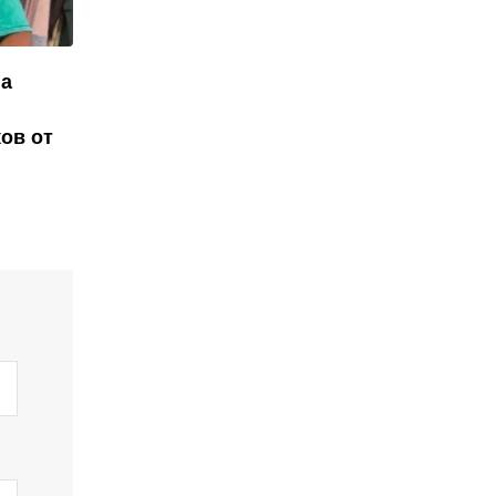
на
ов от