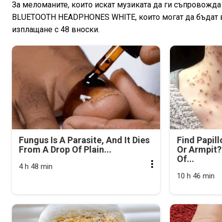
За меломаните, които искат музиката да ги съпровожд
BLUETOOTH HEADPHONES WHITE, които могат да бъдат ваши
изплащане с 48 вноски.
Fungus Is A Parasite, And It Dies
Find Papil
From A Drop Of Plain...
Or Armpit? 
Of...
4 h 48 min
10 h 46 min