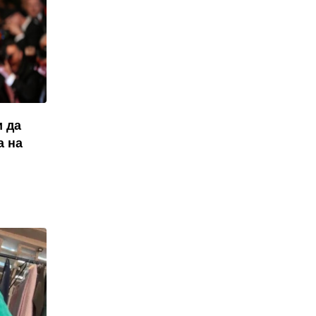
ѝ да
а на