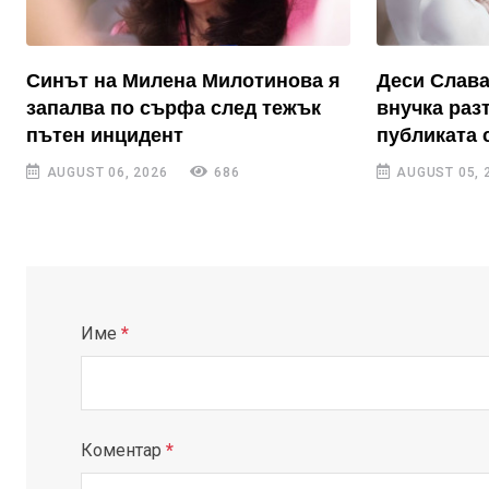
Синът на Милена Милотинова я
Деси Слава
запалва по сърфа след тежък
внучка раз
пътен инцидент
публиката 
AUGUST 06, 2026
686
AUGUST 05, 
Име
*
Коментар
*