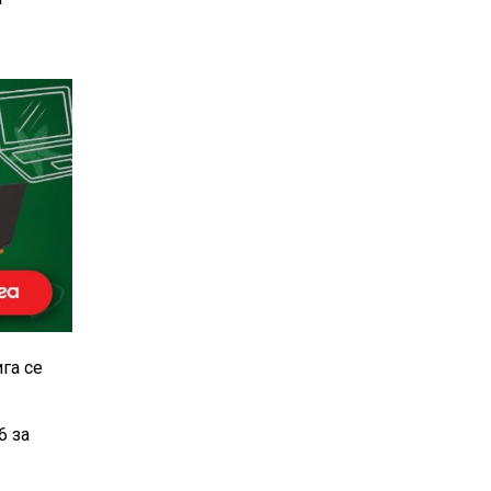
га се
6 за