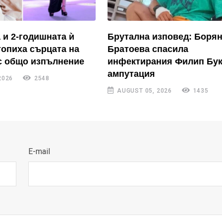
 и 2-годишната ѝ
Брутална изповед: Боря
топиха сърцата на
Братоева спасила
с общо изпълнение
инфектирания Филип Бук
ампутация
2026
2548
AUGUST 05, 2026
1435
E-mail