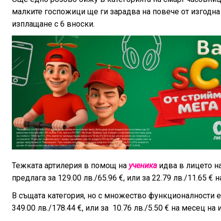
малките госпожици ще ги зарадва на повече от изгодна це
изплащане с 6 вноски.
Тежката артилерия в помощ на
ученика
идва в лицето на
предлага за 129.00 лв./65.96 €, или за 22.79 лв./11.65 €
В същата категория, но с множество функционалности
349.00 лв./178.44 €, или за 10.76 лв./5.50 € на месец на