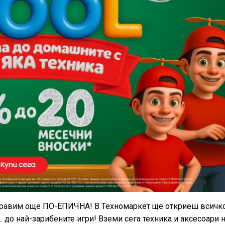
направим още ПО-ЕПИЧНА! В Техномаркет ще откриеш всичк
. до най-зарибените игри! Вземи сега техника и аксесоари н