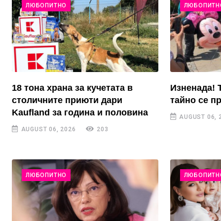
ЛЮБОПИТНО
ЛЮБОПИТН
18 тона храна за кучетата в
Изненада! 
столичните приюти дари
тайно се п
Kaufland за година и половина
AUGUST 06, 
AUGUST 06, 2026
203
ЛЮБОПИТНО
ЛЮБОПИТН