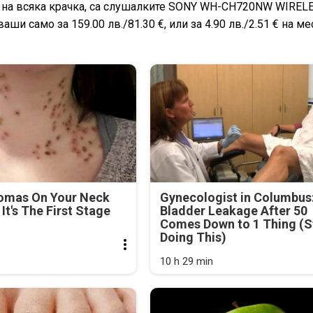
а на всяка крачка, са слушалките SONY WH-CH720NW WIREL
 само за 159.00 лв./81.30 €, или за 4.90 лв./2.51 € на ме
lomas On Your Neck
Gynecologist in Columbus
It's The First Stage
Bladder Leakage After 50
Comes Down to 1 Thing (S
Doing This)
10 h 29 min