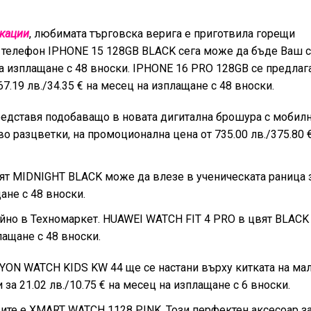
кации
, любимата търговска верига е приготвила горещи
т телефон IPHONE 15 128GB BLACK сега може да бъде Ваш с
ц на изплащане с 48 вноски. IPHONE 16 PRO 128GB се предлаг
67.19 лв./34.35 € на месец на изплащане с 48 вноски.
едставя подобаващо в новата дигитална брошура с мобил
азцветки, на промоционална цена от 735.00 лв./375.80 €,
т MIDNIGHT BLACK може да влезе в ученическата раница з
щане с 48 вноски.
ойно в Техномаркет. HUAWEI WATCH FIT 4 PRO в цвят BLACK
плащане с 48 вноски.
YON WATCH KIDS KW 44 ще се настани върху китката на ма
 за 21.02 лв./10.75 € на месец на изплащане с 6 вноски.
ците е XMART WATCH 1128 PINK. Този перфектен аксесоар з