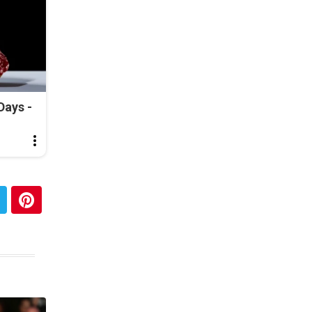
Days -