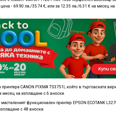
на - 69.90 лв./35.74 €, или за 12.35 лв./6.31 € на месец на
 принтера CANON PIXMA TS3751I, който в търговската вери
 на месец на изплащане с 6 вноски.
 е мастиленият функционален принтер EPSON ECOTANK L327
 изплащане с 48 вноски.