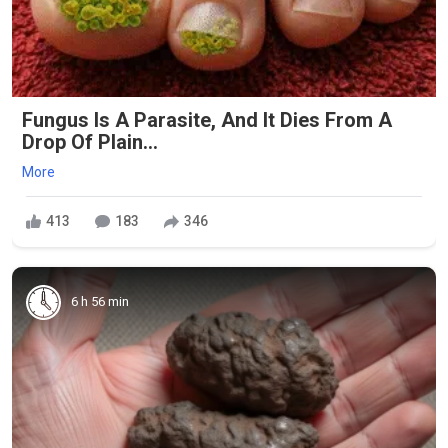
Fungus Is A Parasite, And It Dies From A
Drop Of Plain...
More
413
183
346
6 h 56 min