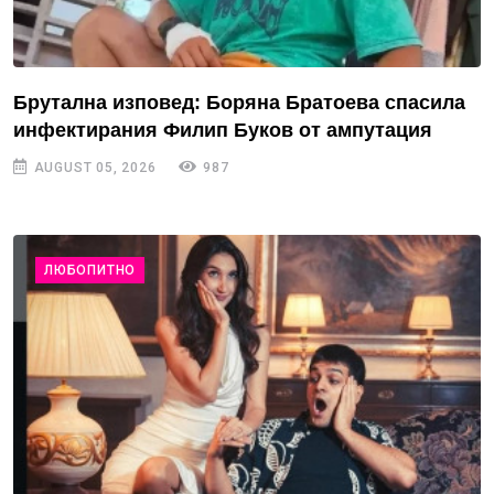
Брутална изповед: Боряна Братоева спасила
инфектирания Филип Буков от ампутация
AUGUST 05, 2026
987
ЛЮБОПИТНО