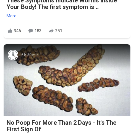
These Symptoms Indicate Worms Inside
Your Body! The first symptom is ..
More
346
183
251
5 h 39 min
No Poop For More Than 2 Days - It's The
First Sign Of