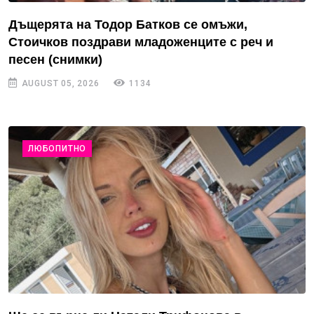
Дъщерята на Тодор Батков се омъжи,
Стоичков поздрави младоженците с реч и
песен (снимки)
AUGUST 05, 2026
1134
ЛЮБОПИТНО