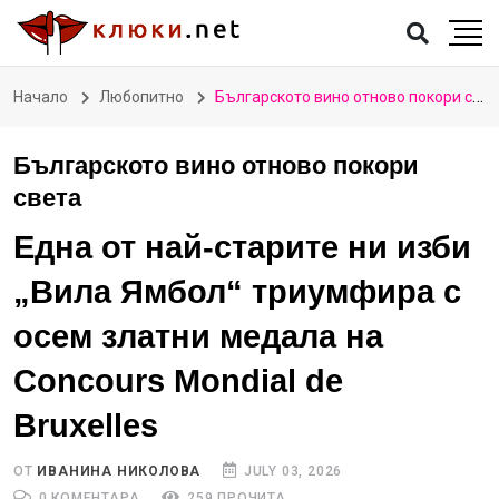
Начало
Любопитно
Българското вино отново покори света
Българското вино отново покори
света
Една от най-старите ни изби
„Вила Ямбол“ триумфира с
осем златни медала на
Concours Mondial de
Bruxelles
ОТ
ИВАНИНА НИКОЛОВА
JULY 03, 2026
0 КОМЕНТАРА
259 ПРОЧИТА