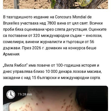
В тазгодишното издание на Concours Mondial de
Bruxelles участваха над 7800 вина от цял свят. Всички
проби бяха оценявани чрез сляпа дегустация. Оценките
са поставени от 320 международни съдии – енолози,
сомелиери, винени журналисти и търговци от 56
държави. През 2026 г. домакин на конкурса беше
Армения.
„Вила Ямбол“ има повече от 100-годишна история и
днес управлява близо 10 000 декара лозови масиви,
засадени с над 15 български и международни сорта.
7 h 28 min