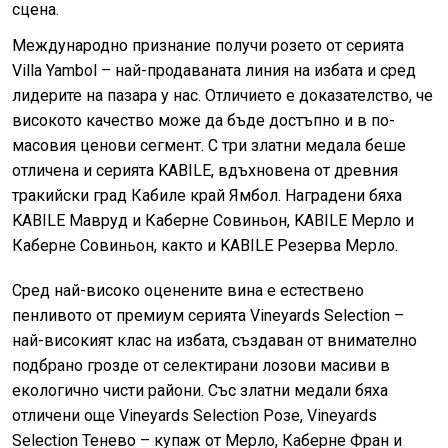
сцена.
Международно признание получи розето от серията
Villa Yambol – най-продаваната линия на избата и сред
лидерите на пазара у нас. Отличието е доказателство, че
високото качество може да бъде достъпно и в по-
масовия ценови сегмент. С три златни медала беше
отличена и серията KABILE, вдъхновена от древния
тракийски град Кабиле край Ямбол. Наградени бяха
KABILE Мавруд и Каберне Совиньон, KABILE Мерло и
Каберне Совиньон, както и KABILE Резерва Мерло.
Сред най-високо оценените вина е естествено
пенливото oт премиум серията Vineyards Selection –
най-високият клас на избата, създаван от внимателно
подбрано грозде от селектирани лозови масиви в
екологично чисти райони. Със златни медали бяха
отличени още Vineyards Selection Розе, Vineyards
Selection Тенево – купаж от Мерло, Каберне Фран и