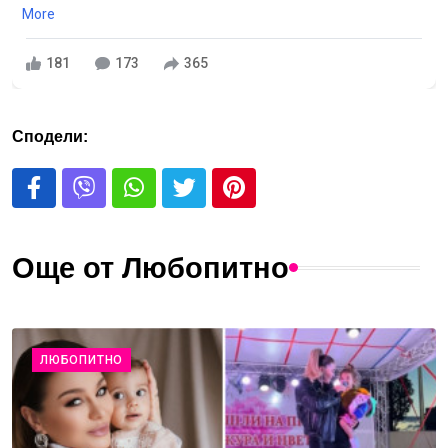
More
181
173
365
Сподели:
Още от Любопитно
ЛЮБОПИТНО