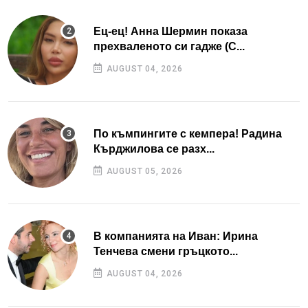
Ец-ец! Анна Шермин показа
прехваленото си гадже (С...
AUGUST 04, 2026
По къмпингите с кемпера! Радина
Кърджилова се разх...
AUGUST 05, 2026
В компанията на Иван: Ирина
Тенчева смени гръцкото...
AUGUST 04, 2026