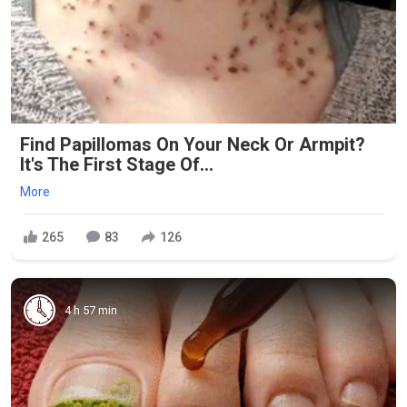
Find Papillomas On Your Neck Or Armpit?
It's The First Stage Of...
More
265
83
126
4 h 57 min