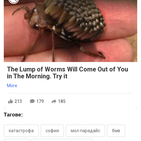
The Lump of Worms Will Come Out of You
in The Morning. Try it
More
213
179
185
Тагове:
катастрофа
софия
мол парадайс
бмв