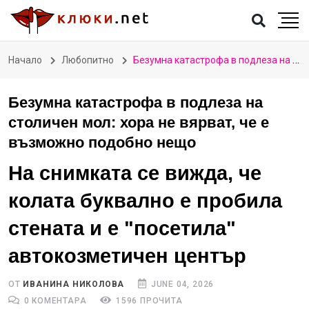
Начало
Любопитно
Безумна катастрофа в подлеза на столичен мол: хора не вярват, че е възможно подобно нещо
Безумна катастрофа в подлеза на
столичен мол: хора не вярват, че е
възможно подобно нещо
На снимката се вижда, че
колата буквално е пробила
стената и е "посетила"
автокозметичен център
ОТ
ИВАНИНА НИКОЛОВА
JUNE 04, 2026
0 КОМЕНТАРА
1596 ПРОЧИТА