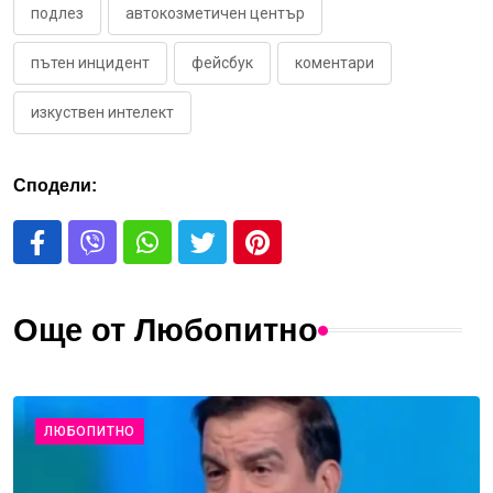
подлез
автокозметичен център
пътен инцидент
фейсбук
коментари
изкуствен интелект
Сподели:
Още от Любопитно
ЛЮБОПИТНО