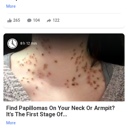
More
265
104
122
8 h 12 min
Find Papillomas On Your Neck Or Armpit?
It's The First Stage Of...
More