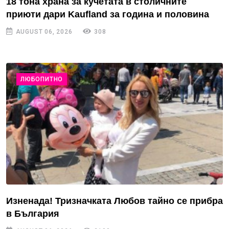
18 тона храна за кучетата в столичните
приюти дари Kaufland за година и половина
AUGUST 06, 2026
308
ЛЮБОПИТНО
Изненада! Тризначката Любов тайно се прибра
в България