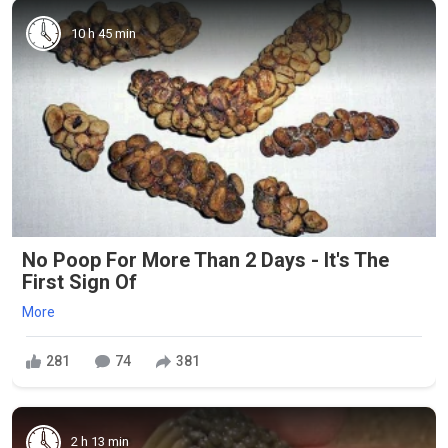
10 h 45 min
No Poop For More Than 2 Days - It's The
First Sign Of
More
281
74
381
2 h 13 min