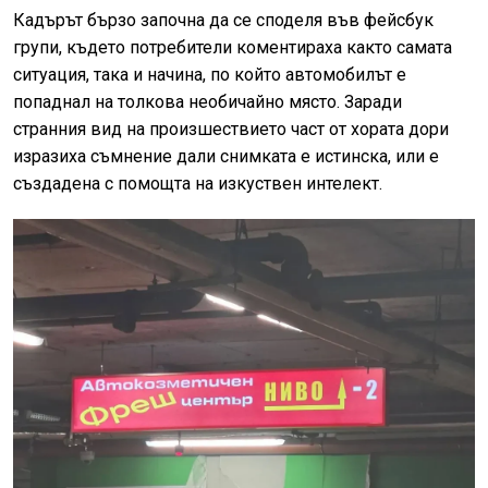
Кадърът бързо започна да се споделя във фейсбук
групи, където потребители коментираха както самата
ситуация, така и начина, по който автомобилът е
попаднал на толкова необичайно място. Заради
странния вид на произшествието част от хората дори
изразиха съмнение дали снимката е истинска, или е
създадена с помощта на изкуствен интелект.