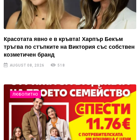
Красотата явно е в кръвта! Харпър Бекъм
тръгва по стъпките на Виктория със собствен
козметичен бранд
AUGUST 08, 2026
518
ЛЮБОПИТНО