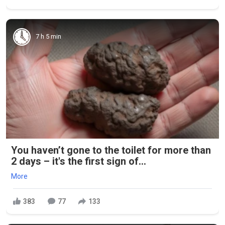
7 h 5 min
You haven’t gone to the toilet for more than
2 days – it's the first sign of...
More
383
77
133