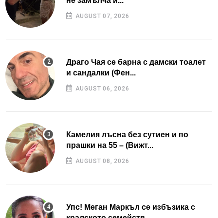
не замълча и...
AUGUST 07, 2026
Драго Чая се барна с дамски тоалет
и сандалки (Фен...
AUGUST 06, 2026
Камелия лъсна без сутиен и по
прашки на 55 – (Вижт...
AUGUST 08, 2026
Упс! Меган Маркъл се избъзика с
кралското семейств...