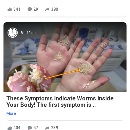
341
29
380
8 h 12 min
These Symptoms Indicate Worms Inside
Your Body! The first symptom is ..
More
404
57
239