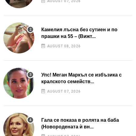
AUGUST 07, 2026
Камелия лъсна без сутиен и по
прашки на 55 – (Вижт...
AUGUST 08, 2026
Упс! Меган Маркъл се избъзика с
кралското семейств...
AUGUST 07, 2026
Гала се показа в ролята на баба
(Новородената ѝ вн...