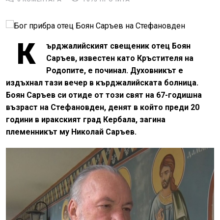
К
ърджалийският свещеник отец Боян
Саръев, известен като Кръстителя на
Родопите, е починал. Духовникът е
издъхнал тази вечер в кърджалийската болница.
Боян Саръев си отиде от този свят на 67-годишна
възраст на Стефановден, денят в който преди 20
години в иракският град Кербала, загина
племенникът му Николай Саръев.