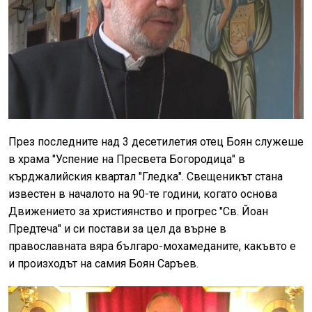
През последните над 3 десетилетия отец Боян служеше
в храма "Успение на Пресвета Богородица" в
кърджалийския квартал "Гледка". Свещеникът стана
известен в началото на 90-те години, когато основа
Движението за християнство и прогрес "Св. Йоан
Предтеча" и си постави за цел да върне в
православната вяра българо-мохамеданите, какъвто е
и произходът на самия Боян Саръев.