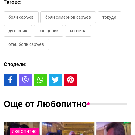
Тагове:
боян саръев
боян симеонов саръев
токуда
духовник
свещеник
кончина
отец боян саръев
Сподели:
Още от Любопитно
ЛЮБОПИТНО