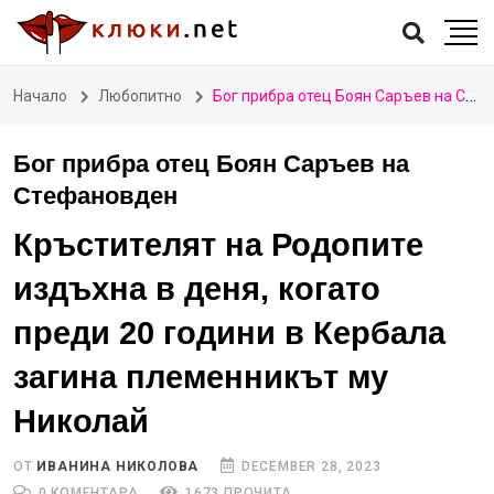
Начало
Любопитно
Бог прибра отец Боян Саръев на Стефановден
Бог прибра отец Боян Саръев на
Стефановден
Кръстителят на Родопите
издъхна в деня, когато
преди 20 години в Кербала
загина племенникът му
Николай
ОТ
ИВАНИНА НИКОЛОВА
DECEMBER 28, 2023
0 КОМЕНТАРА
1673 ПРОЧИТА