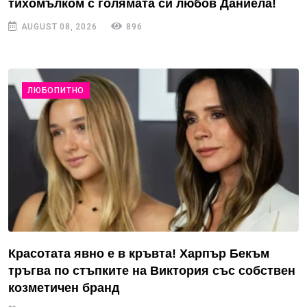
тихомълком с голямата си любов Даниела!
AUGUST 08, 2026
896
ЛЮБОПИТНО
Красотата явно е в кръвта! Харпър Бекъм
тръгва по стъпките на Виктория със собствен
козметичен бранд