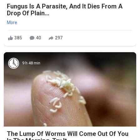
Fungus Is A Parasite, And It Dies From A
Drop Of Plain...
More
385
40
297
9 h 48 min
The Lump Of Worms Will Come Out Of You