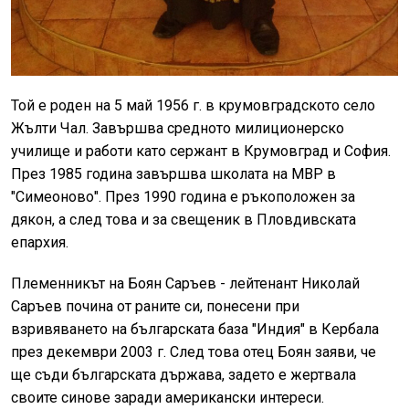
Той е роден на 5 май 1956 г. в крумовградското село
Жълти Чал. Завършва средното милиционерско
училище и работи като сержант в Крумовград и София.
През 1985 година завършва школата на МВР в
"Симеоново". През 1990 година е ръкоположен за
дякон, а след това и за свещеник в Пловдивската
епархия.
Племенникът на Боян Саръев - лейтенант Николай
Саръев почина от раните си, понесени при
взривяването на българската база "Индия" в Кербала
през декември 2003 г. След това отец Боян заяви, че
ще съди българската държава, задето е жертвала
своите синове заради американски интереси.