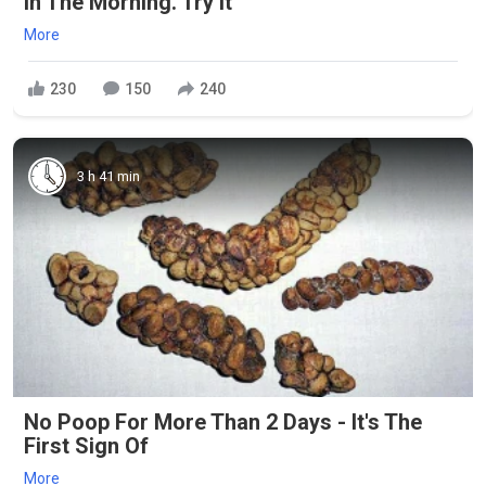
In The Morning. Try It
More
230
150
240
3 h 41 min
No Poop For More Than 2 Days - It's The
First Sign Of
More