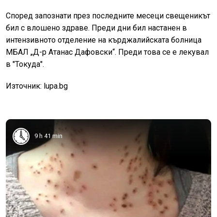
Според запознати през последните месеци свещеникът
бил с влошено здраве. Преди дни бил настанен в
интензивното отделение на кърджалийската болница
МБАЛ „Д-р Атанас Дафовски“. Преди това се е лекувал
в "Токуда".
Източник: lupa.bg
9 h 41 min