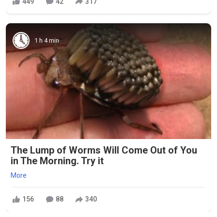
449
42
317
1 h 4 min
The Lump of Worms Will Come Out of You
in The Morning. Try it
More
156
88
340