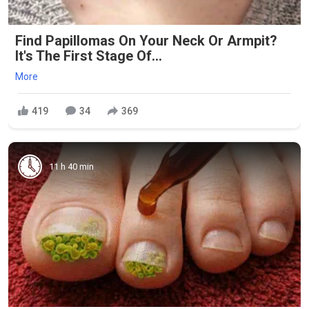
Find Papillomas On Your Neck Or Armpit?
It's The First Stage Of...
More
419
34
369
11 h 40 min