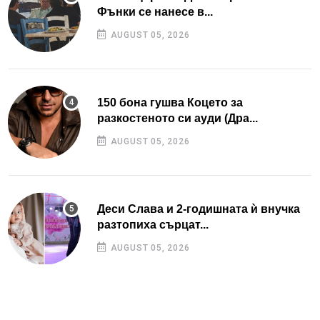
Фънки се нанесе в...
AUGUST 05, 2026
150 бона гушва Коцето за
разкостеното си ауди (Дра...
AUGUST 05, 2026
Деси Слава и 2-годишната ѝ внучка
разтопиха сърцат...
AUGUST 05, 2026