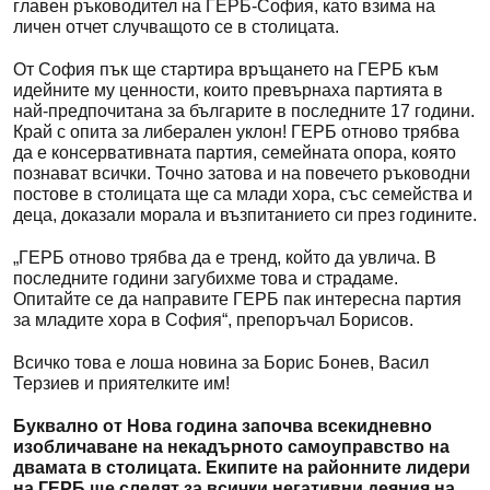
главен ръководител на ГЕРБ-София, като взима на
личен отчет случващото се в столицата.
От София пък ще стартира връщането на ГЕРБ към
идейните му ценности, които превърнаха партията в
най-предпочитана за българите в последните 17 години.
Край с опита за либерален уклон! ГЕРБ отново трябва
да е консервативната партия, семейната опора, която
познават всички. Точно затова и на повечето ръководни
постове в столицата ще са млади хора, със семейства и
деца, доказали морала и възпитанието си през годините.
„ГЕРБ отново трябва да е тренд, който да увлича. В
последните години загубихме това и страдаме.
Опитайте се да направите ГЕРБ пак интересна партия
за младите хора в София“, препоръчал Борисов.
Всичко това е лоша новина за Борис Бонев, Васил
Терзиев и приятелките им!
Буквално от Нова година започва всекидневно
изобличаване на некадърното самоуправство на
двамата в столицата. Екипите на районните лидери
на ГЕРБ ще следят за всички негативни деяния на