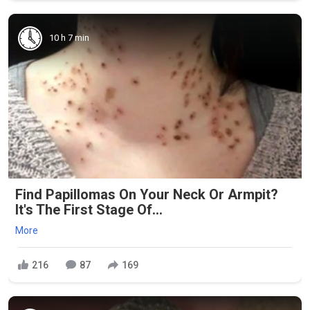
10 h 7 min
Find Papillomas On Your Neck Or Armpit?
It's The First Stage Of...
More
216
87
169