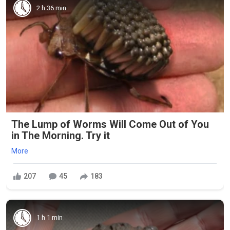
2 h 36 min
The Lump of Worms Will Come Out of You
in The Morning. Try it
More
207
45
183
1 h 1 min