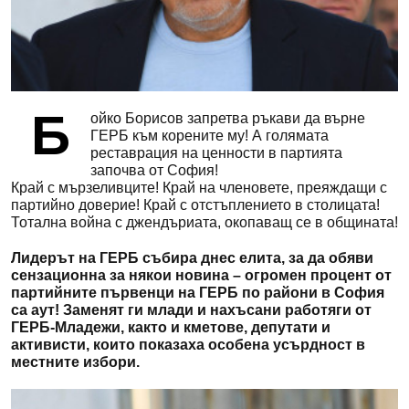
Б
ойко Борисов запретва ръкави да върне
ГЕРБ към корените му! А голямата
реставрация на ценности в партията
започва от София!
Край с мързеливците! Край на членовете, преяждащи с
партийно доверие! Край с отстъплението в столицата!
Тотална война с джендъриата, окопаващ се в общината!
Лидерът на ГЕРБ събира днес елита, за да обяви
сензационна за някои новина – огромен процент от
партийните първенци на ГЕРБ по райони в София
са аут! Заменят ги млади и нахъсани работяги от
ГЕРБ-Младежи, както и кметове, депутати и
активисти, които показаха особена усърдност в
местните избори.