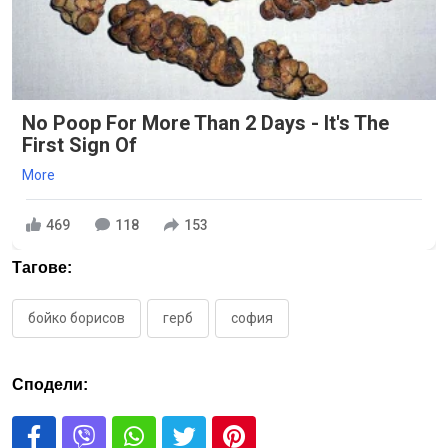
No Poop For More Than 2 Days - It's The
First Sign Of
More
469
118
153
Тагове:
бойко борисов
герб
софия
Сподели: