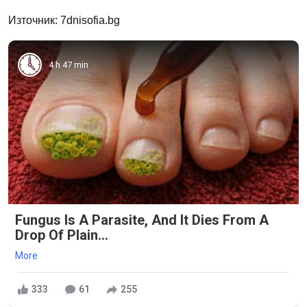
Източник: 7dnisofia.bg
4 h 47 min
Fungus Is A Parasite, And It Dies From A
Drop Of Plain...
More
333
61
255