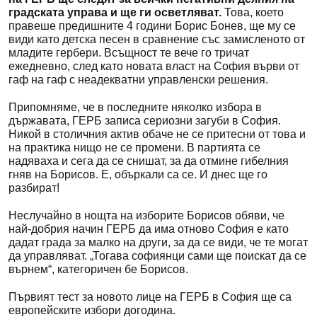
градската управа и ще ги осветляват.
Това, което
правеше предишните 4 години Борис Бонев, ще му се
види като детска песен в сравнение със замисленото от
младите гербери. Всъщност те вече го тричат
ежедневно, след като новата власт на София върви от
гаф на гаф с неадекватни управленски решения.
Припомняме, че в последните няколко избора в
държавата, ГЕРБ записа сериозни загуби в София.
Никой в столичния актив обаче не се притесни от това и
на практика нищо не се промени. В партията се
надяваха и сега да се снишат, за да отмине гибелния
гняв на Борисов. Е, объркали са се. И днес ще го
разбират!
Неслучайно в нощта на изборите Борисов обяви, че
най-добрия начин ГЕРБ да има отново София е като
дадат града за малко на други, за да се види, че те могат
да управляват. „Тогава софиянци сами ще поискат да се
върнем“, категоричен бе Борисов.
Първият тест за новото лице на ГЕРБ в София ще са
европейските избори догодина.