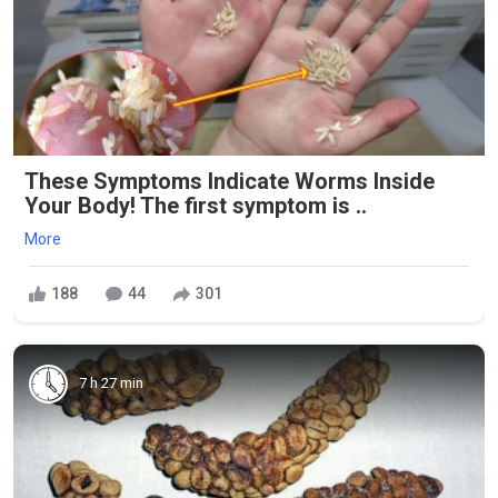
These Symptoms Indicate Worms Inside
Your Body! The first symptom is ..
More
188
44
301
7 h 27 min