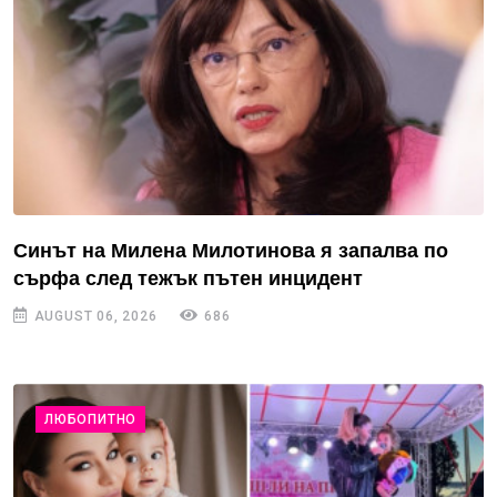
Синът на Милена Милотинова я запалва по
сърфа след тежък пътен инцидент
AUGUST 06, 2026
686
ЛЮБОПИТНО