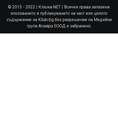
© 2013 - 2022 | Клюки.NET | Всички права запазени.
зползването и публикуването на част или цялото
съдържание на Kliuki.bg без разрешение на Медийна
група Асмара ЕООД е забранено.