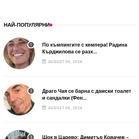
НАЙ-ПОПУЛЯРНИ
По къмпингите с кемпера! Радина
Кърджилова се разх...
AUGUST 05, 2026
Драго Чая се барна с дамски тоалет
и сандалки (Фен...
AUGUST 06, 2026
Шок в Царево: Димитър Ковачев –