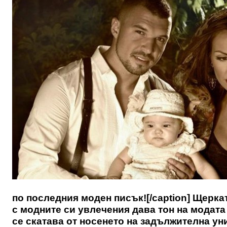
по последния моден писък![/caption] Щеркат
с модните си увлечения дава тон на модата
се скатава от носенето на задължителна у