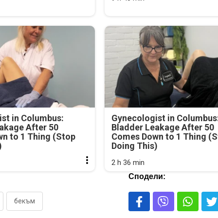
st in Columbus:
Gynecologist in Columbus
akage After 50
Bladder Leakage After 50
n to 1 Thing (Stop
Comes Down to 1 Thing (S
)
Doing This)
2 h 36 min
Сподели:
бекъм