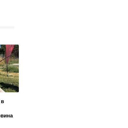
 в
овина