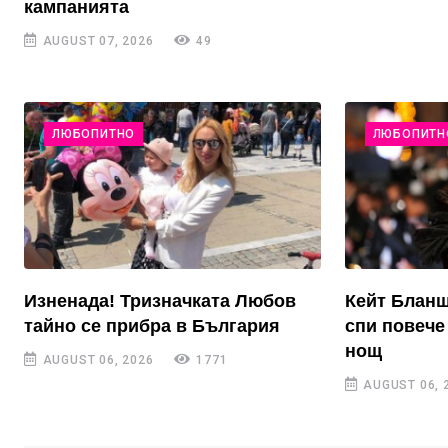
кампанията
AUGUST 07, 2026
49
ЛЮБОПИТНО
ЛЮБОПИТН
Изненада! Тризначката Любов
Кейт Бланш
тайно се прибра в България
спи повече 
нощ
AUGUST 06, 2026
1771
AUGUST 06, 