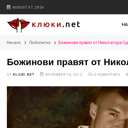
AUGUST 07, 2026
НА
Начало
Любопитно
Божинови правят от Никол втора Сур
Божинови правят от Никол
ОТ
KLIUKI.NET
NOVEMBER 10, 2012
0 КОМЕНТАРА