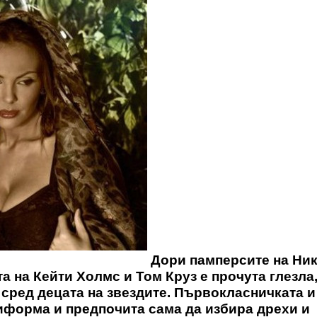
Дори памперсите на Ник
а на Кейти Холмс и Том Круз е прочута глезла,
 сред децата на звездите. Първокласничката и
ниформа и предпочита сама да избира дрехи и