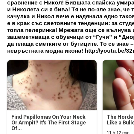
сравнение с Никол! Бившата спайска умира
и Николета си я бива! Тя не по-зле знае, че
качулка и Никол вече е надянала едно таков
е в крак със световните тенденции: за сту
топла пелеринка! Мрежата още се вълнува и
зашеметяваща с обувчици от “Гучи” и “Диор
да плаща сметките от бутиците. То се знае
невръстната модна икона! http://youtu.be/
Find Papillomas On Your Neck
The Horde 
Or Armpit? It's The First Stage
Like a Bull
Of...
11 h 12 min