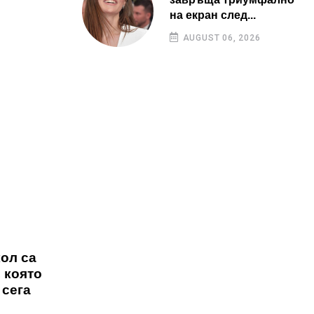
на екран след...
AUGUST 06, 2026
ол са
 която
 сега