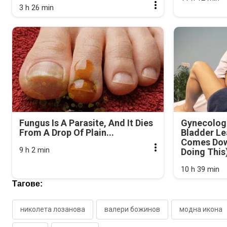
3 h 26 min
Fungus Is A Parasite, And It Dies
Gynecologi
From A Drop Of Plain...
Bladder Le
Comes Dow
9 h 2 min
Doing This
10 h 39 min
Тагове:
николета лозанова
валери божинов
модна икона