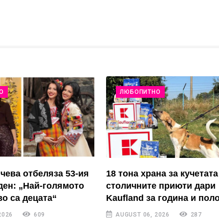
О
ЛЮБОПИТНО
чева отбеляза 53-ия
18 тона храна за кучетата
ден: „Най-голямото
столичните приюти дари
во са децата“
Kaufland за година и пол
2026
609
AUGUST 06, 2026
287