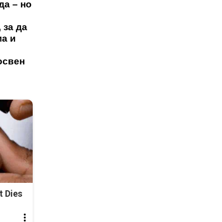
да – но
 за да
ма и
освен
t Dies