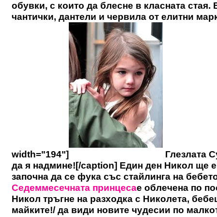
обувки, с които да блесне в класната стая.
чантички, дантели и червила от елитни марки
width="194"]
Глезлата С
да я надмине![/caption] Един ден Никол ще 
започна да се фука със стайлинга на бебето
Седеммесечната принцеса
е облечена по по
Никол тръгне на разходка с Николета, бебе
майките!/ да види новите чудесии по малко