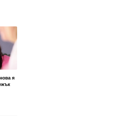
нова я
ежък