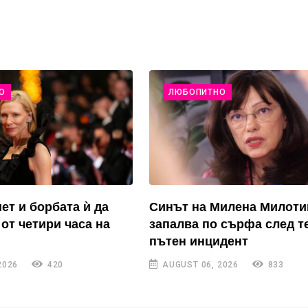
О
ЛЮБОПИТНО
ет и борбата ѝ да
Синът на Милена Милоти
от четири часа на
запалва по сърфа след т
пътен инцидент
2026
420
AUGUST 06, 2026
833