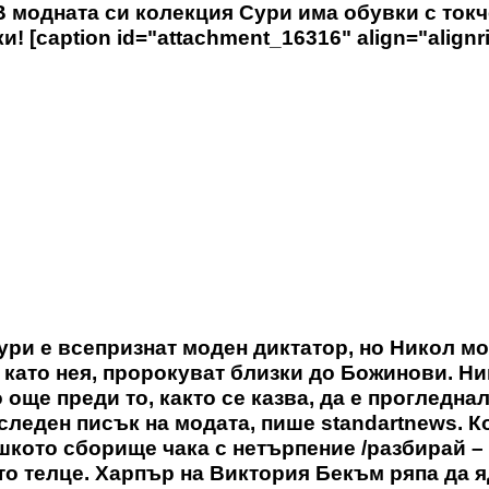
 В модната си колекция Сури има обувки с токч
! [caption id="attachment_16316" align="alignr
ури е всепризнат моден диктатор, но Никол мо
е като нея, пророкуват близки до Божинови. Н
 още преди то, както се казва, да е прогледнал
следен писък на модата, пише standartnews. К
шкото сборище чака с нетърпение /разбирай –
то телце. Харпър на Виктория Бекъм ряпа да я