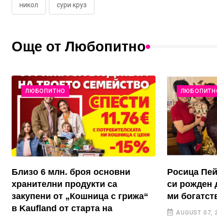
никол
сури круз
Още от Любопитно
ЛЮБОПИТНО
ЛЮБОПИТН
Близо 6 млн. броя основни
Росица Пей
хранителни продукти са
си рожден 
закупени от „Кошница с грижа“
ми богатст
в Kaufland от старта на
AUGUST 07, 