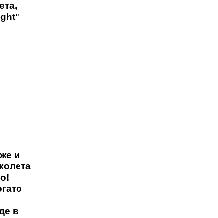
ета,
ight"
же и
иколета
о!
огато
де в