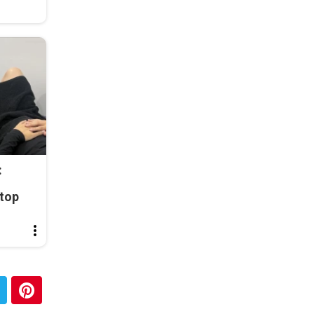
:
top