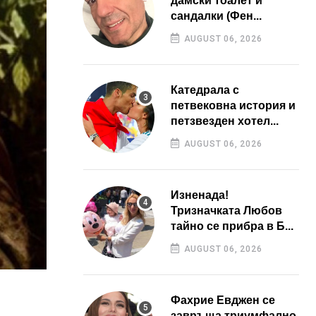
дамски тоалет и
сандалки (Фен...
AUGUST 06, 2026
Катедрала с
петвековна история и
петзвезден хотел...
AUGUST 06, 2026
Изненада!
Тризначката Любов
тайно се прибра в Б...
AUGUST 06, 2026
Фахрие Евджен се
завръща триумфално