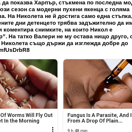
 да показва Харпър, стъкмена по последна мо
 този сезон са модерни пухени якенца с голяма
а. На Николета не й достига само една стъпка,
дените дни детенцето трябва задъжително да и
 коментира снимките, на които Никол е
”. На татко Валери не му остава нищо друго, 
 – Николета също държи да изглежда добре до
32mfUsDrbR8
Of Worms Will Fly Out
Fungus Is A Parasite, And I
et In the Morning
From A Drop Of Plain...
9 h 48 min