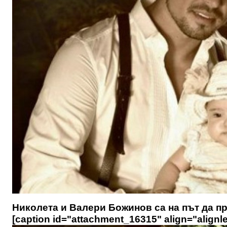
Николета и Валери Божинов са на път да пр
[caption id="attachment_16315" align="alignle