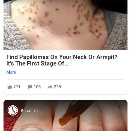
Find Papillomas On Your Neck Or Armpit?
It's The First Stage Of...
More
271
105
228
9 h 23 min