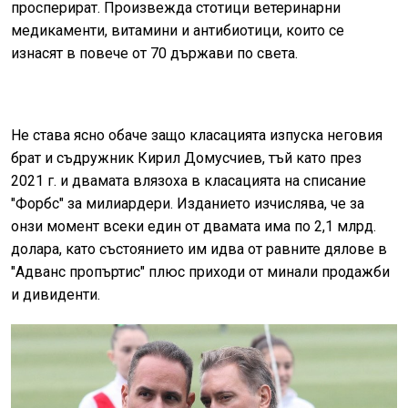
просперират. Произвежда стотици ветеринарни
медикаменти, витамини и антибиотици, които се
изнасят в повече от 70 държави по света.
Не става ясно обаче защо класацията изпуска неговия
брат и съдружник Кирил Домусчиев, тъй като през
2021 г. и двамата влязоха в класацията на списание
"Форбс" за милиардери. Изданието изчислява, че за
онзи момент всеки един от двамата има по 2,1 млрд.
долара, като състоянието им идва от равните дялове в
"Адванс пропъртис" плюс приходи от минали продажби
и дивиденти.