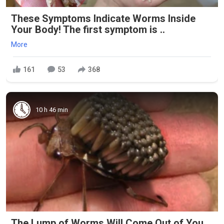
These Symptoms Indicate Worms Inside
Your Body! The first symptom is ..
More
161
53
368
10 h 46 min
The Lump of Worms Will Come Out of You