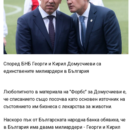
Според БНБ Георги и Кирил Домусчиеви са
единствените милиардери в България
Любопитното в материала на "Форбс" за Домусчиеви е,
че списанието също посочва като основен източник на
състоянието им бизнеса с лекарства за животни.
Наскоро пък от Българската народна банка обявиха, че
в България има двама милиардери - Георги и Кирил