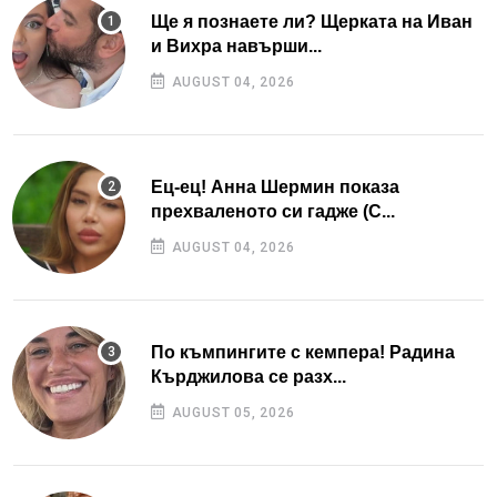
Ще я познаете ли? Щерката на Иван
и Вихра навърши...
AUGUST 04, 2026
Ец-ец! Анна Шермин показа
прехваленото си гадже (С...
AUGUST 04, 2026
По къмпингите с кемпера! Радина
Кърджилова се разх...
AUGUST 05, 2026