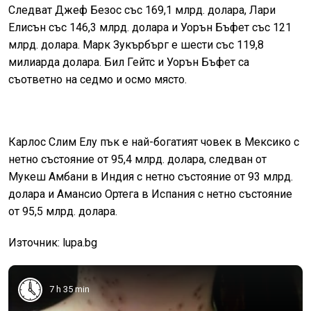
Следват Джеф Безос със 169,1 млрд. долара, Лари
Елисън със 146,3 млрд. долара и Уорън Бъфет със 121
млрд. долара. Марк Зукърбърг е шести със 119,8
милиарда долара. Бил Гейтс и Уорън Бъфет са
съответно на седмо и осмо място.
Карлос Слим Елу пък е най-богатият човек в Мексико с
нетно състояние от 95,4 млрд. долара, следван от
Мукеш Амбани в Индия с нетно състояние от 93 млрд.
долара и Амансио Ортега в Испания с нетно състояние
от 95,5 млрд. долара.
Източник: lupa.bg
7 h 35 min