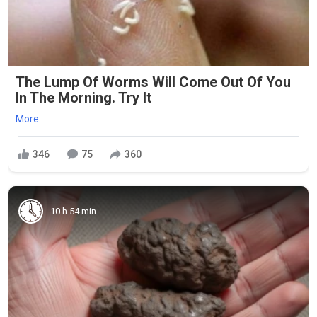
The Lump Of Worms Will Come Out Of You
In The Morning. Try It
More
346
75
360
10 h 54 min