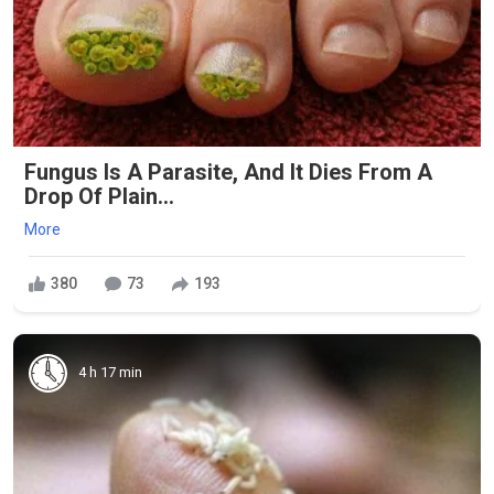
Fungus Is A Parasite, And It Dies From A
Drop Of Plain...
More
380
73
193
4 h 17 min