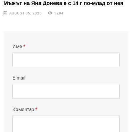
Мъжът на Яна Донева е с 14 г по-млад от нея
AUGUST 05, 2026
1204
Име
*
E-mail
Коментар
*