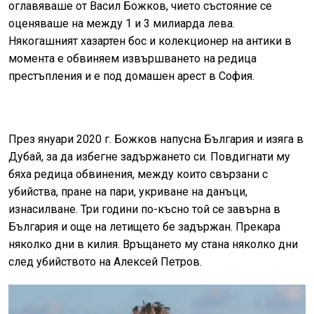
оглавяваше от Васил Божков, чието състояние се
оценяваше на между 1 и 3 милиарда лева.
Някогашният хазартен бос и колекционер на антики в
момента е обвиняем извършването на редица
престъпления и е под домашен арест в София.
През януари 2020 г. Божков напусна България и изяга в
Дубай, за да избегне задържането си. Повдигнати му
бяха редица обвинения, между които свързани с
убийства, пране на пари, укриване на данъци,
изнасилване. Три години по-късно той се завърна в
България и още на летището бе задържан. Прекара
няколко дни в килия. Връщането му стана няколко дни
след убийството на Алексей Петров.