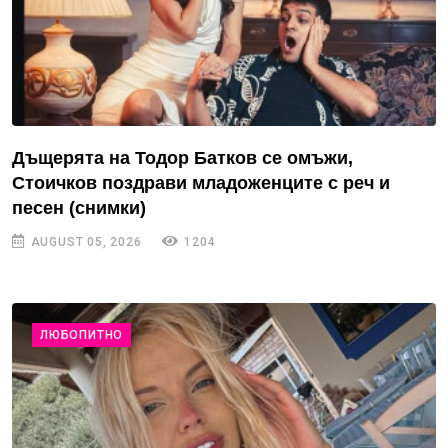
Дъщерята на Тодор Батков се омъжи,
Стоичков поздрави младоженците с реч и
песен (снимки)
AUGUST 05, 2026
1204
ЛЮБОПИТНО