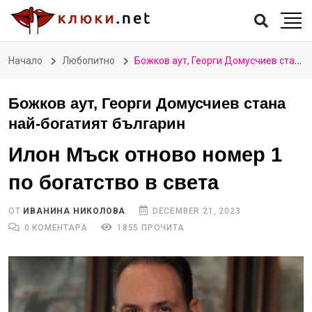
Начало
Любопитно
Божков аут, Георги Домусчиев стана най-богатият българин
Божков аут, Георги Домусчиев стана
най-богатият българин
Илон Мъск отново номер 1
по богатство в света
ОТ
ИВАНИНА НИКОЛОВА
DECEMBER 21, 2023
0 КОМЕНТАРА
1855 ПРОЧИТА