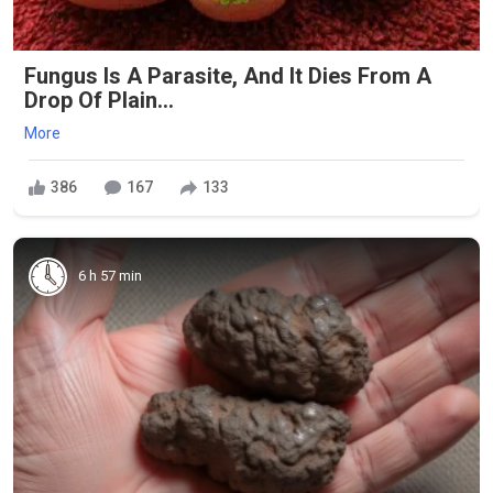
Fungus Is A Parasite, And It Dies From A
Drop Of Plain...
More
386
167
133
6 h 57 min