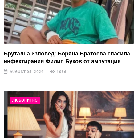
Брутална изповед: Боряна Братоева спасила
инфектирания Филип Буков от ампутация
AUGUST 05, 2026
1036
ЛЮБОПИТНО