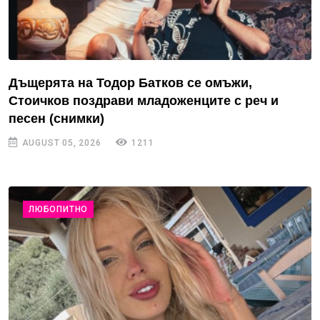
Дъщерята на Тодор Батков се омъжи,
Стоичков поздрави младоженците с реч и
песен (снимки)
AUGUST 05, 2026
1211
ЛЮБОПИТНО