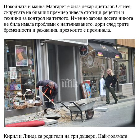
Покойната ѝ майка Маргарет е била лекар диетолог. От нея
съпругата на бившия премиер знаела стотици рецепти и
техники за контрол на теглото. Именно затова досега никога
не била имала проблеми с напълняването, дори след трите
бременности и раждания, през които е преминала.
Кирил и Линда са родители на три дъщери. Най-голямата