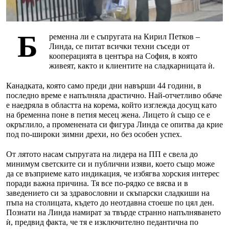
Б
ременна ли е съпругата на Кирил Петков –
Линда, се питат всички техни съседи от
кооперацията в центъра на София, в която
живеят, както и клиентите на сладкарницата ѝ.
Канадката, която само преди дни навърши 44 години, в
последно време е напълняла драстично. Най-отчетливо обаче
е наедряла в областта на корема, който изглежда досущ като
на бременна поне в петия месец жена. Лицето ѝ също се е
окръглило, а променената си фигура Линда се опитва да крие
под по-широки зимни дрехи, но без особен успех.
От лятото насам съпругата на лидера на ПП е свела до
минимум светските си и публични изяви, което също може
да се възприеме като индикация, че избягва хорския интерес
поради важна причина. Тя все по-рядко се вясва и в
заведението си за здравословни и скъпарски сладкиши на
пъпа на столицата, където до неотдавна стоеше по цял ден.
Познати на Линда намират за твърде странно напълняването
ѝ, предвид факта, че тя е изключително педантична по