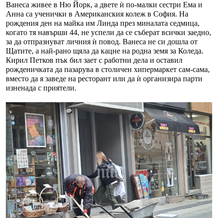
Ванеса живее в Ню Йорк, а двете ѝ по-малки сестри Ема и
Анна са ученички в Американския колеж в София. На
рождения ден на майка им Линда през миналата седмица,
когато тя навърши 44, не успели да се съберат всички заедно,
за да отпразнуват личния ѝ повод. Ванеса не си дошла от
Щатите, а най-рано щяла да кацне на родна земя за Коледа.
Кирил Петков пък бил зает с работни дела и оставил
рожденичката да пазарува в столичен хипермаркет сам-сама,
вместо да я заведе на ресторант или да ѝ организира парти
изненада с приятели.