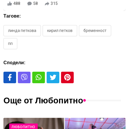
488
58
315
Тагове:
линда петкова
кирил петков
бременност
пп
Сподели:
Още от Любопитно
ЛЮБОПИТНО