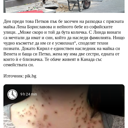
Ден преди това Петков пък бе засечен на разходка с прясната
майка Лена Бориславова и нейното бебе из софийските
улици. „Може скоро и той да бута количка. С Линда винаги
са мечтали да имат и син, който да наследи фамилията. Нищо
чудно късметът да им се е усмихнал“, споделят техни
познати. Докато Кирил е единствен наследник на майка си
Венета и баща си Петко, жена му има две сестри, едната от
които ѝ е близначка. Те обаче живеят в Канада със
семействата си.
Източник: pik.bg
9 h 24 min