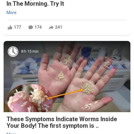
In The Morning. Try It
More
177
174
241
8 h 15 min
These Symptoms Indicate Worms Inside
Your Body! The first symptom is ..