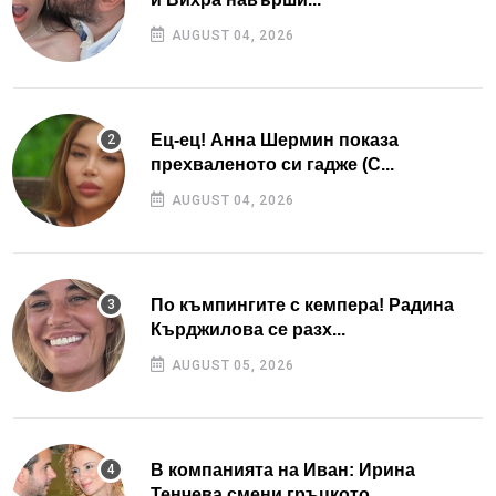
AUGUST 04, 2026
Ец-ец! Анна Шермин показа
прехваленото си гадже (С...
AUGUST 04, 2026
По къмпингите с кемпера! Радина
Кърджилова се разх...
AUGUST 05, 2026
В компанията на Иван: Ирина
Тенчева смени гръцкото...