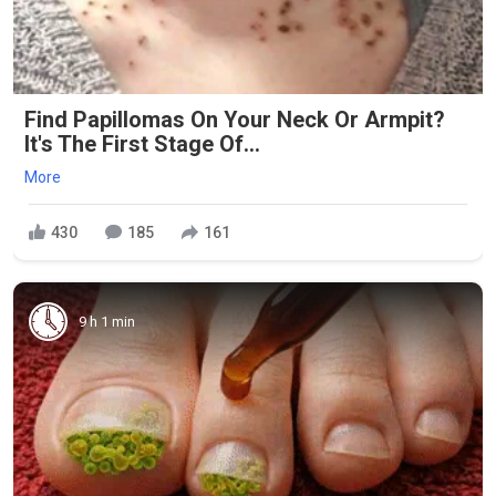
Find Papillomas On Your Neck Or Armpit?
It's The First Stage Of...
More
430
185
161
9 h 1 min