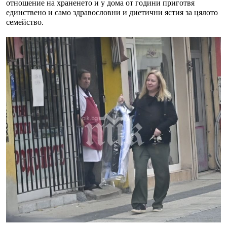
отношение на храненето и у дома от години приготвя
единствено и само здравословни и диетични ястия за цялото
семейство.