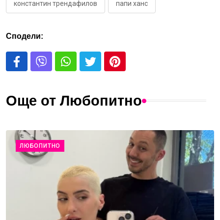
константин трендафилов
папи ханс
Сподели:
Още от Любопитно
ЛЮБОПИТНО