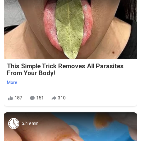
This Simple Trick Removes All Parasites
From Your Body!
More
187
151
310
2 h 9 min