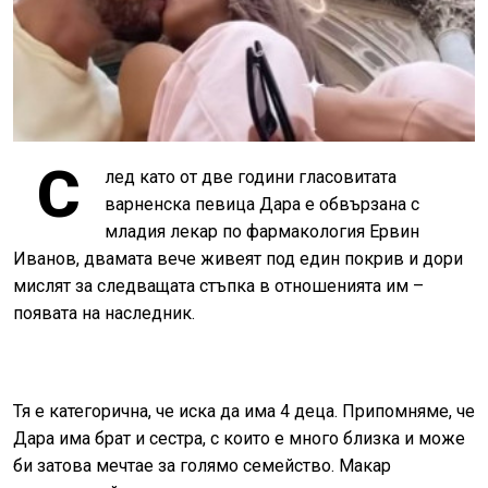
С
лед като от две години гласовитата
варненска певица Дара е обвързана с
младия лекар по фармакология Ервин
Иванов, двамата вече живеят под един покрив и дори
мислят за следващата стъпка в отношенията им –
появата на наследник.
Тя е категорична, че иска да има 4 деца. Припомняме, че
Дара има брат и сестра, с които е много близка и може
би затова мечтае за голямо семейство. Макар