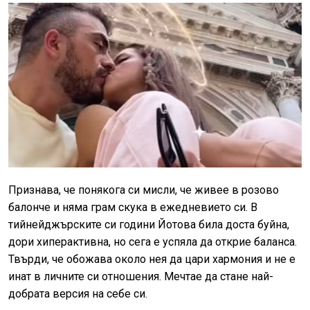
Признава, че понякога си мисли, че живее в розово
балонче и няма грам скука в ежедневието си. В
тийнейджърските си години Йотова била доста буйна,
дори хиперактивна, но сега е успяла да открие баланса.
Твърди, че обожава около нея да цари хармония и не е
инат в личните си отношения. Мечтае да стане най-
добрата версия на себе си.