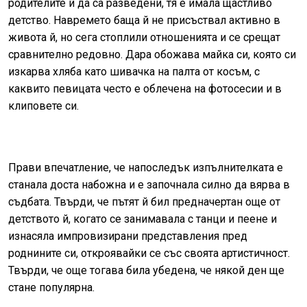
родителите й да са разведени, тя е имала щастливо
детство. Навремето баща й не присъствал активно в
живота й, но сега стоплили отношенията и се срещат
сравнително редовно. Дара обожава майка си, която си
изкарва хляба като шивачка на палта от косъм, с
каквито певицата често е облечена на фотосесии и в
клиповете си.
Прави впечатление, че напоследък изпълнителката е
станала доста набожна и е започнала силно да вярва в
съдбата. Твърди, че пътят й бил предначертан още от
детството й, когато се занимавала с танци и пеене и
изнасяла импровизирани представления пред
роднините си, откроявайки се със своята артистичност.
Твърди, че още тогава била убедена, че някой ден ще
стане популярна.