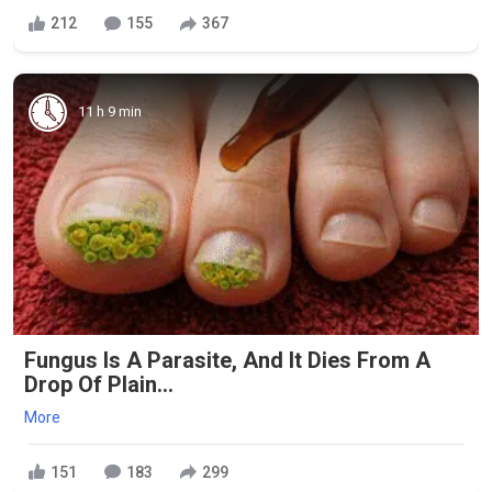
212
155
367
11 h 9 min
Fungus Is A Parasite, And It Dies From A
Drop Of Plain...
More
151
183
299