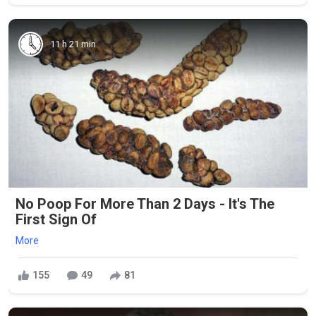
11 h 21 min
No Poop For More Than 2 Days - It's The
First Sign Of
More
155
49
81