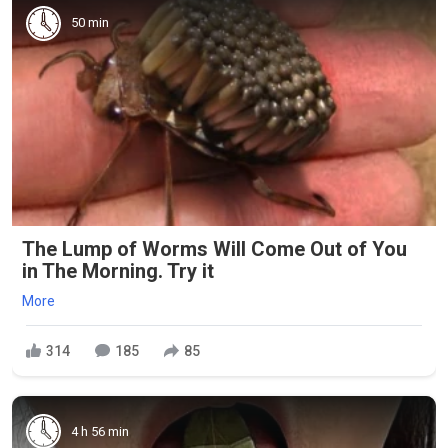
50 min
The Lump of Worms Will Come Out of You
in The Morning. Try it
More
314
185
85
4 h 56 min