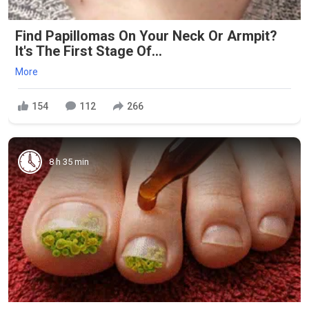
Find Papillomas On Your Neck Or Armpit?
It's The First Stage Of...
More
154
112
266
8 h 35 min