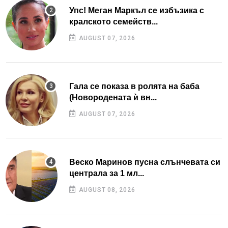
Упс! Меган Маркъл се избъзика с
кралското семейств...
AUGUST 07, 2026
Гала се показа в ролята на баба
(Новородената ѝ вн...
AUGUST 07, 2026
Веско Маринов пусна слънчевата си
централа за 1 мл...
AUGUST 08, 2026