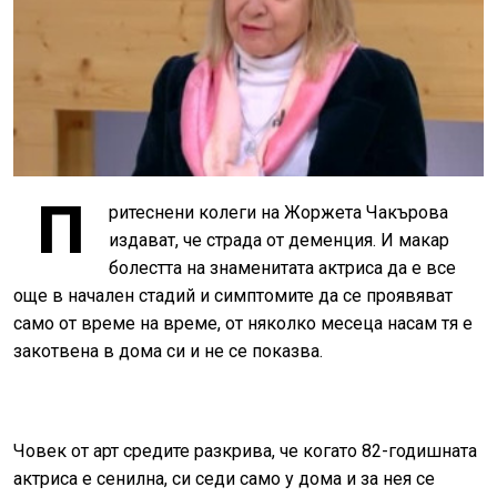
П
ритеснени колеги на Жоржета Чакърова
издават, че страда от деменция. И макар
болестта на знаменитата актриса да е все
още в начален стадий и симптомите да се проявяват
само от време на време, от няколко месеца насам тя е
закотвена в дома си и не се показва.
Човек от арт средите разкрива, че когато 82-годишната
актриса е сенилна, си седи само у дома и за нея се