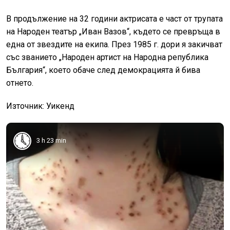
В продължение на 32 години актрисата е част от трупата
на Народен театър „Иван Вазов“, където се превръща в
една от звездите на екипа. През 1985 г. дори я закичват
със званието „Народен артист на Народна република
България“, което обаче след демокрацията й бива
отнето.
Източник: Уикенд
3 h 23 min