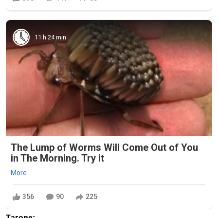
11 h 24 min
The Lump of Worms Will Come Out of You
in The Morning. Try it
More
356
90
225
Тагове: