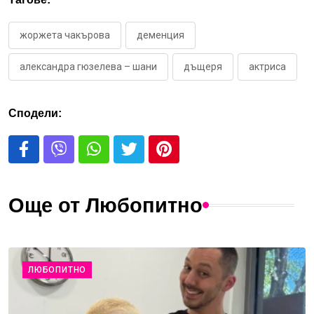
жоржета чакърова
деменция
александра гюзелева – шани
дъщеря
актриса
Сподели:
Още от Любопитно
ЛЮБОПИТНО