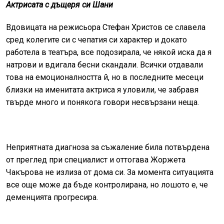
Актрисата с дъщеря си Шани
Вдовицата на режисьора Стефан Христов се славела
сред колегите си с чепатия си характер и докато
работела в театъра, все подозирала, че някой иска да я
натрови и вдигала бесни скандали. Всички отдавали
това на емоционалността й, но в последните месеци
близки на именитата актриса я уловили, че забравя
твърде много и понякога говори несвързани неща.
Неприятната диагноза за съжаление била потвърдена
от преглед при специалист и оттогава Жоржета
Чакърова не излиза от дома си. За момента ситуацията
все още може да бъде контролирана, но лошото е, че
деменцията прогресира.