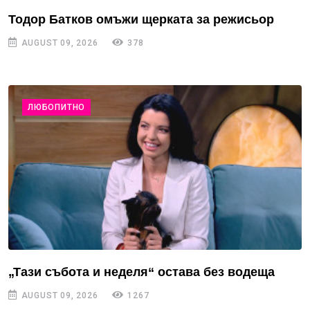
Тодор Батков омъжи щерката за режисьор
AUGUST 09, 2026
378
ЛЮБОПИТНО
„Тази събота и неделя“ остава без водеща
AUGUST 09, 2026
1267