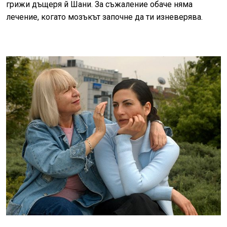
грижи дъщеря й Шани. За съжаление обаче няма
лечение, когато мозъкът започне да ти изневерява.