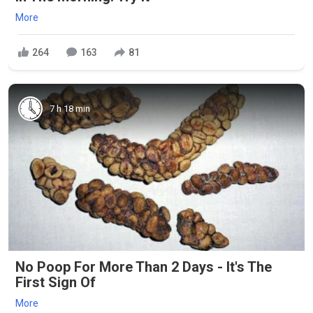
More
264
163
81
7 h 18 min
No Poop For More Than 2 Days - It's The
First Sign Of
More