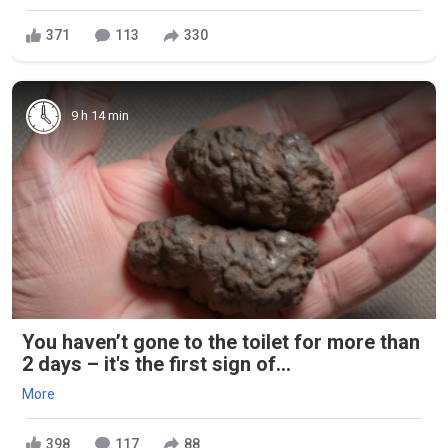
371
113
330
9 h 14 min
You haven’t gone to the toilet for more than
2 days – it's the first sign of...
More
398
117
88