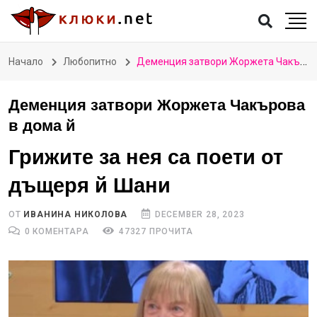
Начало
Любопитно
Деменция затвори Жоржета Чакърова в дома й
Деменция затвори Жоржета Чакърова
в дома й
Грижите за нея са поети от
дъщеря й Шани
ОТ
ИВАНИНА НИКОЛОВА
DECEMBER 28, 2023
0 КОМЕНТАРА
47327 ПРОЧИТА