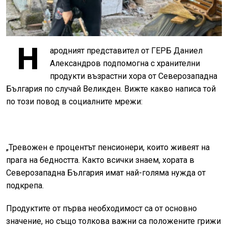
Н
ародният представител от ГЕРБ Даниел
Александров подпомогна с хранителни
продукти възрастни хора от Северозападна
България по случай Великден. Вижте какво написа той
по този повод в социалните мрежи:
„Тревожен е процентът пенсионери, които живеят на
прага на бедността. Както всички знаем, хората в
Северозападна България имат най-голяма нужда от
подкрепа.
Продуктите от първа необходимост са от основно
значение, но също толкова важни са положените грижи