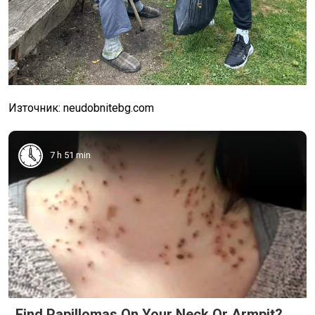
Източник: neudobnitebg.com
7 h 51 min
Find Papillomas On Your Neck Or Armpit?