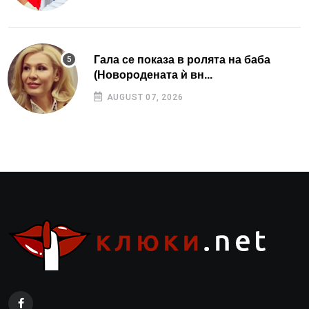
Гала се показа в ролята на баба
(Новородената ѝ вн...
AUGUST 07, 2026