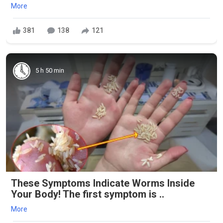
More
381
138
121
5 h 50 min
These Symptoms Indicate Worms Inside
Your Body! The first symptom is ..
More