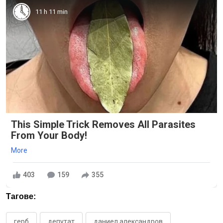
11 h 11 min
This Simple Trick Removes All Parasites
From Your Body!
More
403
159
355
Тагове:
герб
депутат
даниел александров