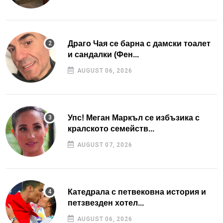
Драго Чая се барна с дамски тоалет
и сандалки (Фен...
AUGUST 06, 2026
Упс! Меган Маркъл се избъзика с
кралското семейств...
AUGUST 07, 2026
Катедрала с петвековна история и
петзвезден хотел...
AUGUST 06, 2026