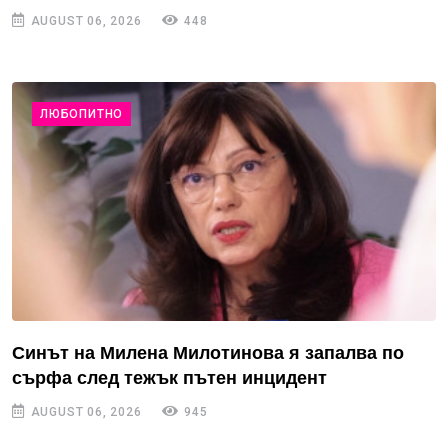
AUGUST 06, 2026
448
ЛЮБОПИТНО
Синът на Милена Милотинова я запалва по
сърфа след тежък пътен инцидент
AUGUST 06, 2026
945