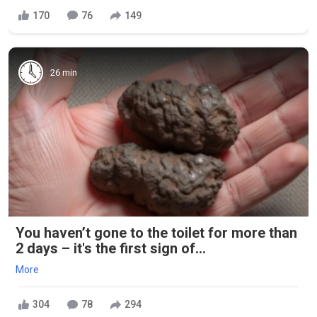
170
76
149
26 min
You haven’t gone to the toilet for more than
2 days – it's the first sign of...
More
304
78
294