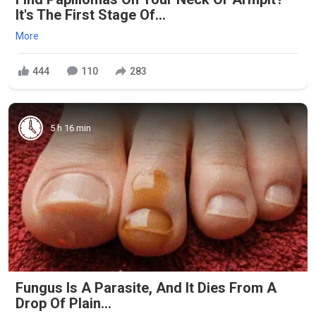
It's The First Stage Of...
More
444
110
283
5 h 16 min
Fungus Is A Parasite, And It Dies From A
Drop Of Plain...