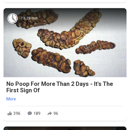
7 h 28 min
No Poop For More Than 2 Days - It's The
First Sign Of
More
396
189
96