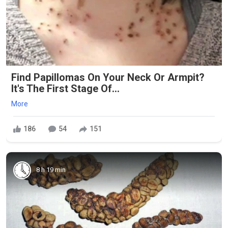
Find Papillomas On Your Neck Or Armpit?
It's The First Stage Of...
More
186
54
151
8 h 19 min