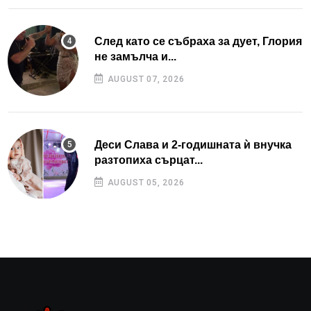
След като се събраха за дует, Глория
не замълча и...
AUGUST 07, 2026
Деси Слава и 2-годишната ѝ внучка
разтопиха сърцат...
AUGUST 05, 2026