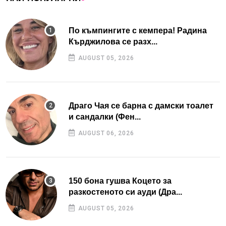
По къмпингите с кемпера! Радина
Кърджилова се разх...
AUGUST 05, 2026
Драго Чая се барна с дамски тоалет
и сандалки (Фен...
AUGUST 06, 2026
150 бона гушва Коцето за
разкостеното си ауди (Дра...
AUGUST 05, 2026