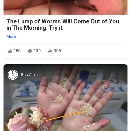
The Lump of Worms Will Come Out of You
in The Morning. Try it
More
180
139
308
9 h 27 min