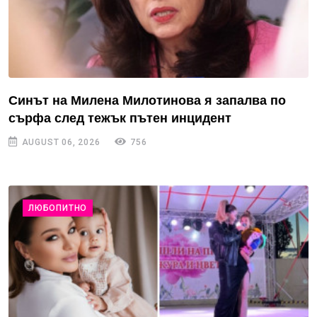
Синът на Милена Милотинова я запалва по
сърфа след тежък пътен инцидент
AUGUST 06, 2026
756
ЛЮБОПИТНО