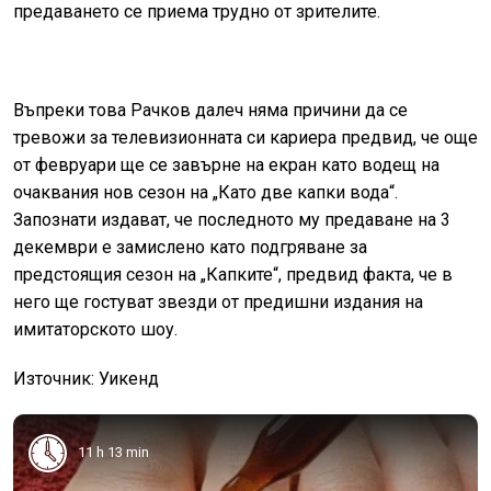
предаването се приема трудно от зрителите.
Въпреки това Рачков далеч няма причини да се
тревожи за телевизионната си кариера предвид, че още
от февруари ще се завърне на екран като водещ на
очаквания нов сезон на „Като две капки вода“.
Запознати издават, че последното му предаване на 3
декември е замислено като подгряване за
предстоящия сезон на „Капките“, предвид факта, че в
него ще гостуват звезди от предишни издания на
имитаторското шоу.
Източник: Уикенд
11 h 13 min