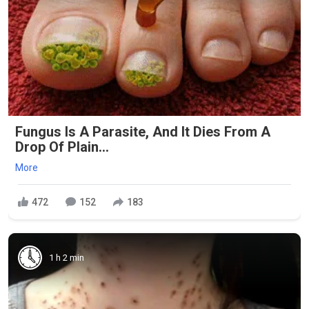
Fungus Is A Parasite, And It Dies From A
Drop Of Plain...
More
472
152
183
1 h 2 min