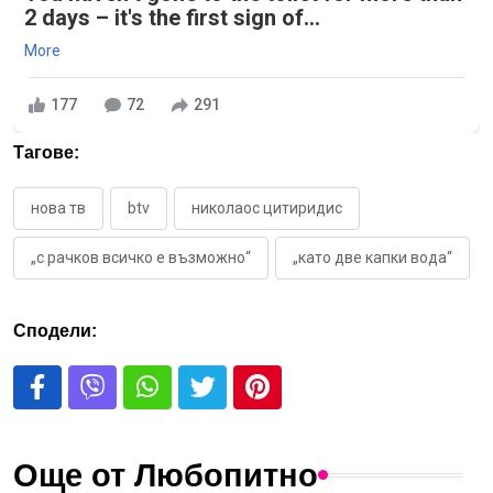
2 days – it's the first sign of...
More
177
72
291
Тагове:
нова тв
btv
николаос цитиридис
„с рачков всичко е възможно“
„като две капки вода“
Сподели:
Още от Любопитно