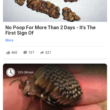
No Poop For More Than 2 Days - It's The
First Sign Of
More
460
137
321
10 h 38 min