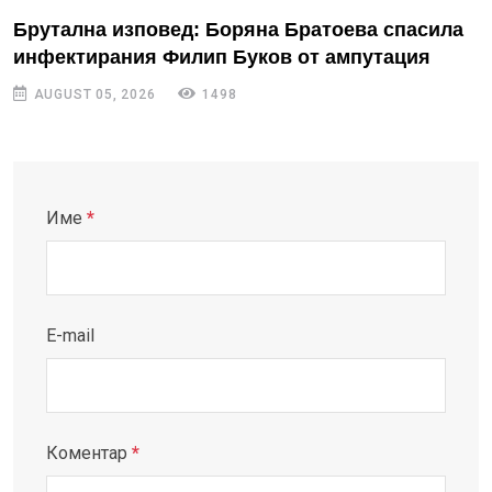
Брутална изповед: Боряна Братоева спасила
инфектирания Филип Буков от ампутация
AUGUST 05, 2026
1498
Име
*
E-mail
Коментар
*