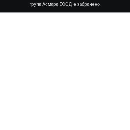
група Асмара ЕООД е забранено.