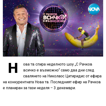
Н
ова тв спира неделното шоу „С Рачков
всичко е възможно“ само два дни след
свалянето на Николаос Цитиридис от ефира
на конкурентната Нова тв. Последният ефир на Рачков
е планиран за тази неделя – 3 декември.