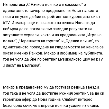
На практика „С Рачков всичко е възможно“ е
единственото вечерно предаване на Нова тв, което
така и не успя да бие по рейтинг конкуренцията си от
bTV
. И макар още в началото на сезона Нова тв да
побърза да се похвали със завидни резултати на
актуалните сериали, както и на предаванията „Игри на
волята“, „Черешката на тортата“ и „Сделка или не“, то
единственото пропадане на гледаемостта на канала се
оказа именно Рачков. Макар и любимец на публиката,
той не успя да бие по рейтинг музикалното шоу на
bTV
„Гласът на България“.
Макар в предаването му да гостуват редица звезди,
той така и не успя да достигне нужния рейтинг, за да си
гарантира ефир до Нова година. Слабият интерес
безспорно сочи, че въпреки всички усилия на екипа,