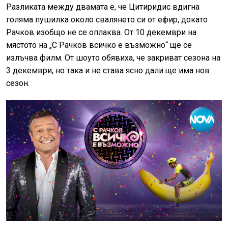
Разликата между двамата е, че Цитиридис вдигна
голяма пушилка около свалянето си от ефир, докато
Рачков изобщо не се оплаква. От 10 декември на
мястото на „С Рачков всичко е възможно“ ще се
излъчва филм. От шоуто обявиха, че закриват сезона на
3 декември, но така и не става ясно дали ще има нов
сезон.