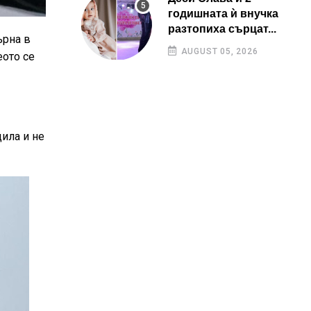
годишната ѝ внучка
разтопиха сърцат...
ърна в
AUGUST 05, 2026
еото се
ила и не