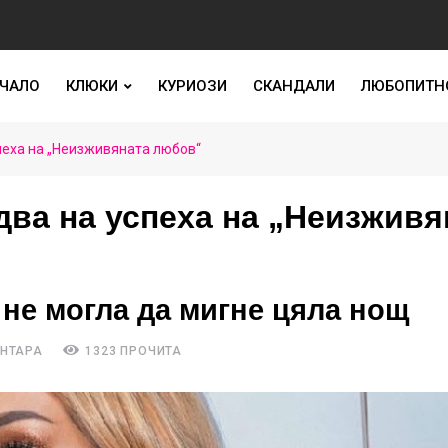
ЧАЛО
КЛЮКИ
КУРИОЗИ
СКАНДАЛИ
ЛЮБОПИТН
пеха на „Неизживяната любов“
два на успеха на „Неизживя
 не могла да мигне цяла нощ
ЕНТАРА
1323 ПРОЧИТА