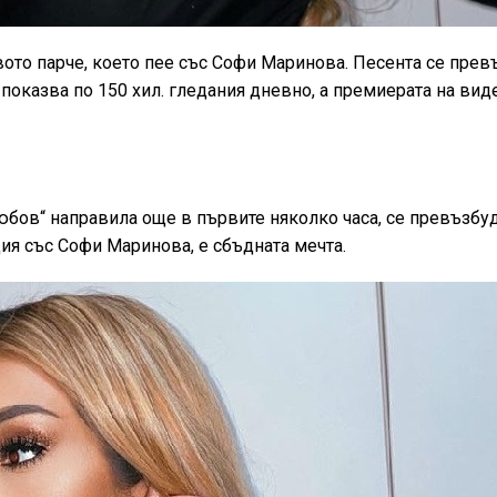
овото парче, което пее със Софи Маринова. Песента се прев
 показва по 150 хил. гледания дневно, а премиерата на вид
бов“ направила още в първите няколко часа, се превъзбуд
ия със Софи Маринова, е сбъдната мечта.