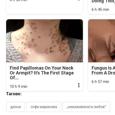
Doing This
6 h 45 min
Find Papillomas On Your Neck
Fungus Is A
Or Armpit? It's The First Stage
From A Drop
Of...
6 h 57 min
10 h 9 min
Тагове:
диона
софи маринова
„неизживяната любов“