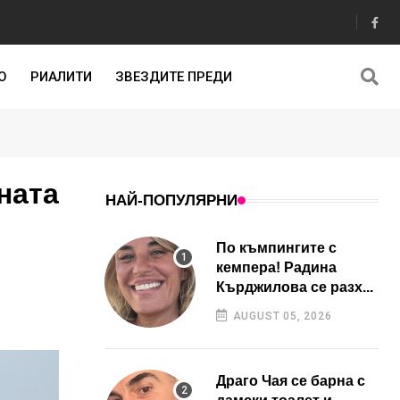
О
РИАЛИТИ
ЗВЕЗДИТЕ ПРЕДИ
ната
НАЙ-ПОПУЛЯРНИ
По къмпингите с
кемпера! Радина
Кърджилова се разх...
AUGUST 05, 2026
Драго Чая се барна с