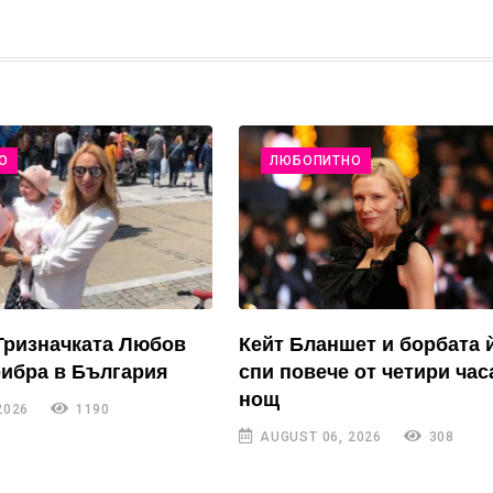
О
ЛЮБОПИТНО
Тризначката Любов
Кейт Бланшет и борбата 
рибра в България
спи повече от четири час
нощ
2026
1190
AUGUST 06, 2026
308