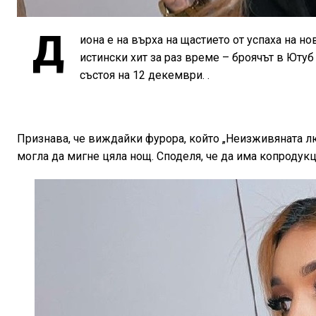
Д
иона е на върха на щастието от успаха на н
истински хит за раз време – броячът в Ютуб
състоя на 12 декември. .
Признава, че виждайки фурора, който „Неизживяната лю
могла да мигне цяла нощ. Споделя, че да има копродукц