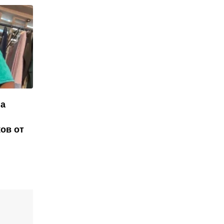
на
ов от