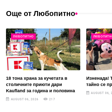
Още от Любопитно
ЛЮБОПИТНО
ЛЮБОПИТН
18 тона храна за кучетата в
Изненада! 
столичните приюти дари
тайно се п
Kaufland за година и половина
AUGUST 06, 
AUGUST 06, 2026
217