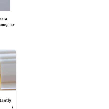
мата
след по-
tantly