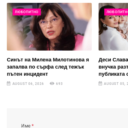
ЛЮБОПИТНО
ЛЮБОПИТН
Синът на Милена Милотинова я
Деси Слава
запалва по сърфа след тежък
внучка раз
пътен инцидент
публиката 
AUGUST 06, 2026
693
AUGUST 05, 
Име
*