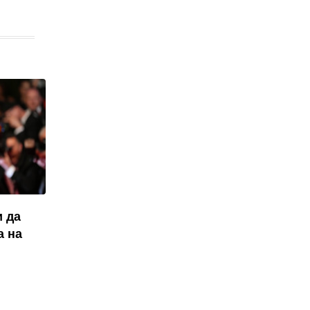
ѝ да
а на