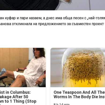
ан куфар и пари назаем, а днес има обща песен с „най-голя
ванова откликнала на предложението за съвместен проект 
st in Columbus:
One Teaspoon And All The
akage After 50
Worms In The Body Die Ins
n to 1 Thing (Stop
8 h 14 min