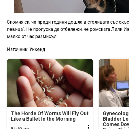
Спомня си, че преди години дошла в столицата със скъс
певица“. Не пропуска да отбележи, че ромската Лили И
малко от час размисъл.
Източник: Уикенд
The Horde Of Worms Will Fly Out
Gynecologi
Like a Bullet In the Morning
Bladder Le
Comes Dow
8 h 53 min