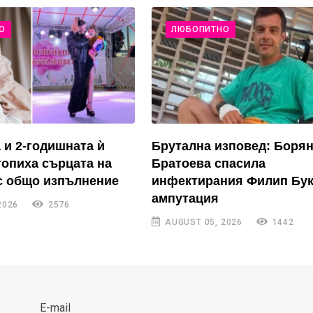
О
ЛЮБОПИТНО
 и 2-годишната ѝ
Брутална изповед: Боря
топиха сърцата на
Братоева спасила
с общо изпълнение
инфектирания Филип Бук
ампутация
2026
2576
AUGUST 05, 2026
1442
E-mail