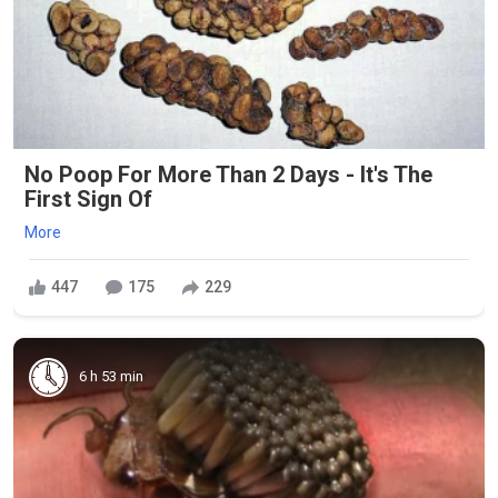
No Poop For More Than 2 Days - It's The
First Sign Of
More
447
175
229
6 h 53 min