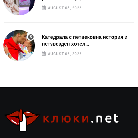
AUGUST 05, 2026
Катедрала с петвековна история и
петзвезден хотел...
AUGUST 06, 2026