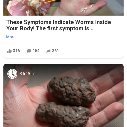
These Symptoms Indicate Worms Inside
Your Body! The first symptom is ..
More
316
154
361
9 h 19 min