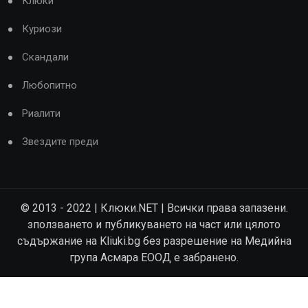
Клюки
Куриози
Скандали
Любопитно
Риалити
Звездите преди
© 2013 - 2022 | Клюки.NET | Всички права запазени.
зползването и публикуването на част или цялото
съдържание на Kliuki.bg без разрешение на Медийна
група Асмара ЕООД е забранено.