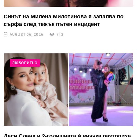
Синът на Милена Милотинова я запалва по
сърфа след тежък пътен инцидент
AUGUST 06, 2026
742
ЛЮБОПИТНО
Деси Слава и 2-годишната ѝ внучка разтопиха