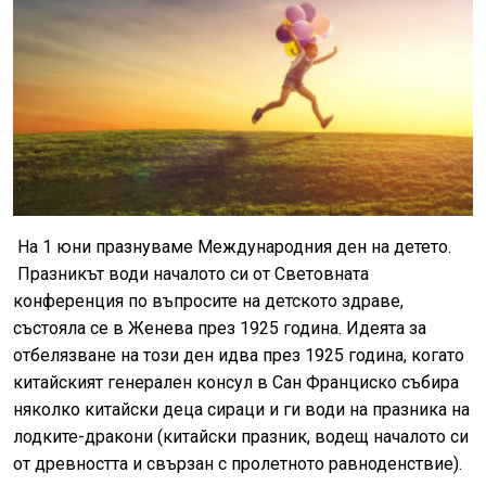
На 1 юни празнуваме Международния ден на детето.
Празникът води началото си от Световната
конференция по въпросите на детското здраве,
състояла се в Женева през 1925 година. Идеята за
отбелязване на този ден идва през 1925 година, когато
китайският генерален консул в Сан Франциско събира
няколко китайски деца сираци и ги води на празника на
лодките-дракони (китайски празник, водещ началото си
от древността и свързан с пролетното равноденствие).