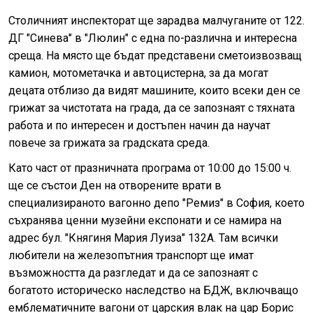
Столичният инспекторат ще зарадва малчуганите от 122.
ДГ "Синева" в "Люлин" с една по-различна и интересна
среща. На място ще бъдат представени сметоизвозващ
камион, мотометачка и автоцистерна, за да могат
децата отблизо да видят машините, които всеки ден се
грижат за чистотата на града, да се запознаят с тяхната
работа и по интересен и достъпен начин да научат
повече за грижата за градската среда.
Като част от празничната програма от 10:00 до 15:00 ч.
ще се състои Ден на отворените врати в
специализираното вагонно депо "Ремиз" в София, което
съхранява ценни музейни експонати и се намира на
адрес бул. "Княгиня Мария Луиза" 132А. Там всички
любители на железопътния транспорт ще имат
възможността да разгледат и да се запознаят с
богатото историческо наследство на БДЖ, включващо
емблематичните вагони от царския влак на цар Борис