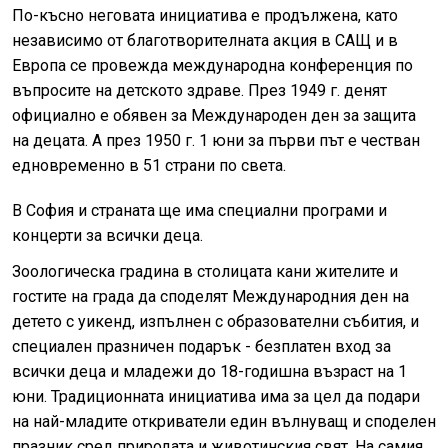
По-късно неговата инициатива е продължена, като
независимо от благотворителната акция в САЩ и в
Европа се провежда международна конференция по
въпросите на детското здраве. През 1949 г. денят
официално е обявен за Международен ден за защита
на децата. А през 1950 г. 1 юни за първи път е честван
едновременно в 51 страни по света.
В София и страната ще има специални програми и
концерти за всички деца.
Зоологическа градина в столицата кани жителите и
гостите на града да споделят Международния ден на
детето с уикенд, изпълнен с образователни събития, и
специален празничен подарък - безплатен вход за
всички деца и младежи до 18-годишна възраст на 1
юни. Традиционната инициатива има за цел да подари
на най-младите откриватели един вълнуващ и споделен
празник сред природата и животинския свят. На самия