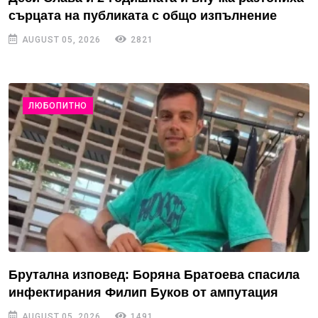
сърцата на публиката с общо изпълнение
AUGUST 05, 2026
2821
ЛЮБОПИТНО
Брутална изповед: Боряна Братоева спасила
инфектирания Филип Буков от ампутация
AUGUST 05, 2026
1491