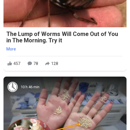
The Lump of Worms Will Come Out of You
in The Morning. Try it
More
457
78
128
10 h 46 min