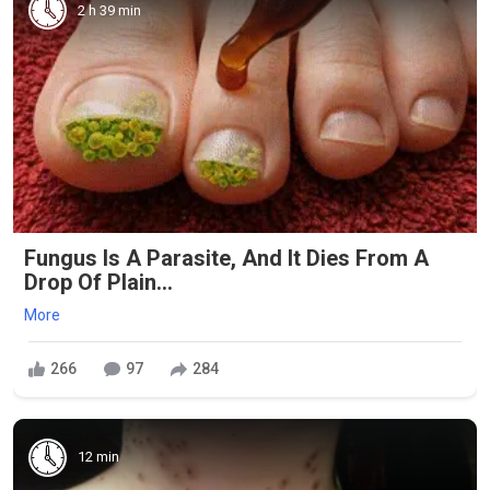
2 h 39 min
Fungus Is A Parasite, And It Dies From A
Drop Of Plain...
More
266
97
284
12 min