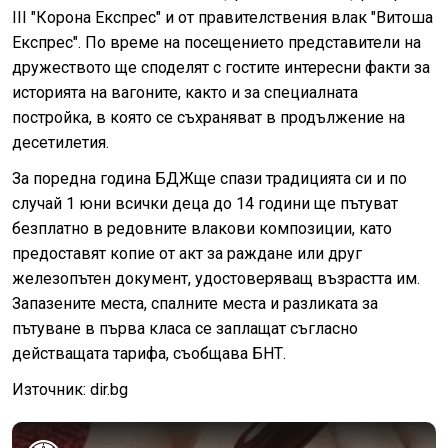
III "Корона Eкспрес" и от правителствения влак "Витоша
Експрес". По време на посещението представители на
дружеството ще споделят с гостите интересни факти за
историята на вагоните, както и за специалната
постройка, в която се съхраняват в продължение на
десетилетия.
За поредна година БДЖ
ще спази традицията си и по
случай 1 юни всички деца до 14 години ще пътуват
безплатно в редовните влакови композиции, като
предоставят копие от акт за раждане или друг
железопътен документ, удостоверяващ възрастта им.
Запазените места, спалните места и разликата за
пътуване в първа класа се заплащат съгласно
действащата тарифа, съобщава БНТ.
Източник: dir.bg