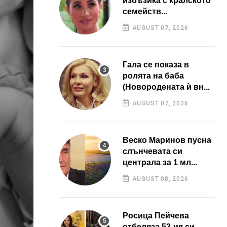
избъзика с кралското
семейств...
AUGUST 07, 2026
Гала се показа в
ролята на баба
(Новородената ѝ вн...
AUGUST 07, 2026
Веско Маринов пусна
слънчевата си
централа за 1 мл...
AUGUST 08, 2026
Росица Пейчева
отбеляза 53-ия си