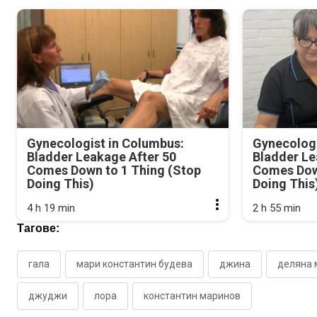
Gynecologist in Columbus:
Gynecologi
Bladder Leakage After 50
Bladder Le
Comes Down to 1 Thing (Stop
Comes Dow
Doing This)
Doing This
4 h 19 min
2 h 55 min
Тагове:
гала
мари константин будева
джина
деляна 
джуджи
лора
константин маринов