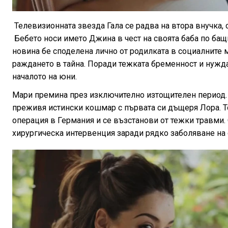
Телевизионната звезда Гала се радва на втора внучка
Бебето носи името Джина в чест на своята баба по ба
новина бе споделена лично от родилката в социалните 
раждането в тайна. Поради тежката бременност и нужда
началото на юни.
Мари премина през изключително изтощителен период. 
преживя истински кошмар с първата си дъщеря Лора. Т
операция в Германия и се възстанови от тежки травми. 
хирургическа интервенция заради рядко заболяване на с