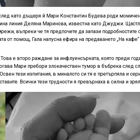
, след като дъщеря й Мари Константин Будева роди момичен
щина линия Деляна Маринова, известна като Джуджи. Щаст
мрежи, въпреки че тя предпочете да запази подробностите 
та от помощ, Гала напусна ефира на предаването „На кафе“
Това е второ раждане за инфлуенсърката, която преди год
огава Мари пребори злокачествен тумор в бъбрека след с
Освен тези изпитания, в миналото си тя е претърпяла и сер
тавите. Всички тези трудности я превърнаха в силна и зрял