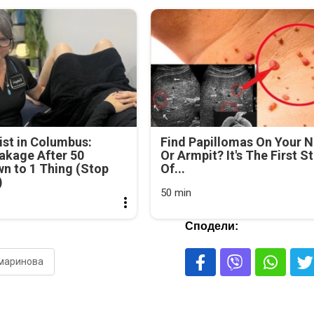
st in Columbus:
Find Papillomas On Your 
akage After 50
Or Armpit? It's The First S
n to 1 Thing (Stop
Of...
)
50 min
Сподели:
маринова