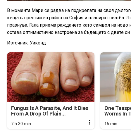
В момента Мари се радва на подкрепата на своя дълго
къща в престижен район на София и планират сватба. Ло
празнува. Гала приема раждането като символ на ново 
остава оптимистично настроена за бъдещето с двете си 
Източник: Уикенд
Fungus Is A Parasite, And It Dies
One Teasp
From A Drop Of Plain...
Worms In T
7 h 30 min
16 min