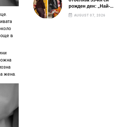
рожден ден: „Най-...
це.
AUGUST 07, 2026
ливата
около
 още в
ини
ложна
иозна
а жена.