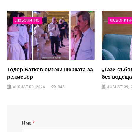
ЛЮБОПИТНО
ЛЮБОПИТН
Тодор Батков омъжи щерката за
„Тази събо
режисьор
без водеща
AUGUST 09, 2026
343
AUGUST 09, 
Име
*