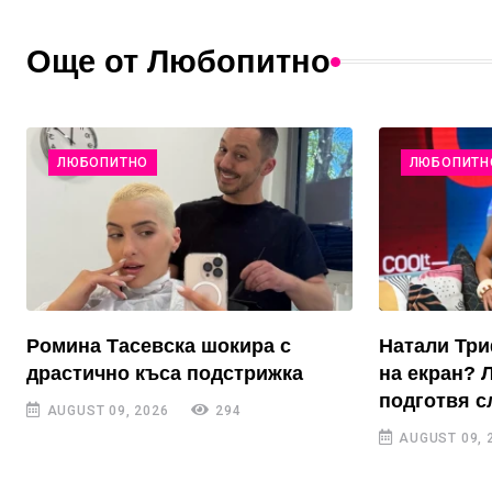
Още от Любопитно
ЛЮБОПИТНО
ЛЮБОПИТН
Ромина Тасевска шокира с
Натали Тр
драстично къса подстрижка
на екран? 
подготвя с
AUGUST 09, 2026
294
AUGUST 09, 