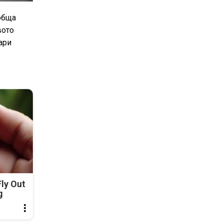
обща
вото
ари
ly Out
g