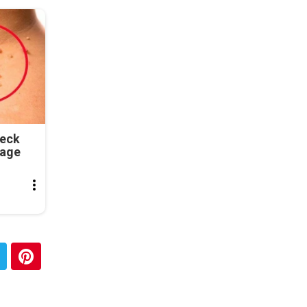
Neck
tage