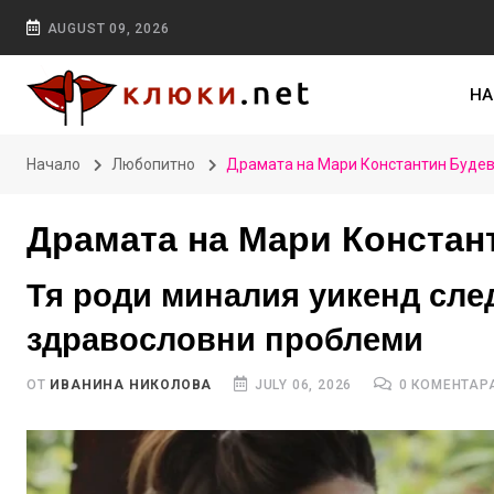
AUGUST 09, 2026
НА
Начало
Любопитно
Драмата на Мари Константин Будев
Драмата на Мари Констан
Тя роди миналия уикенд сле
здравословни проблеми
ОТ
ИВАНИНА НИКОЛОВА
JULY 06, 2026
0 КОМЕНТАР