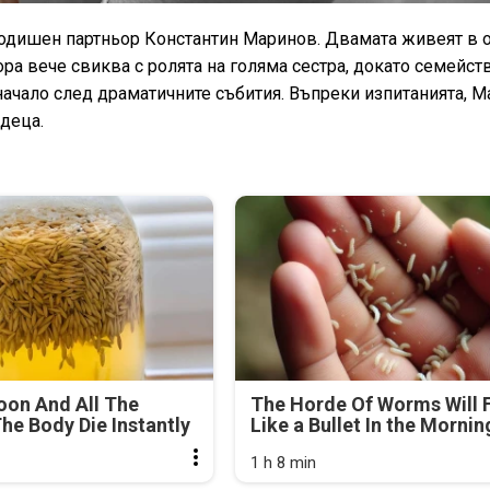
годишен партньор Константин Маринов. Двамата живеят в 
ра вече свиква с ролята на голяма сестра, докато семейст
начало след драматичните събития. Въпреки изпитанията, М
деца.
oon And All The
The Horde Of Worms Will F
he Body Die Instantly
Like a Bullet In the Mornin
1 h 8 min