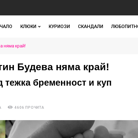
ЧАЛО
КЛЮКИ
КУРИОЗИ
СКАНДАЛИ
ЛЮБОПИТН
а няма край!
тин Будева няма край!
д тежка бременност и куп
А
4606 ПРОЧИТА