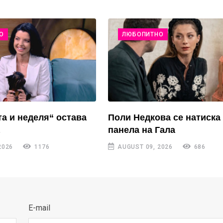
О
ЛЮБОПИТНО
та и неделя“ остава
Поли Недкова се натиска
панела на Гала
2026
1176
AUGUST 09, 2026
686
E-mail