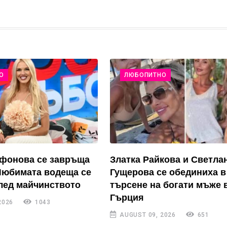
О
ЛЮБОПИТНО
ифонова се завръща
Златка Райкова и Светла
Любимата водеща се
Гущерова се обединиха в
лед майчинството
търсене на богати мъже 
Гърция
2026
1043
AUGUST 09, 2026
651