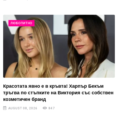
ЛЮБОПИТНО
Красотата явно е в кръвта! Харпър Бекъм
тръгва по стъпките на Виктория със собствен
козметичен бранд
AUGUST 08, 2026
847