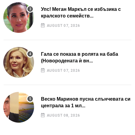
Упс! Меган Маркъл се избъзика с
кралското семейств...
AUGUST 07, 2026
Гала се показа в ролята на баба
(Новородената ѝ вн...
AUGUST 07, 2026
Веско Маринов пусна слънчевата си
централа за 1 мл...
AUGUST 08, 2026