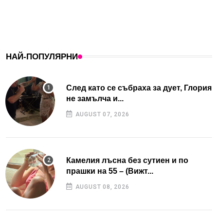
НАЙ-ПОПУЛЯРНИ
След като се събраха за дует, Глория
не замълча и...
AUGUST 07, 2026
Камелия лъсна без сутиен и по
прашки на 55 – (Вижт...
AUGUST 08, 2026