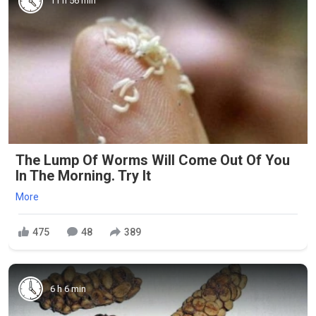
11 h 56 min
The Lump Of Worms Will Come Out Of You
In The Morning. Try It
More
475
48
389
6 h 6 min