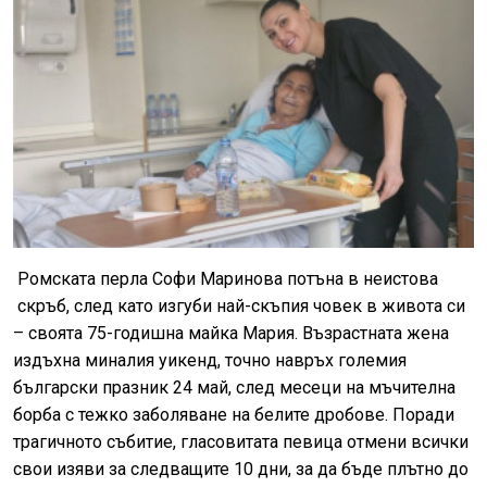
Ромската перла Софи Маринова потъна в неистова
скръб, след като изгуби най-скъпия човек в живота си
– своята 75-годишна майка Мария. Възрастната жена
издъхна миналия уикенд, точно навръх големия
български празник 24 май, след месеци на мъчителна
борба с тежко заболяване на белите дробове. Поради
трагичното събитие, гласовитата певица отмени всички
свои изяви за следващите 10 дни, за да бъде плътно до