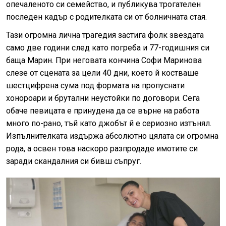
опечаленото си семейство, и публикува трогателен
последен кадър с родителката си от болничната стая.
Тази огромна лична трагедия застига фолк звездата
само две години след като погреба и 77-годишния си
баща Марин. При неговата кончина Софи Маринова
слезе от сцената за цели 40 дни, което й костваше
шестцифрена сума под формата на пропуснати
хонороари и брутални неустойки по договори. Сега
обаче певицата е принудена да се върне на работа
много по-рано, тъй като джобът й е сериозно изтънял.
Изпълнителката издържа абсолютно цялата си огромна
рода, а освен това наскоро разпродаде имотите си
заради скандалния си бивш съпруг.