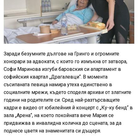
Заради безумните дългове на Гринго и огромните
хонорари за адвокати, с които го измъкна от затвора,
Софи Маринова изгуби баровския си апартамент в
софийския квартал „Драгалевци“. В момента
съсипаната певица намира утеха единствено в
социалните мрежи, където споделя архиви от златните
години на родителите си. Сред най-разтърсващите
кадри е видео от юбилейния й концерт с „Ку-ку бенд“ в
зала „Арена“, на което покойната вече Мария се
придвижва в инвалидна количка до сцената, за да
поднесе цветя на знаменитата си дъщеря.