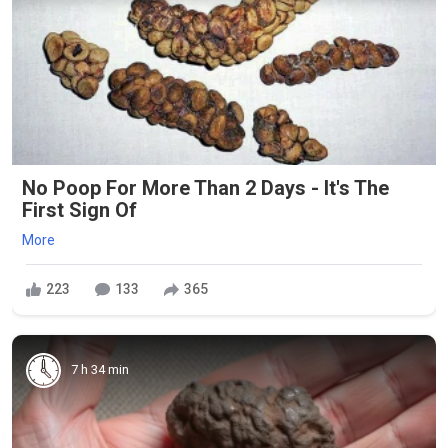
No Poop For More Than 2 Days - It's The
First Sign Of
More
223
133
365
7 h 34 min