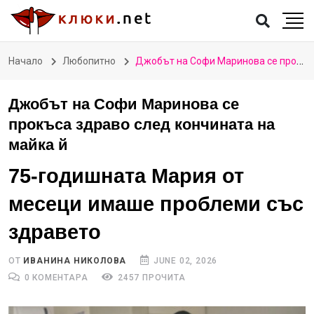
Начало
Любопитно
Джобът на Софи Маринова се прокъса здраво след кончината на майка й
Джобът на Софи Маринова се
прокъса здраво след кончината на
майка й
75-годишната Мария от
месеци имаше проблеми със
здравето
ОТ
ИВАНИНА НИКОЛОВА
JUNE 02, 2026
0 КОМЕНТАРА
2457 ПРОЧИТА