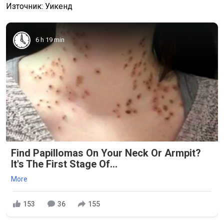
Източник: Уикенд
6 h 19 min
Find Papillomas On Your Neck Or Armpit?
It's The First Stage Of...
More
153
36
155