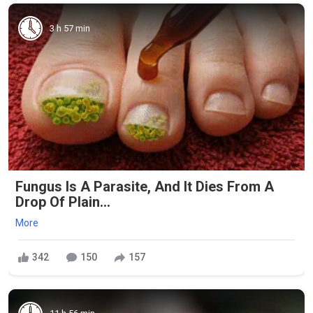
3 h 57 min
Fungus Is A Parasite, And It Dies From A
Drop Of Plain...
More
342
150
157