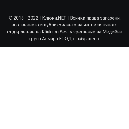
© 2013 - 2022 | Клюки.NET | Всички права запазени.
зползването и публикуването на част или цялото
съдържание на Kliuki.bg без разрешение на Медийна
група Асмара ЕООД е забранено.