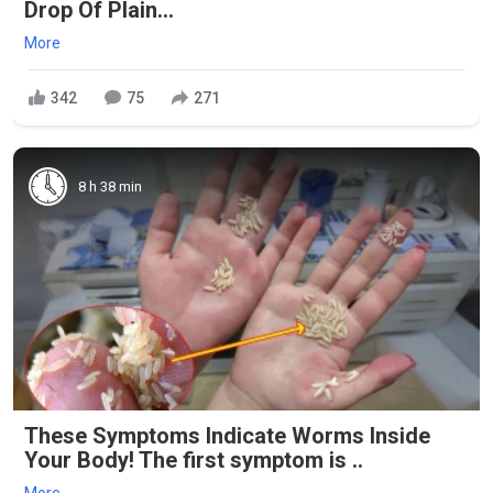
Drop Of Plain...
More
342
75
271
8 h 38 min
These Symptoms Indicate Worms Inside
Your Body! The first symptom is ..
More