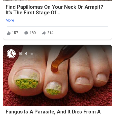
Find Papillomas On Your Neck Or Armpit?
It's The First Stage Of...
More
157
180
214
10 h 6 min
Fungus Is A Parasite, And It Dies From A