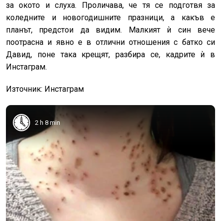
за окото и слуха. Проличава, че тя се подготвя за
коледните и новогодишните празници, а какъв е
планът, предстои да видим. Малкият ѝ син вече
поотрасна и явно е в отлични отношения с батко си
Давид, поне така крещят, разбира се, кадрите ѝ в
Инстаграм.
Източник: Инстаграм
2 h 8 min