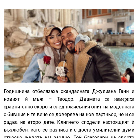
Годишнина отбелязаха скандалната Джулиана Гани и
новият ѝ мъж – Теодор. Двамата
се намериха
сравнително скоро и след плачевния опит на моделката
с бившия ѝ тя вече се доверява на нов партньор, че и се
радва на второ дете. Клипчето сподели настоящият ѝ
възлюбен, като се разписа и с доста умилителни думи
относно живота им заедно. Той благодари на своето