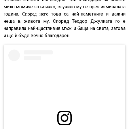
мило момиче за всичко, случило му се през изминалата
година.
това са най-паметните и важни
Според него
неща в живота му. Според Теодор Джулката го е
направила най-щастливия мъж и баща на света, затова
и ще ѝ бъде вечно благодарен.