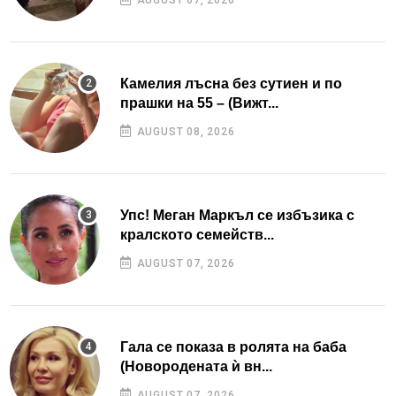
AUGUST 07, 2026
Камелия лъсна без сутиен и по
прашки на 55 – (Вижт...
AUGUST 08, 2026
Упс! Меган Маркъл се избъзика с
кралското семейств...
AUGUST 07, 2026
Гала се показа в ролята на баба
(Новородената ѝ вн...
AUGUST 07, 2026