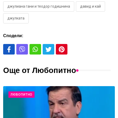
джулиана гани и теодор годишнина
давид и кай
джулката
Сподели:
Още от Любопитно
ЛЮБОПИТНО