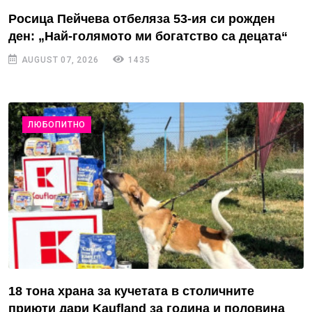
Росица Пейчева отбеляза 53-ия си рожден
ден: „Най-голямото ми богатство са децата“
AUGUST 07, 2026
1435
ЛЮБОПИТНО
18 тона храна за кучетата в столичните
приюти дари Kaufland за година и половина