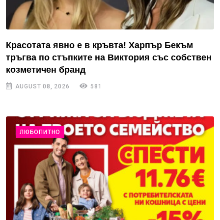
Красотата явно е в кръвта! Харпър Бекъм
тръгва по стъпките на Виктория със собствен
козметичен бранд
AUGUST 08, 2026
581
ЛЮБОПИТНО