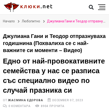
Начало
Любопитно
Джулиана Гани и Теодор отпразнуваха годишнина (Похвалиха се с най-важните си моменти – Видео)
Джулиана Гани и Теодор отпразнуваха
годишнина (Похвалиха се с най-
важните си моменти – Видео)
Едно от най-провокативните
семейства у нас се разписа
със специално видео по
случай празника си
ОТ
ЖАСМИНА ЕДОРОВА
DECEMBER 07, 2023
0 КОМЕНТАРА
8904 ПРОЧИТА