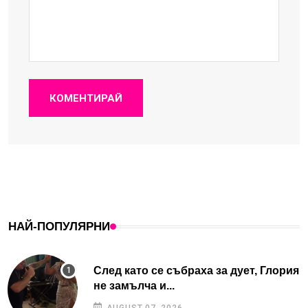
КОМЕНТИРАЙ
НАЙ-ПОПУЛЯРНИ
След като се събраха за дует, Глория
не замълча и...