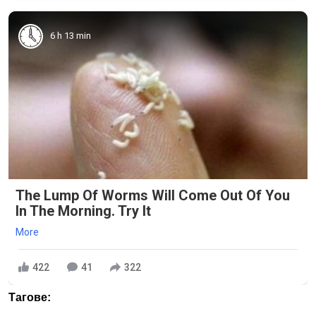
6 h 13 min
The Lump Of Worms Will Come Out Of You
In The Morning. Try It
More
422
41
322
Тагове: