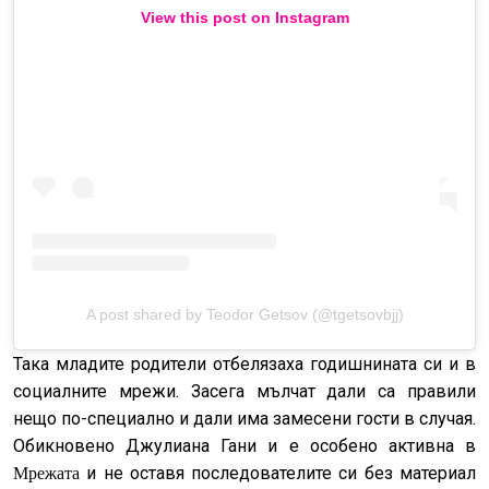
View this post on Instagram
A post shared by Teodor Getsov (@tgetsovbjj)
Така младите родители отбелязаха годишнината си и в
социалните мрежи. Засега мълчат дали са правили
нещо по-специално и дали има замесени гости в случая.
Обикновено Джулиана Гани и е особено активна в
и не оставя последователите си без материал
Мрежата