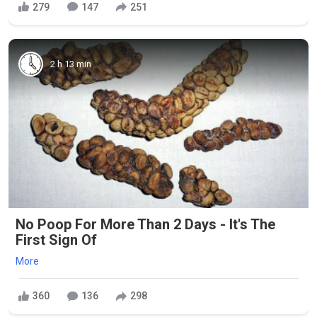
279
147
251
2 h 13 min
No Poop For More Than 2 Days - It's The
First Sign Of
More
360
136
298