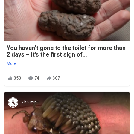
You haven’t gone to the toilet for more than
2 days – it's the first sign of...
More
350
74
307
7 h 8 min