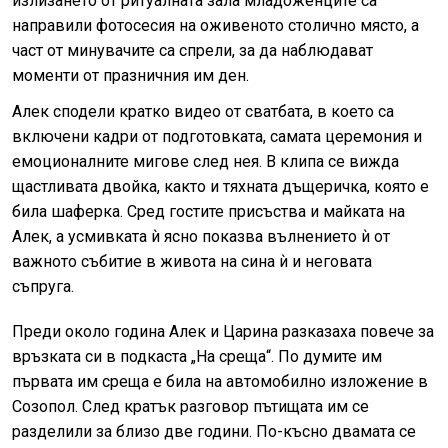
излизането от ритуалната зала младоженците са
направили фотосесия на оживеното столично място, а
част от минувачите са спрели, за да наблюдават
моменти от празничния им ден.
Алек сподели кратко видео от сватбата, в което са
включени кадри от подготовката, самата церемония и
емоционалните мигове след нея. В клипа се вижда
щастливата двойка, както и тяхната дъщеричка, която е
била шаферка. Сред гостите присъства и майката на
Алек, а усмивката ѝ ясно показва вълнението ѝ от
важното събитие в живота на сина ѝ и неговата
съпруга.
Преди около година Алек и Царина разказаха повече за
връзката си в подкаста „На среща“. По думите им
първата им среща е била на автомобилно изложение в
Созопол. След кратък разговор пътищата им се
разделили за близо две години. По-късно двамата се