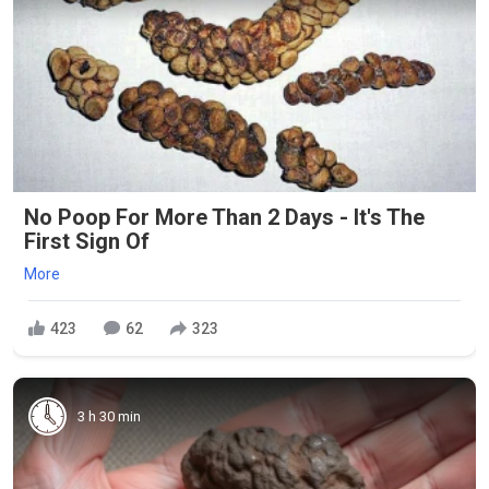
No Poop For More Than 2 Days - It's The
First Sign Of
More
423
62
323
3 h 30 min