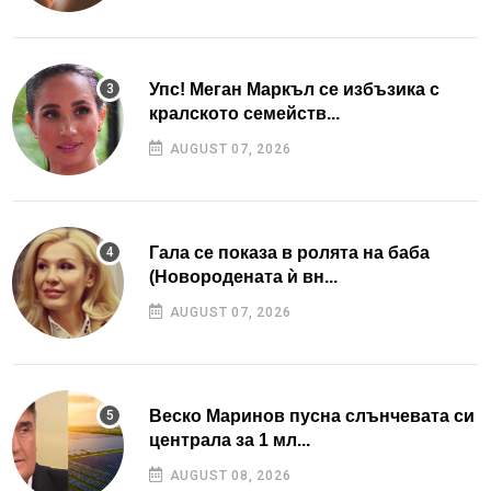
Упс! Меган Маркъл се избъзика с
кралското семейств...
AUGUST 07, 2026
Гала се показа в ролята на баба
(Новородената ѝ вн...
AUGUST 07, 2026
Веско Маринов пусна слънчевата си
централа за 1 мл...
AUGUST 08, 2026