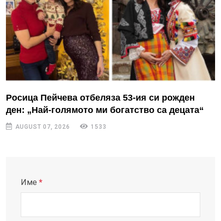
Росица Пейчева отбеляза 53-ия си рожден
ден: „Най-голямото ми богатство са децата“
AUGUST 07, 2026
1533
Име
*