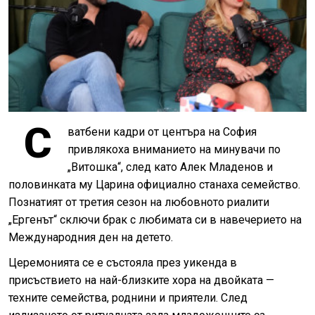
С
ватбени кадри от центъра на София
привлякоха вниманието на минувачи по
„Витошка“, след като Алек Младенов и
половинката му Царина официално станаха семейство.
Познатият от третия сезон на любовното риалити
„Ергенът“ сключи брак с любимата си в навечерието на
Международния ден на детето.
Церемонията се е състояла през уикенда в
присъствието на най-близките хора на двойката —
техните семейства, роднини и приятели. След