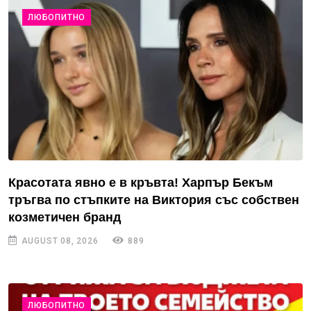
ЛЮБОПИТНО
Красотата явно е в кръвта! Харпър Бекъм
тръгва по стъпките на Виктория със собствен
козметичен бранд
AUGUST 08, 2026
889
ЛЮБОПИТНО