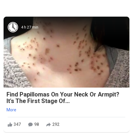
4 h 27 min
Find Papillomas On Your Neck Or Armpit?
It's The First Stage Of...
More
347
98
292