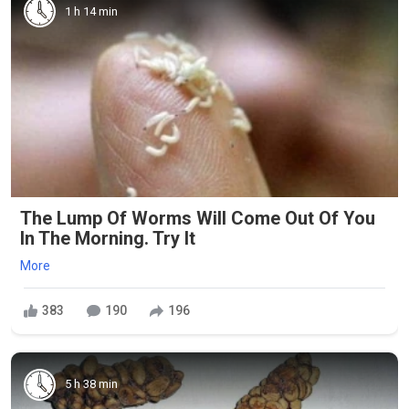
1 h 14 min
The Lump Of Worms Will Come Out Of You
In The Morning. Try It
More
383
190
196
5 h 38 min