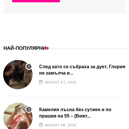
НАЙ-ПОПУЛЯРНИ
След като се събраха за дует, Глория
не замълча и...
AUGUST 07, 2026
Камелия лъсна без сутиен и по
прашки на 55 – (Вижт...
AUGUST 08, 2026