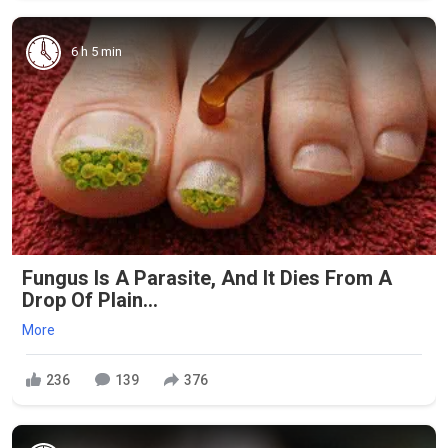
6 h 5 min
Fungus Is A Parasite, And It Dies From A
Drop Of Plain...
More
236
139
376