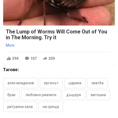
The Lump of Worms Will Come Out of You
in The Morning. Try it
More
394
107
209
Тагове:
алек младенов
ергенът
царина
сватба
брак
любовно риалити
дъщеря
витошка
ритуална зала
на среща