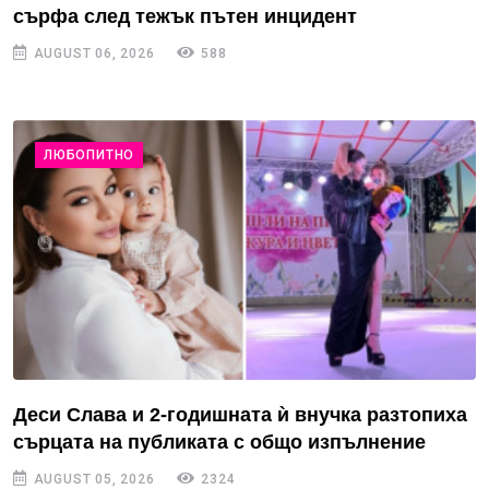
сърфа след тежък пътен инцидент
AUGUST 06, 2026
588
ЛЮБОПИТНО
Деси Слава и 2-годишната ѝ внучка разтопиха
сърцата на публиката с общо изпълнение
AUGUST 05, 2026
2324