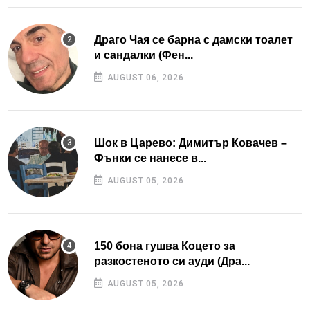
Драго Чая се барна с дамски тоалет
и сандалки (Фен...
AUGUST 06, 2026
Шок в Царево: Димитър Ковачев –
Фънки се нанесе в...
AUGUST 05, 2026
150 бона гушва Коцето за
разкостеното си ауди (Дра...
AUGUST 05, 2026