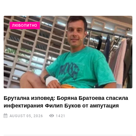
ЛЮБОПИТНО
Брутална изповед: Боряна Братоева спасила
инфектирания Филип Буков от ампутация
AUGUST 05, 2026
1421