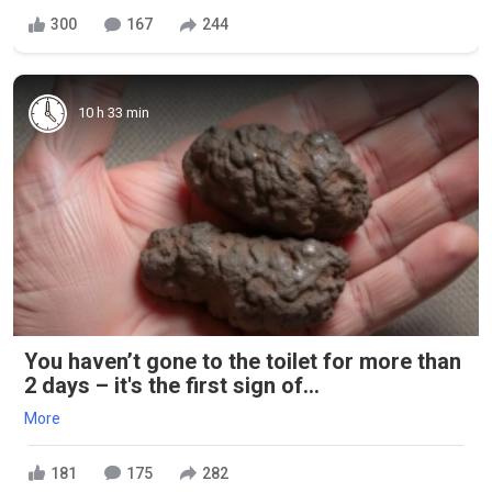
300
167
244
10 h 33 min
You haven’t gone to the toilet for more than
2 days – it's the first sign of...
More
181
175
282