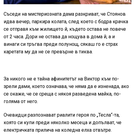
Съседи на мистериозната дама разкриват, че Стоянов
идва вечер, паркира колата, след което с бодра крачка
се отправя към жилището й, където остава не повече
от 2 часа. Дори не остава да нощува в дома й, а и
винаги си тръгва преди полунощ, сякаш го е страх
каретата му да не се превърне в тиква.
За никого не е тайна афинитетът на Виктор към по-
зрели дами, което означава, че няма да е изненада, ако
се окаже, че се среща с някоя разведена майка, по-
голяма от него.
Очевидци разпознават риалити героя по „Тесла“-та,
която си купи преди няколко месеца и допълват, че
електричката прилича на коледна елха отвътре.