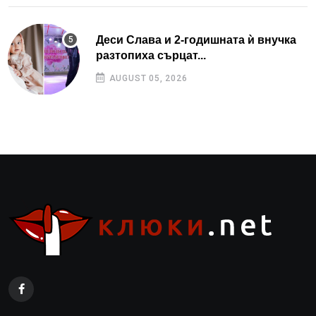
Деси Слава и 2-годишната ѝ внучка
разтопиха сърцат...
AUGUST 05, 2026