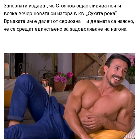
Запознати издават, че Стоянов ощастливява почти
всяка вечер новата си изгора в кв. „Сухата река“.
Връзката им е далеч от сериозна – и двамата са наясно,
че се срещат единствено за задоволяване на нагона.