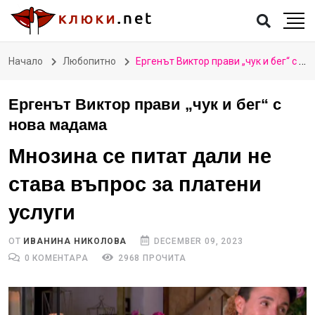
Начало
Любопитно
Ергенът Виктор прави „чук и бег“ с нова мадама
Ергенът Виктор прави „чук и бег“ с
нова мадама
Мнозина се питат дали не
става въпрос за платени
услуги
ОТ
ИВАНИНА НИКОЛОВА
DECEMBER 09, 2023
0 КОМЕНТАРА
2968 ПРОЧИТА