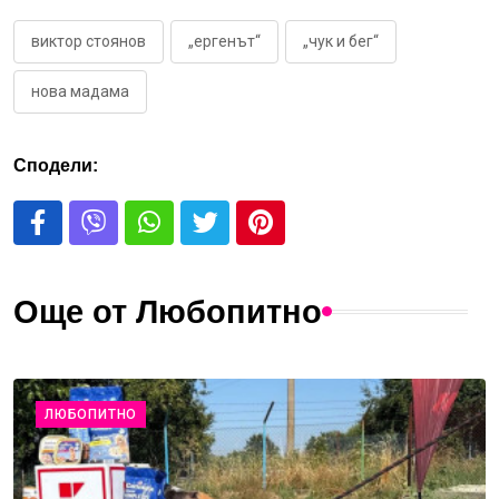
виктор стоянов
„ергенът“
„чук и бег“
нова мадама
Сподели:
Още от Любопитно
ЛЮБОПИТНО