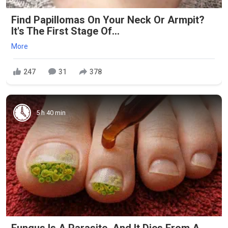
Find Papillomas On Your Neck Or Armpit?
It's The First Stage Of...
More
247
31
378
5 h 40 min
Fungus Is A Parasite, And It Dies From A