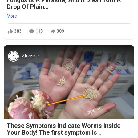
Drop Of Plain...
More
383
113
309
2 h 25 min
These Symptoms Indicate Worms Inside
Your Body! The first symptom is ..