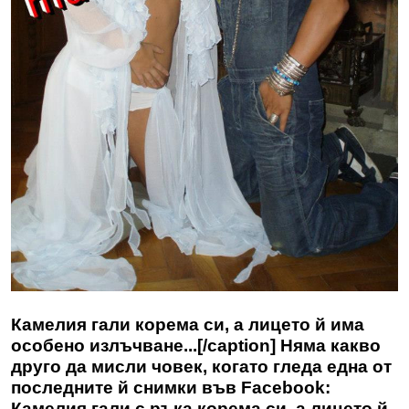
Камелия гали корема си, а лицето й има
особено излъчване...[/caption] Няма какво
друго да мисли човек, когато гледа една от
последните й снимки във Facebook:
Камелия гали с ръка корема си, а лицето й