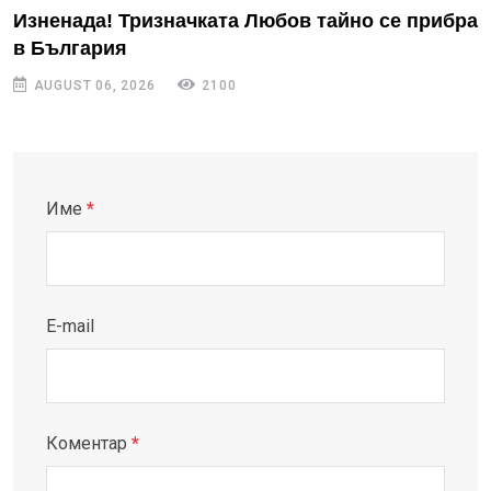
Изненада! Тризначката Любов тайно се прибра
в България
AUGUST 06, 2026
2100
Име
*
E-mail
Коментар
*