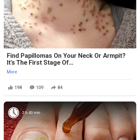
Find Papillomas On Your Neck Or Armpit?
It's The First Stage Of...
More
198
109
84
2 h 43 min