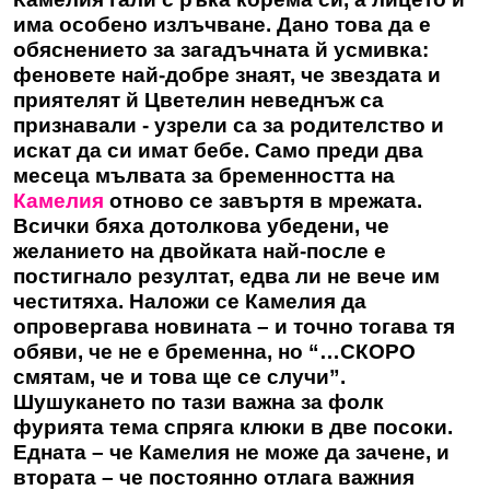
има особено излъчване. Дано това да е
обяснението за загадъчната й усмивка:
феновете най-добре знаят, че звездата и
приятелят й Цветелин неведнъж са
признавали - узрели са за родителство и
искат да си имат бебе. Само преди два
месеца мълвата за бременността на
Камелия
отново се завъртя в мрежата.
Всички бяха дотолкова убедени, че
желанието на двойката най-после е
постигнало резултат, едва ли не вече им
честитяха. Наложи се Камелия да
опровергава новината – и точно тогава тя
обяви, че не е бременна, но “…СКОРО
смятам, че и това ще се случи”.
Шушукането по тази важна за фолк
фурията тема спряга клюки в две посоки.
Едната – че Камелия не може да зачене, и
втората – че постоянно отлага важния