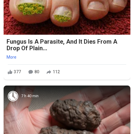
Fungus Is A Parasite, And It Dies From A
Drop Of Plain...
More
377
80
112
7 h 40 min