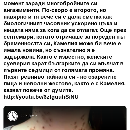
момент заради многобройните си
ангажименти. По-скоро е второто, но
навярно и тя вече си е дала сметка как
биологичният часовник ускорено цъка и
нещата няма за кога да се отлагат. Още през
септември, когато отричаше за пореден път
бременността си, Камелия може би вече е
имала новина, но съзнателно я е
задържала. Както е известно, женските
суеверия карат българките да си мълчат в
първите седмици от голямата промяна.
Пазят ревниво тайната си - но озарените
лица и неволни жестове, както е с Камелия,
казват повече от думите.
http://youtu.be/6zfguuhSiNU
11 h 8 min