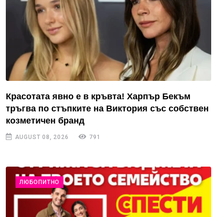
Красотата явно е в кръвта! Харпър Бекъм
тръгва по стъпките на Виктория със собствен
козметичен бранд
AUGUST 08, 2026
791
ЛЮБОПИТНО