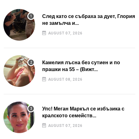
След като се събраха за дует, Глория
не замълча и...
AUGUST 07, 2026
Камелия лъсна без сутиен и по
прашки на 55 – (Вижт...
AUGUST 08, 2026
Упс! Меган Маркъл се избъзика с
кралското семейств...
AUGUST 07, 2026