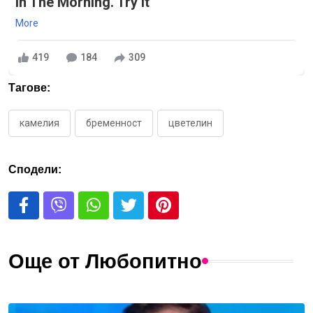
in The Morning. Try it
More
419
184
309
Тагове:
камелия
бременност
цветелин
Сподели:
Още от Любопитно