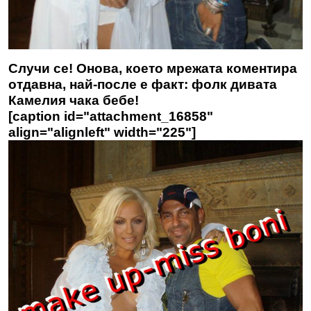
Случи се! Онова, което мрежата коментира
отдавна, най-после е факт: фолк дивата
Камелия чака бебе!
[caption id="attachment_16858"
align="alignleft" width="225"]