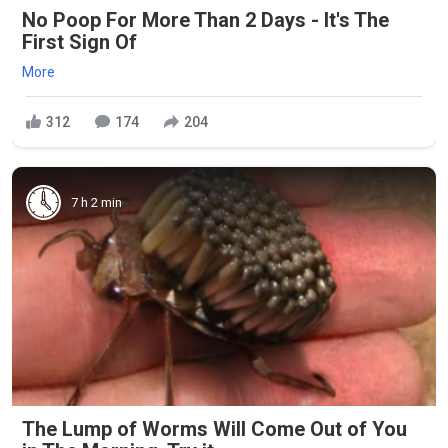
No Poop For More Than 2 Days - It's The
First Sign Of
More
312
174
204
7 h 2 min
The Lump of Worms Will Come Out of You