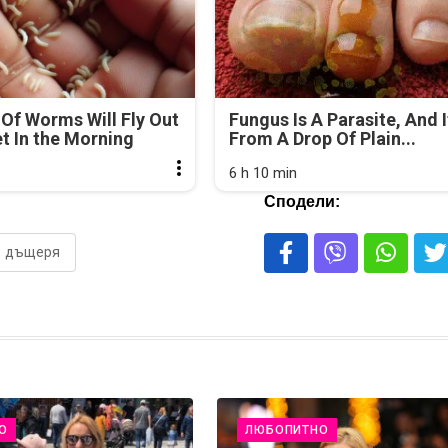
Of Worms Will Fly Out
Fungus Is A Parasite, And I
et In the Morning
From A Drop Of Plain...
6 h 10 min
Сподели:
дъщеря
О
ЛЮБОПИТНО