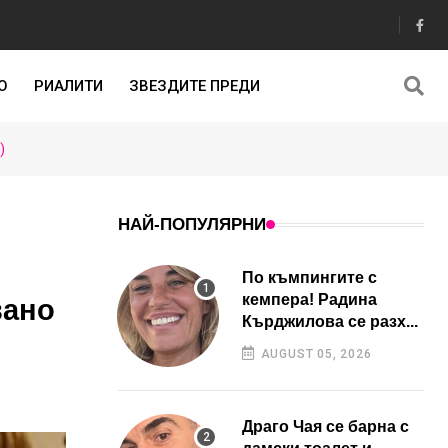
О
РИАЛИТИ
ЗВЕЗДИТЕ ПРЕДИ
)
НАЙ-ПОПУЛЯРНИ
По къмпингите с
кемпера! Радина
вано
Кърджилова се разх...
AUGUST 05, 2026
Драго Чая се барна с