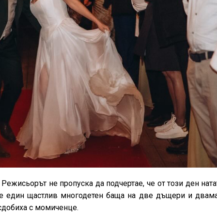
Режисьорът не пропуска да подчертае, че от този ден нат
 е един щастлив многодетен баща на две дъщери и двама
 сдобиха с момиченце.