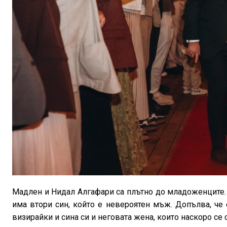
Мадлен и Нидал Алгафари са плътно до младоженците. 
има втори син, който е невероятен мъж. Допълва, че
визирайки и сина си и неговата жена, които наскоро се