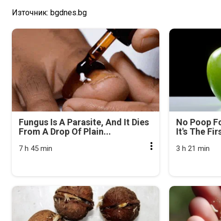
Източник: bgdnes.bg
Fungus Is A Parasite, And It Dies
No Poop Fo
From A Drop Of Plain...
It's The Fi
7 h 45 min
3 h 21 min