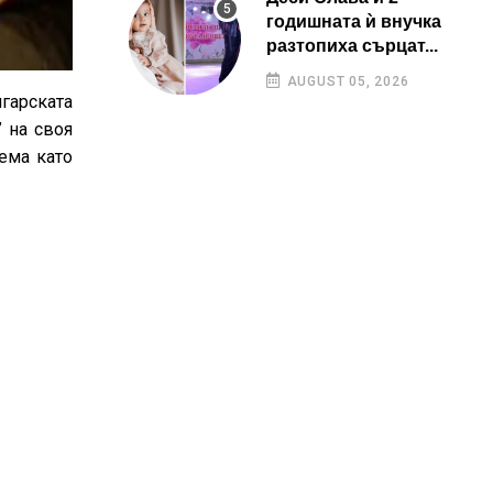
годишната ѝ внучка
разтопиха сърцат...
AUGUST 05, 2026
гарската
” на своя
ема като