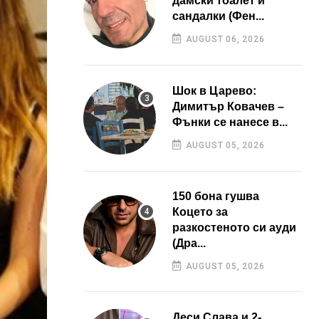
дамски тоалет и
сандалки (Фен...
AUGUST 06, 2026
Шок в Царево:
Димитър Ковачев –
Фънки се нанесе в...
AUGUST 05, 2026
150 бона гушва
Коцето за
разкостеното си ауди
(Дра...
AUGUST 05, 2026
Деси Слава и 2-