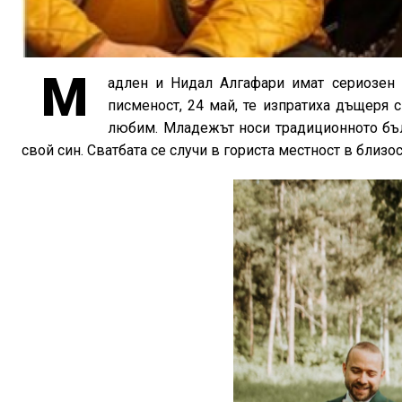
М
адлен и Нидал Алгафари имат сериозен п
писменост, 24 май, те изпратиха дъщеря с
любим. Младежът носи традиционното бъл
свой син. Сватбата се случи в гориста местност в близос