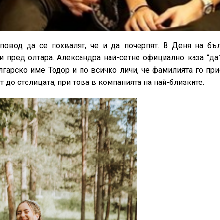
овод да се похвалят, че и да почерпят. В Деня на бъл
и пред олтара. Александра най-сетне официално каза “да
гарско име Тодор и по всичко личи, че фамилията го при
т до столицата, при това в компанията на най-близките.