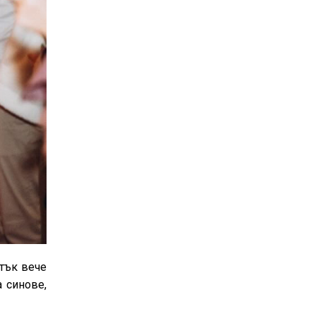
атък вече
 синове,