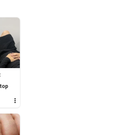
:
top