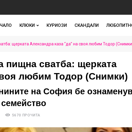
ЧАЛО
КЛЮКИ
КУРИОЗИ
СКАНДАЛИ
ЛЮБОПИТН
тба: щерката Александра каза “да” на своя любим Тодор (Снимки
 пищна сватба: щерката
своя любим Тодор (Снимки)
йнините на София бе ознамену
 семейство
5670 ПРОЧИТА