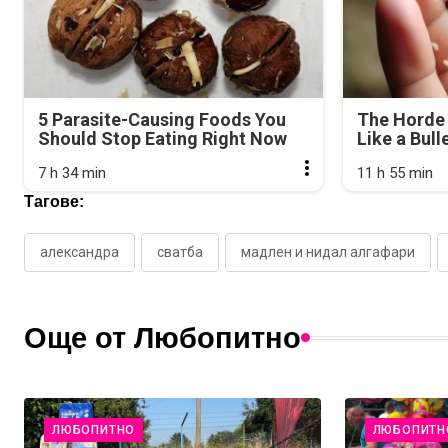
5 Parasite-Causing Foods You
The Horde 
Should Stop Eating Right Now
Like a Bull
7 h 34 min
11 h 55 min
Тагове:
александра
сватба
мадлен и нидал алгафари
Още от Любопитно
ЛЮБОПИТНО
ЛЮБОПИТН