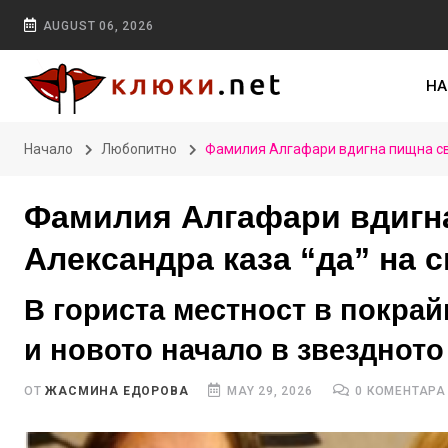
AUGUST 06, 2026
НА
Начало
Любопитно
Фамилия Алгафари вдигна пищна сва
Фамилия Алгафари вдигна
Александра каза “да” на 
В гориста местност в покра
и новото начало в звездното
ОТ
ЖАСМИНА ЕДОРОВА
MAY 29, 2026
0 КОМЕНТАРА