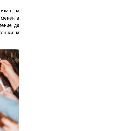
жила е на
еменен в
пение да
отешки на