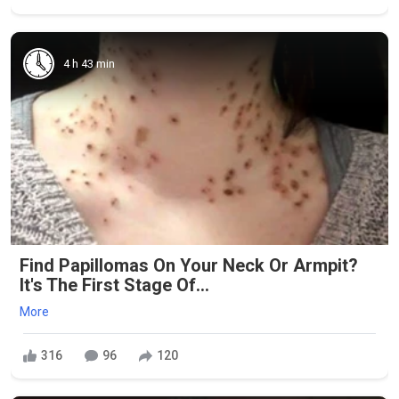
4 h 43 min
Find Papillomas On Your Neck Or Armpit?
It's The First Stage Of...
More
316
96
120