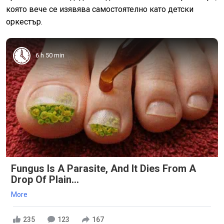
която вече се изявява самостоятелно като детски
оркестър.
6 h 50 min
Fungus Is A Parasite, And It Dies From A
Drop Of Plain...
More
235
123
167