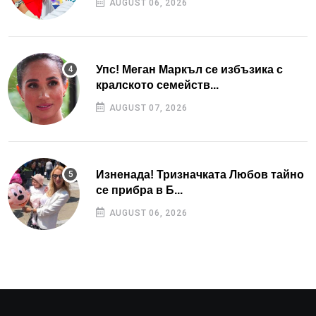
AUGUST 06, 2026
Упс! Меган Маркъл се избъзика с
кралското семейств...
AUGUST 07, 2026
Изненада! Тризначката Любов тайно
се прибра в Б...
AUGUST 06, 2026