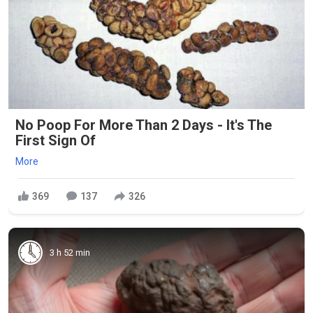
No Poop For More Than 2 Days - It's The
First Sign Of
More
369
137
326
3 h 52 min