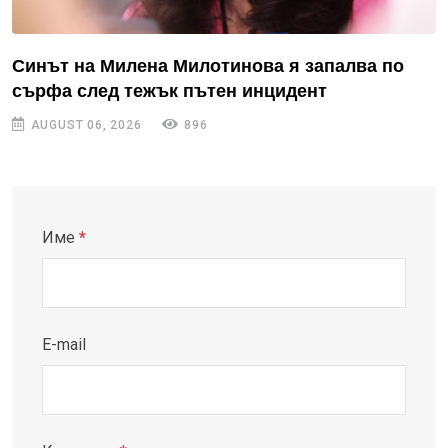
Синът на Милена Милотинова я запалва по
сърфа след тежък пътен инцидент
AUGUST 06, 2026
896
Име
*
E-mail