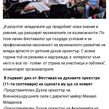
„В резултат младежите ще придобият нови знания и
умения, ще разширят музикалните си възможности. По
този начин Фестивалът ще създаде условия и за
професионална насоченост на музикалното развитие на
млади артисти от детския духов оркестър. С всяка
година той се развива и надгражда, а интересът към
него е все по- голям- от страна на участници и публики“,
коментират организаторите.
В първият ден от Фестивал на духовите оркестри
(11-ти септември) на сцената му ще се изявят:
-Представителен Духов оркестър на
Военновъздушните сили с диригент майор Михаил
Младенов
-Представителен Духов оркестър на Академията на