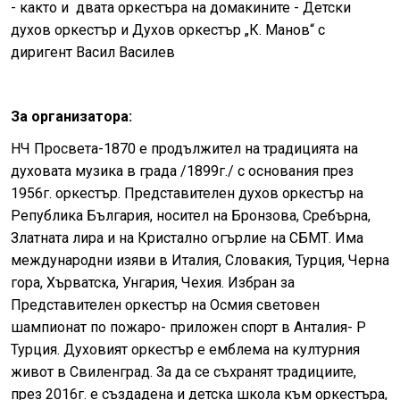
- както и двата оркестъра на домакините - Детски
духов оркестър и Духов оркестър „К. Манов“ с
диригент Васил Василев
За организатора:
НЧ Просвета-1870 е продължител на традицията на
духовата музика в града /1899г./ с основания през
1956г. оркестър. Представителен духов оркестър на
Република България, носител на Бронзова, Сребърна,
Златната лира и на Кристално огърлие на СБМТ. Има
международни изяви в Италия, Словакия, Турция, Черна
гора, Хърватска, Унгария, Чехия. Избран за
Представителен оркестър на Осмия световен
шампионат по пожаро- приложен спорт в Анталия- Р
Турция. Духовият оркестър е емблема на културния
живот в Свиленград. За да се съхранят традициите,
през 2016г. е създадена и детска школа към оркестъра,