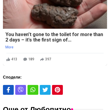
You haven’t gone to the toilet for more than
2 days – it's the first sign of...
More
413
189
397
Сподели:
Още от Любопитно