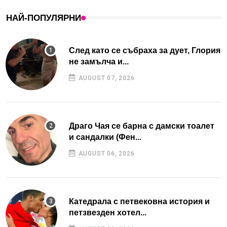
НАЙ-ПОПУЛЯРНИ
След като се събраха за дует, Глория
не замълча и...
AUGUST 07, 2026
Драго Чая се барна с дамски тоалет
и сандалки (Фен...
AUGUST 06, 2026
Катедрала с петвековна история и
петзвезден хотел...