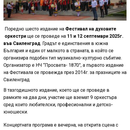
Поредно шесто издание на
Фестивал на духовите
оркестри
ще се проведе на
11 и 12 септември 2025г.
във Свиленград
. Градът е единствения в южна
България и един от малкото в страната, в който се
организира подобен тип музикално-културно събитие.
Организатор е НЧ “Просвета- 1870”, а първото издание
на Фестивала се провежда през 2014г. за празниците на
Свиленград.
В тазгодишното издание, което ще се проведе в
рамките на два дни,
участие ще вземат 9 оркестъра
сред които любителски, професионални и детско-
юношески.
Концертната програма е вечерна, на открита сцена с