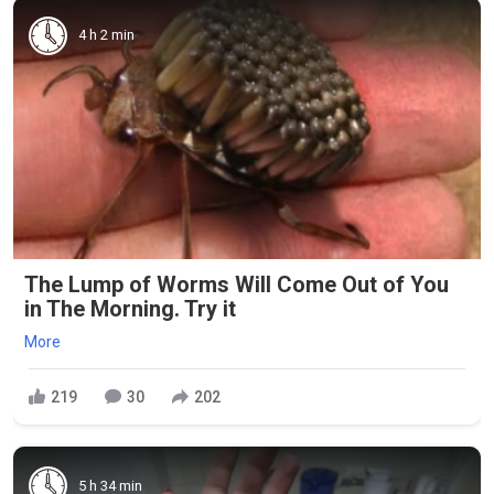
4 h 2 min
The Lump of Worms Will Come Out of You
in The Morning. Try it
More
219
30
202
5 h 34 min