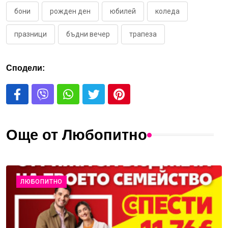
бони
рожден ден
юбилей
коледа
празници
бъдни вечер
трапеза
Сподели:
Още от Любопитно
ЛЮБОПИТНО