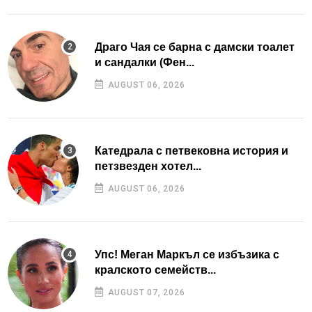
Драго Чая се барна с дамски тоалет
и сандалки (Фен...
AUGUST 06, 2026
Катедрала с петвековна история и
петзвезден хотел...
AUGUST 06, 2026
Упс! Меган Маркъл се избъзика с
кралското семейств...
AUGUST 07, 2026