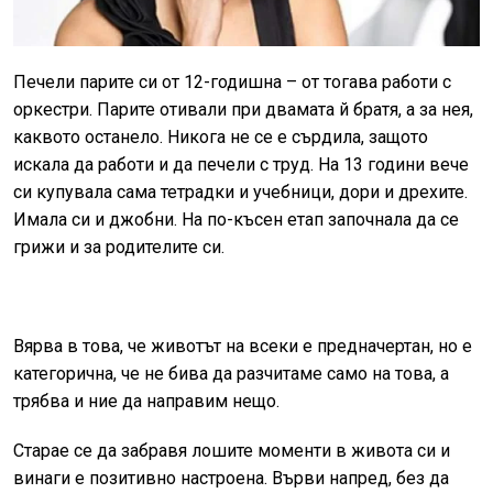
Печели парите си от 12-годишна – от тогава работи с
оркестри. Парите отивали при двамата й братя, а за нея,
каквото останело. Никога не се е сърдила, защото
искала да работи и да печели с труд. На 13 години вече
си купувала сама тетрадки и учебници, дори и дрехите.
Имала си и джобни. На по-късен етап започнала да се
грижи и за родителите си.
Вярва в това, че животът на всеки е предначертан, но е
категорична, че не бива да разчитаме само на това, а
трябва и ние да направим нещо.
Старае се да забравя лошите моменти в живота си и
винаги е позитивно настроена. Върви напред, без да