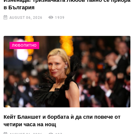
Изненада! Тризначката Любов тайно се прибра
в България
AUGUST 06, 2026
1939
ЛЮБОПИТНО
Кейт Бланшет и борбата ѝ да спи повече от
четири часа на нощ