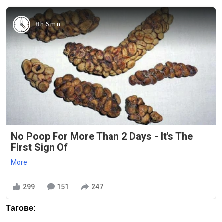
8 h 6 min
No Poop For More Than 2 Days - It's The
First Sign Of
More
299
151
247
Тагове: