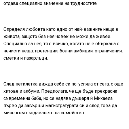
отдава специално значение на трудностите.
Определя любовта като едно от най-важните неща в
живота, защото без нея човек не може да живее.
Специално за нея, тя е всичко, когато не е объркана с
нечисти неща, претенции, болни амбиции, ограничения,
сметки и пазарлъци.
След петилетка вижда себе си по-успяла от сега, с още
хитове и албуми. Предполага, че ще бъде прекрасна
съвременна баба, но се надява дъщеря й Михаела
първо да завърши магистратурата си и след това да
мине към създаването на семейство.