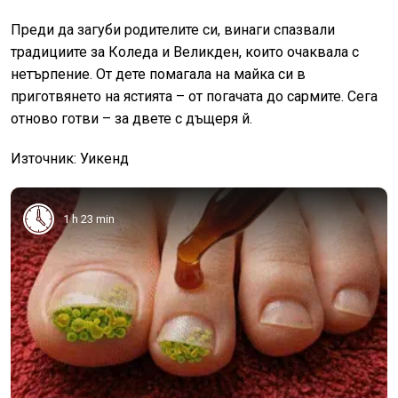
Преди да загуби родителите си, винаги спазвали
традициите за Коледа и Великден, които очаквала с
нетърпение. От дете помагала на майка си в
приготвянето на ястията – от погачата до сармите. Сега
отново готви – за двете с дъщеря й.
Източник: Уикенд
1 h 23 min