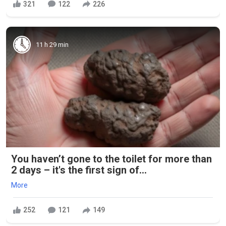
321
122
226
11 h 29 min
You haven’t gone to the toilet for more than
2 days – it's the first sign of...
More
252
121
149