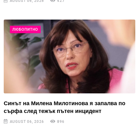
AUGUST 06, 2026
427
ЛЮБОПИТНО
Синът на Милена Милотинова я запалва по
сърфа след тежък пътен инцидент
AUGUST 06, 2026
896