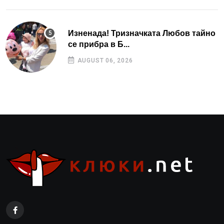
Изненада! Тризначката Любов тайно
се прибра в Б...
AUGUST 06, 2026