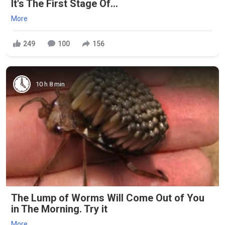
It's The First Stage Of...
More
249
100
156
10 h 8 min
The Lump of Worms Will Come Out of You
in The Morning. Try it
More