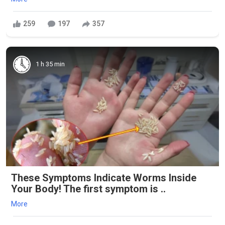
259
197
357
1 h 35 min
These Symptoms Indicate Worms Inside
Your Body! The first symptom is ..
More