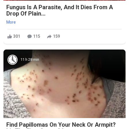
Fungus Is A Parasite, And It Dies From A
Drop Of Plain...
More
301
115
159
11 h 28 min
Find Papillomas On Your Neck Or Armpit?