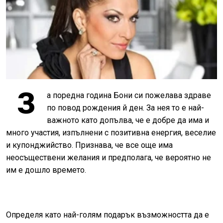
З
а поредна година Бони си пожелава здраве
по повод рождения й ден. За нея то е най-
важното като допълва, че е добре да има и
много участия, изпълнени с позитивна енергия, веселие
и купонджийство. Признава, че все още има
неосъществени желания и предполага, че вероятно не
им е дошло времето.
Определя като най-голям подарък възможността да е