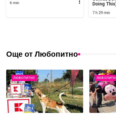
6 min
Doing This
7 h 29 min
Още от Любопитно
ЛЮБОПИТНО
ЛЮБОПИТН