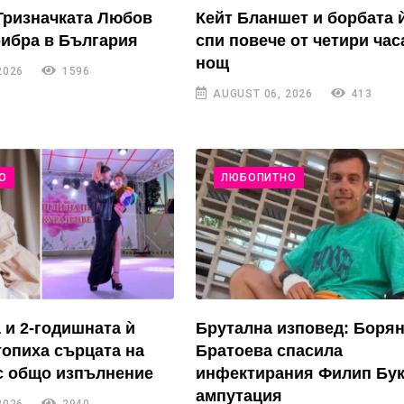
Тризначката Любов
Кейт Бланшет и борбата 
рибра в България
спи повече от четири час
нощ
2026
1596
AUGUST 06, 2026
413
О
ЛЮБОПИТНО
 и 2-годишната ѝ
Брутална изповед: Боря
топиха сърцата на
Братоева спасила
с общо изпълнение
инфектирания Филип Бук
ампутация