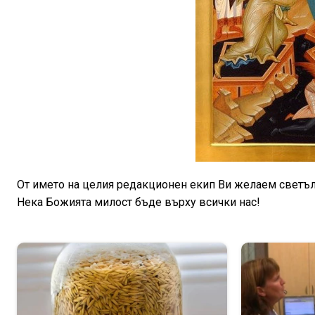
От името на целия редакционен екип Ви желаем светъл
Нека Божията милост бъде върху всички нас!