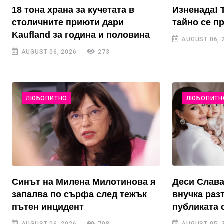
18 тона храна за кучетата в
Изненада! 
столичните приюти дари
тайно се п
Kaufland за година и половина
AUGUST 06, 
AUGUST 06, 2026
273
ЛЮБОПИТНО
ЛЮБОПИТН
Синът на Милена Милотинова я
Деси Слава
запалва по сърфа след тежък
внучка раз
пътен инцидент
публиката 