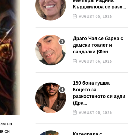
кемпера! Радина
Кърджилова се разх...
AUGUST 05, 2026
Драго Чая се барна с
дамски тоалет и
сандалки (Фен...
AUGUST 06, 2026
150 бона гушва
Коцето за
разкостеното си ауди
(Дра...
AUGUST 05, 2026
ем на
я си
Катедрала с