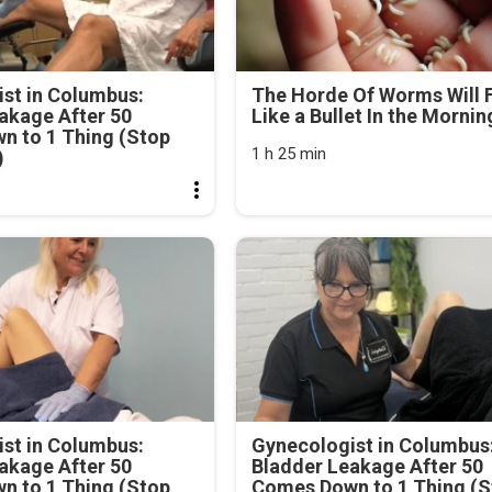
st in Columbus:
The Horde Of Worms Will F
akage After 50
Like a Bullet In the Mornin
n to 1 Thing (Stop
1 h 25 min
)
st in Columbus:
Gynecologist in Columbus
akage After 50
Bladder Leakage After 50
n to 1 Thing (Stop
Comes Down to 1 Thing (S