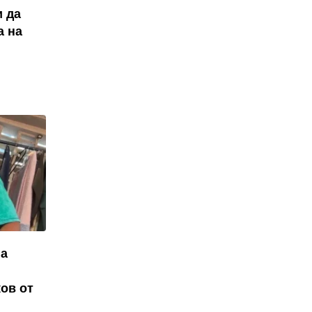
ѝ да
а на
на
ов от