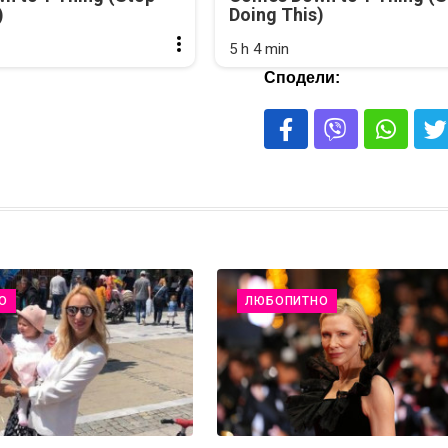
)
Doing This)
5 h 4 min
Сподели:
О
ЛЮБОПИТНО