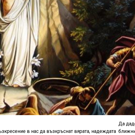
Да дад
ъзкресение в нас да възкръснат вярата, надеждата
ближни