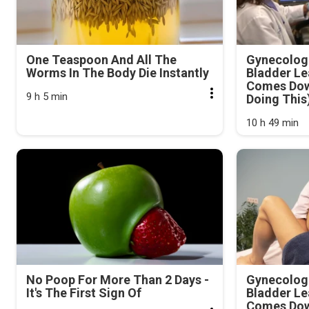
One Teaspoon And All The
Gynecologi
Worms In The Body Die Instantly
Bladder Le
Comes Dow
9 h 5 min
Doing This
10 h 49 min
No Poop For More Than 2 Days -
Gynecologi
It's The First Sign Of
Bladder Le
Comes Dow