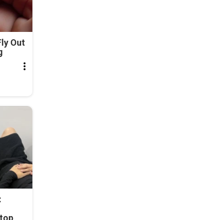
ly Out
g
:
top