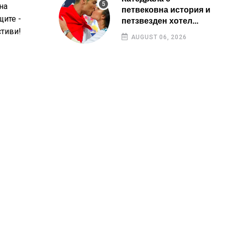
на
петвековна история и
щите -
петзвезден хотел...
стиви!
AUGUST 06, 2026