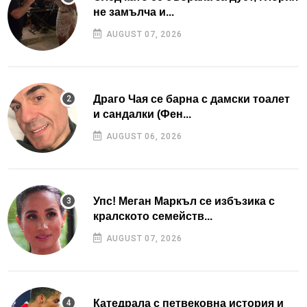
не замълча и...
AUGUST 07, 2026
Драго Чая се барна с дамски тоалет
и сандалки (Фен...
AUGUST 06, 2026
Упс! Меган Маркъл се избъзика с
кралското семейств...
AUGUST 07, 2026
Катедрала с петвековна история и