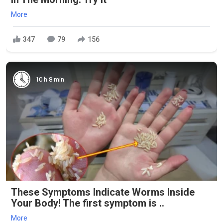
More
347
79
156
10 h 8 min
These Symptoms Indicate Worms Inside
Your Body! The first symptom is ..
More