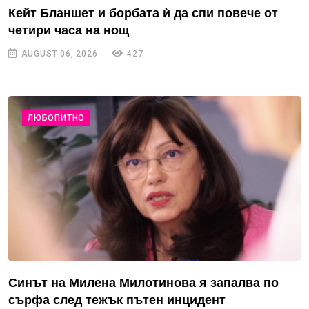
Кейт Бланшет и борбата ѝ да спи повече от
четири часа на нощ
AUGUST 06, 2026
427
ЛЮБОПИТНО
Синът на Милена Милотинова я запалва по
сърфа след тежък пътен инцидент