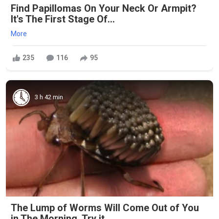
Find Papillomas On Your Neck Or Armpit?
It's The First Stage Of...
More
235
116
95
3 h 42 min
The Lump of Worms Will Come Out of You
in The Morning. Try it