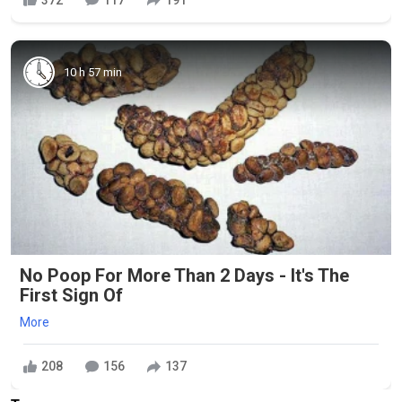
10 h 57 min
No Poop For More Than 2 Days - It's The
First Sign Of
More
208
156
137