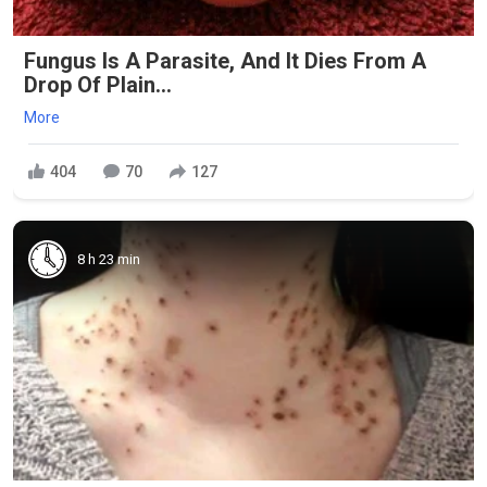
Fungus Is A Parasite, And It Dies From A
Drop Of Plain...
More
404
70
127
8 h 23 min