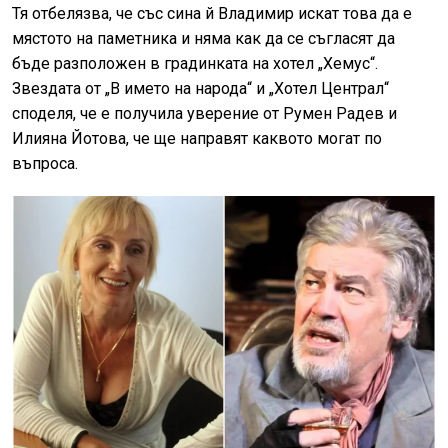
Тя отбелязва, че със сина й Владимир искат това да е
мястото на паметника и няма как да се съгласят да
бъде разположен в градинката на хотел „Хемус“.
Звездата от „В името на народа“ и „Хотел Централ“
споделя, че е получила уверение от Румен Радев и
Илияна Йотова, че ще направят каквото могат по
въпроса.