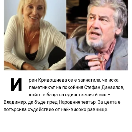
И
рен Кривошиева се е заинатила, че иска
паметникът на покойния Стефан Данаилов,
който е баща на единствения й син –
Владимир, да бъде пред Народния театър. За целта е
потърсила съдействие от най-високо равнище.