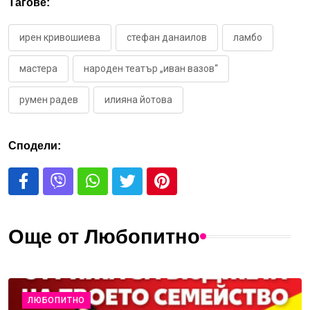
Тагове:
ирен кривошиева
стефан данаилов
ламбо
мастера
народен театър „иван вазов“
румен радев
илияна йотова
Сподели:
Още от Любопитно
ЛЮБОПИТНО