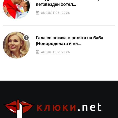
петзвезден хотел...
AUGUST 06, 2026
Гала се показа в ролята на баба
(Новородената ѝ вн...
AUGUST 07, 2026