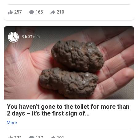
257
165
210
9 h 37 min
You haven’t gone to the toilet for more than
2 days – it's the first sign of...
More
372
117
191