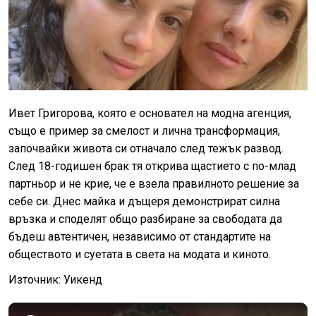
Ивет Григорова, която е основател на модна агенция,
също е пример за смелост и лична трансформация,
започвайки живота си отначало след тежък развод.
След 18-годишен брак тя открива щастието с по-млад
партньор и не крие, че е взела правилното решение за
себе си. Днес майка и дъщеря демонстрират силна
връзка и споделят общо разбиране за свободата да
бъдеш автентичен, независимо от стандартите на
обществото и суетата в света на модата и киното.
Източник: Уикенд