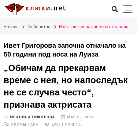
Начало
Любопитно
Ивет Григорова започна отначало на 50 години под носа на Луиза
Ивет Григорова започна отначало на
50 години под носа на Луиза
„Обичам да прекарвам
време с нея, но напоследък
не се случва често“,
признава актрисата
ОТ
ИВАНИНА НИКОЛОВА
MAY 11, 2026
0 КОМЕНТАРА
2303 ПРОЧИТА