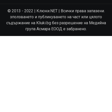
© 2013 - 2022 | Клюки.NET | Всички права запазени.
зползването и публикуването на част или цялото
съдържание на Kliuki.bg без разрешение на Медийна
група Асмара ЕООД е забранено.