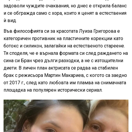
задоволи чуждите очаквания, но днес е открила баланс
и се обгражда само с хора, които я ценят в естествения
ѝ вид.
Във философията си за красотата Луиза Григорова е
категоричен противник на пластичните корекции като
ботокс и силикон, залагайки на естественото стареене.
Тя споделя, че е върнала формата си след раждането на
сина си Бран чрез дълги разходки, а не с изтощителни
диети. В личен план актрисата се радва на стабилен
брак с режисьора Мартин Макариев, с когото са заедно
от 2017 г., след като любовта им пламва на снимачната
площадка на популярен исторически сериал.