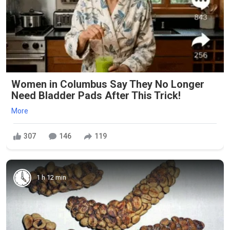
Women in Columbus Say They No Longer
Need Bladder Pads After This Trick!
More
307
146
119
1 h 12 min