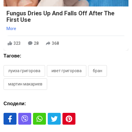
Fungus Dries Up And Falls Off After The
First Use
More
323
28
368
Тагове:
луиза григорова
ивет григорова
бран
мартин макариев
Сподели: