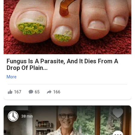
Fungus Is A Parasite, And It Dies From A
Drop Of Plain...
More
167
65
166
38 min