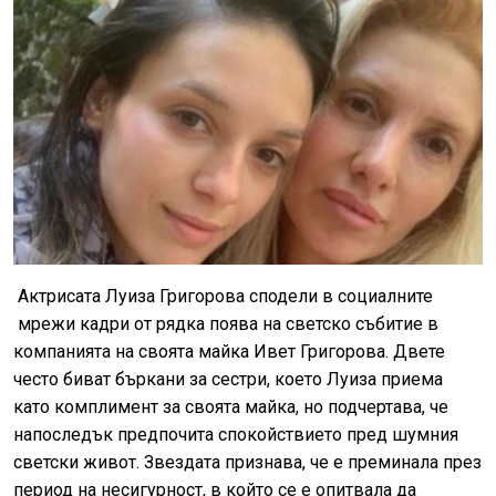
Актрисата Луиза Григорова сподели в социалните
мрежи кадри от рядка поява на светско събитие в
компанията на своята майка Ивет Григорова. Двете
често биват бъркани за сестри, което Луиза приема
като комплимент за своята майка, но подчертава, че
напоследък предпочита спокойствието пред шумния
светски живот. Звездата признава, че е преминала през
период на несигурност, в който се е опитвала да