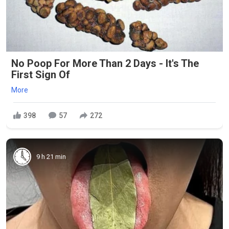
No Poop For More Than 2 Days - It's The
First Sign Of
More
398
57
272
9 h 21 min