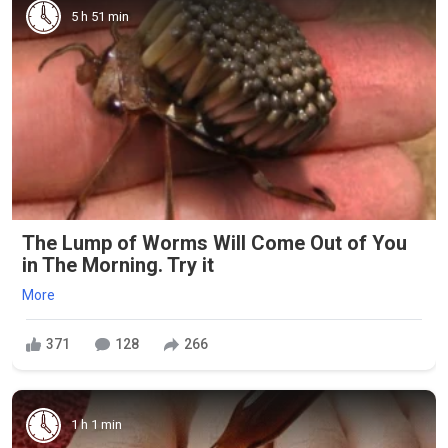
5 h 51 min
The Lump of Worms Will Come Out of You
in The Morning. Try it
More
371
128
266
1 h 1 min