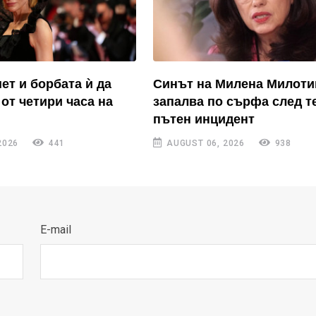
ет и борбата ѝ да
Синът на Милена Милоти
от четири часа на
запалва по сърфа след т
пътен инцидент
2026
441
AUGUST 06, 2026
938
E-mail