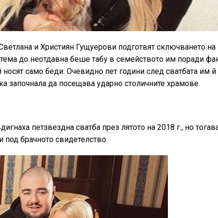
е Светлана и Християн Гущуерови подготвят сключването на
и тема до неотдавна беше табу в семейството им поради фак
 носят само беди. Очевидно пет години след сватбата им 
ка започнала да посещава ударно столичните храмове.
гнаха петзвездна сватба през лятото на 2018 г., но тогав
и под брачното свидетелство.