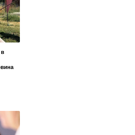
 в
овина