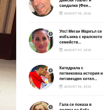
дамски тоалет и
сандалки (Фен...
AUGUST 06, 2026
Упс! Меган Маркъл се
избъзика с кралското
семейств...
AUGUST 07, 2026
Катедрала с
петвековна история и
петзвезден хотел...
AUGUST 06, 2026
Гала се показа в
ролята на баба