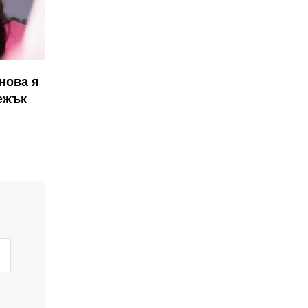
нова я
ежък