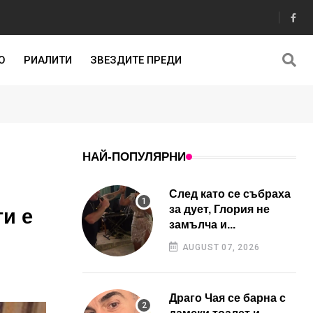
О
РИАЛИТИ
ЗВЕЗДИТЕ ПРЕДИ
НАЙ-ПОПУЛЯРНИ
След като се събраха
за дует, Глория не
ги е
замълча и...
AUGUST 07, 2026
Драго Чая се барна с