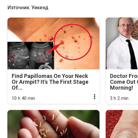
Източник: Уикенд
Find Papillomas On Your Neck
Doctor Fr
Or Armpit? It's The First Stage
Come Out O
Of...
Morning!
10 h 40 min
3 h 2 min