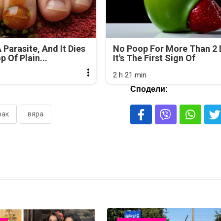
 Parasite, And It Dies
No Poop For More Than 2 
 Of Plain...
It's The First Sign Of
2 h 21 min
Сподели:
рак
вяра