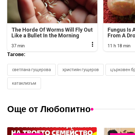
The Horde Of Worms Will Fly Out
Fungus Is A
Like a Bullet In the Morning
From A Drop
37 min
11 h 18 min
Тагове:
светлана гущерова
християн гущеров
църковен б
катаклизъм
Още от Любопитно