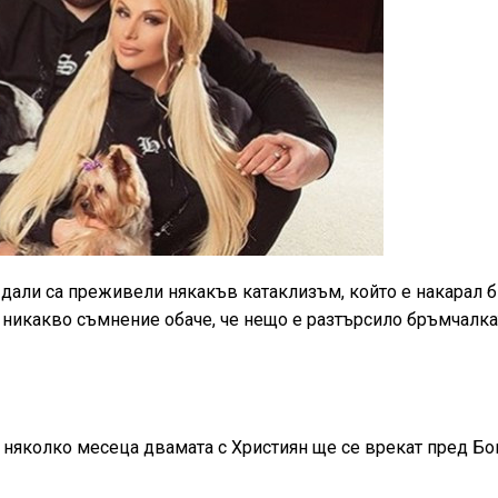
 дали са преживели някакъв катаклизъм, който е накарал 
 никакво съмнение обаче, че нещо е разтърсило бръмчалкат
 няколко месеца двамата с Християн ще се врекат пред Бог