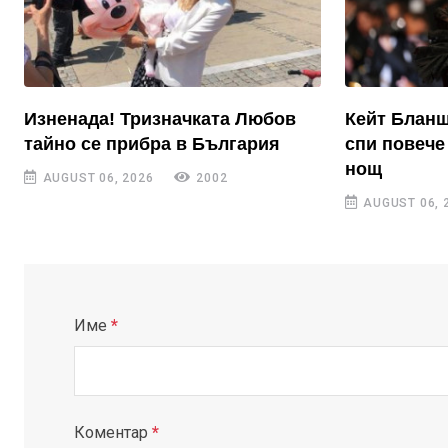
Изненада! Тризначката Любов
Кейт Бланш
тайно се прибра в България
спи повече 
нощ
AUGUST 06, 2026
2002
AUGUST 06, 
Име
*
Коментар
*