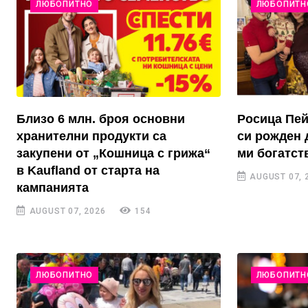
ЛЮБОПИТНО
ЛЮБОПИТН
Близо 6 млн. броя основни
Росица Пей
хранителни продукти са
си рожден 
закупени от „Кошница с грижа“
ми богатст
в Kaufland от старта на
AUGUST 07, 
кампанията
AUGUST 07, 2026
154
ЛЮБОПИТНО
ЛЮБОПИТН