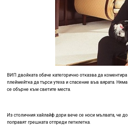
ВИП двойката обаче категорично отказва да коментира
плеймейтка да търси утеха и спасение във вярата. Няма
се обърне към светите места.
Из столичния хайлайф дори вече се носи мълвата, че до
поправят грешката отпреди петилетка.