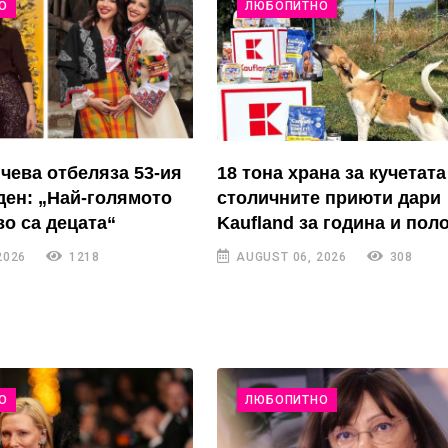
О
ЛЮБОПИТНО
чева отбеляза 53-ия
18 тона храна за кучетата
ден: „Най-голямото
столичните приюти дари
во са децата“
Kaufland за година и пол
2026
1218
AUGUST 06, 2026
308
О
ЛЮБОПИТНО