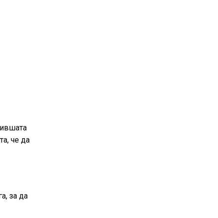
бившата
а, че да
а, за да