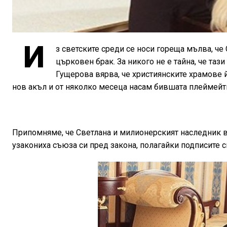
И
з светските среди се носи гореща мълва, ч
църковен брак. За никого не е тайна, че таз
Гущерова вярва, че християнските храмове й
нов акъл и от няколко месеца насам бившата плеймейт
Припомняме, че Светлана и милионерският наследник вди
узакониха съюза си пред закона, полагайки подписите с