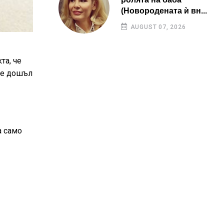
(Новородената ѝ вн...
AUGUST 07, 2026
та, че
й е дошъл
а само