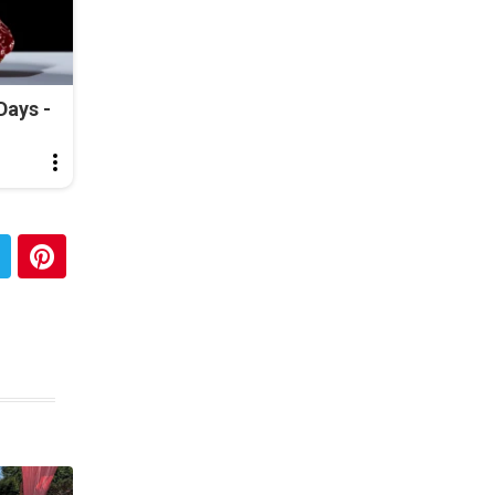
Days -