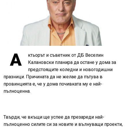
А
ктьорът и съветник от ДБ Веселин
Калановски планира да остане у дома за
предстоящите коледни и новогодишни
празници. Причината да не желае да пътува в
провинцията е, че у дома почивката му е най-
пълноценна.
Твърди, че вкъщи ще успее да презареди най-
пълноценно силите си за новите и вълнуващи проекти,