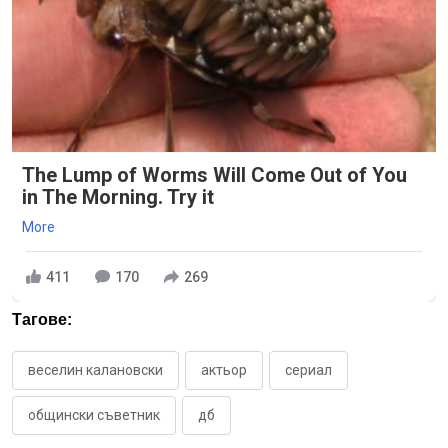
The Lump of Worms Will Come Out of You
in The Morning. Try it
More
411
170
269
Тагове:
веселин калановски
актьор
сериал
общински съветник
дб