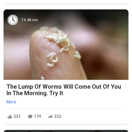
7 h 48 min
The Lump Of Worms Will Come Out Of You
In The Morning. Try It
More
233
174
252