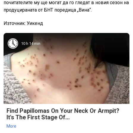
почитателите му ще могат да го гледат в новия сезон на
продуцираната от БНТ поредица „Вина“.
Източник: Уикенд
10 h 14 min
Find Papillomas On Your Neck Or Armpit?
It's The First Stage Of...
More