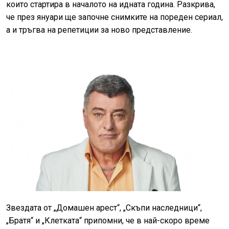
които стартира в началото на идната година. Разкрива,
че през януари ще започне снимките на пореден сериал,
а и тръгва на репетиции за ново представление.
Звездата от „Домашен арест“, „Скъпи наследници“,
„Братя“ и „Клетката“ припомни, че в най-скоро време