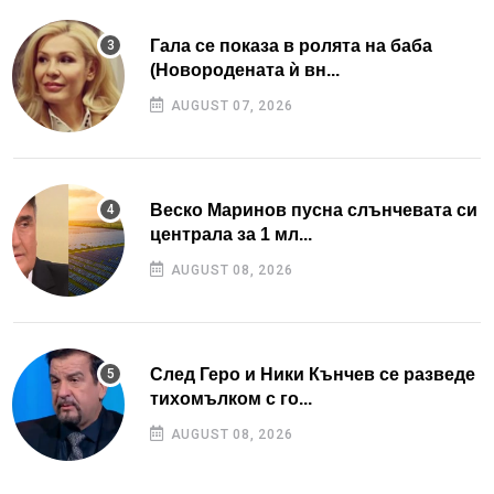
Гала се показа в ролята на баба
(Новородената ѝ вн...
AUGUST 07, 2026
Веско Маринов пусна слънчевата си
централа за 1 мл...
AUGUST 08, 2026
След Геро и Ники Кънчев се разведе
тихомълком с го...
AUGUST 08, 2026