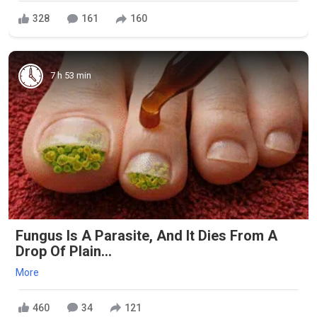
328
161
160
7 h 53 min
Fungus Is A Parasite, And It Dies From A
Drop Of Plain...
More
460
34
121