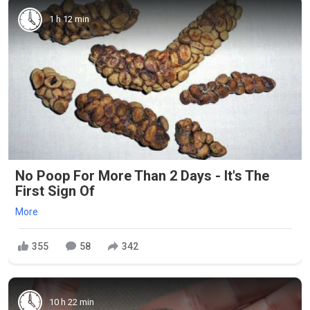
1 h 12 min
No Poop For More Than 2 Days - It's The
First Sign Of
More
355
58
342
10 h 22 min