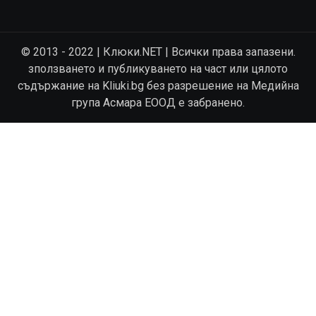
© 2013 - 2022 | Клюки.NET | Всички права запазени.
зползването и публикуването на част или цялото
съдържание на Kliuki.bg без разрешение на Медийна
група Асмара ЕООД е забранено.