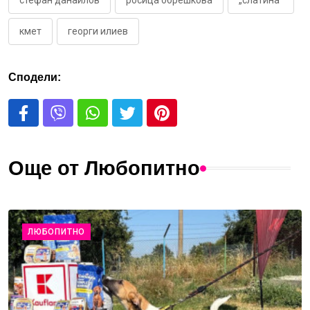
стефан данаилов
росица обрешкова
„слатина“
кмет
георги илиев
Сподели:
Още от Любопитно
ЛЮБОПИТНО