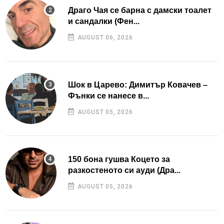
Драго Чая се барна с дамски тоалет
и сандалки (Фен...
AUGUST 06, 2026
Шок в Царево: Димитър Ковачев –
Фънки се нанесе в...
AUGUST 05, 2026
150 бона гушва Коцето за
разкостеното си ауди (Дра...
AUGUST 05, 2026