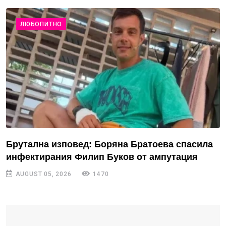
ЛЮБОПИТНО
Брутална изповед: Боряна Братоева спасила
инфектирания Филип Буков от ампутация
AUGUST 05, 2026
1470