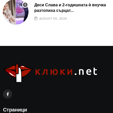
Деси Слава и 2-годишната ѝ внучка
разтопиха сърцат...
AUGUST 05, 2026
Страници