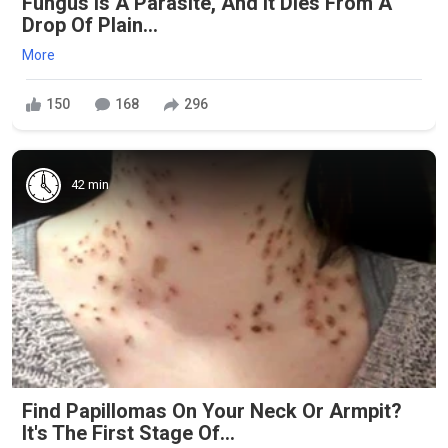
Fungus Is A Parasite, And It Dies From A
Drop Of Plain...
More
150
168
296
42 min
Find Papillomas On Your Neck Or Armpit?
It's The First Stage Of...