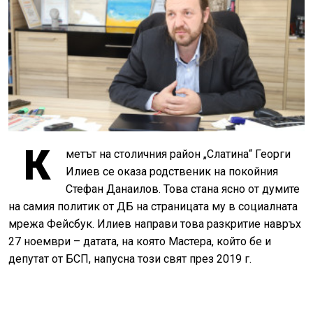
К
метът на столичния район „Слатина“ Георги
Илиев се оказа родственик на покойния
Стефан Данаилов. Това стана ясно от думите
на самия политик от ДБ на страницата му в социалната
мрежа Фейсбук. Илиев направи това разкритие навръх
27 ноември – датата, на която Мастера, който бе и
депутат от БСП, напусна този свят през 2019 г.