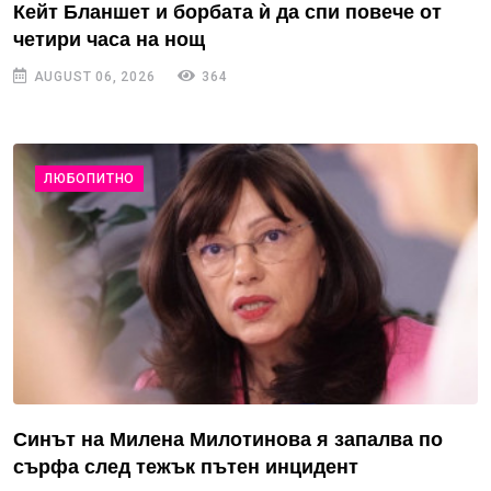
Кейт Бланшет и борбата ѝ да спи повече от
четири часа на нощ
AUGUST 06, 2026
364
ЛЮБОПИТНО
Синът на Милена Милотинова я запалва по
сърфа след тежък пътен инцидент