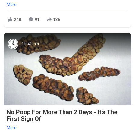
More
248
91
138
1 h 41 min
No Poop For More Than 2 Days - It's The
First Sign Of
More