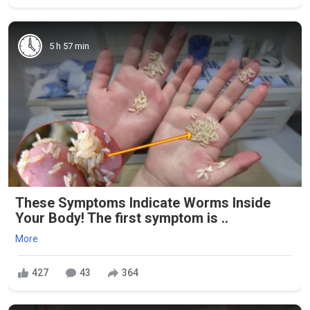
5 h 57 min
These Symptoms Indicate Worms Inside
Your Body! The first symptom is ..
More
427
43
364