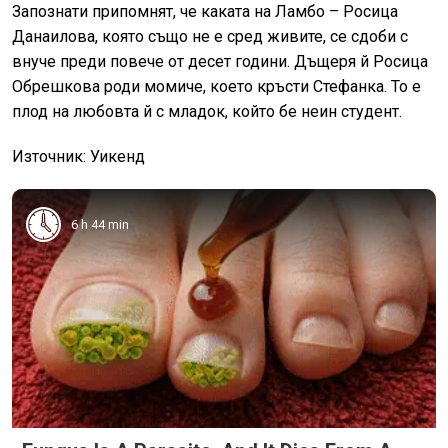
Запознати припомнят, че каката на Ламбо – Росица
Данаилова, която също не е сред живите, се сдоби с
внуче преди повече от десет години. Дъщеря й Росица
Обрешкова роди момиче, което кръсти Стефанка. То е
плод на любовта й с младок, който бе неин студент.
Източник: Уикенд
6 h 44 min