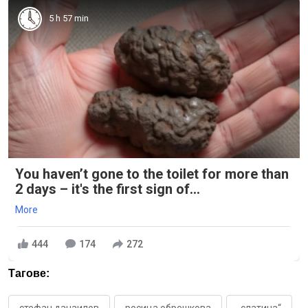
5 h 57 min
You haven’t gone to the toilet for more than
2 days – it's the first sign of...
More
444
174
272
Тагове: