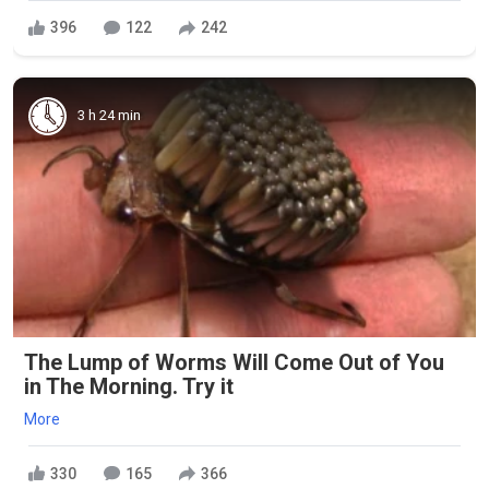
396
122
242
3 h 24 min
The Lump of Worms Will Come Out of You
in The Morning. Try it
More
330
165
366