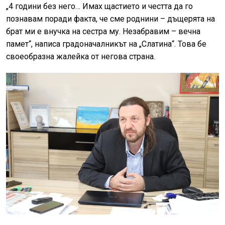
„4 години без него… Имах щастието и честта да го
познавам поради факта, че сме роднини – дъщерята на
брат ми е внучка на сестра му. Незабравим – вечна
памет“, написа градоначалникът на „Слатина“. Това бе
своеобразна жалейка от негова страна.