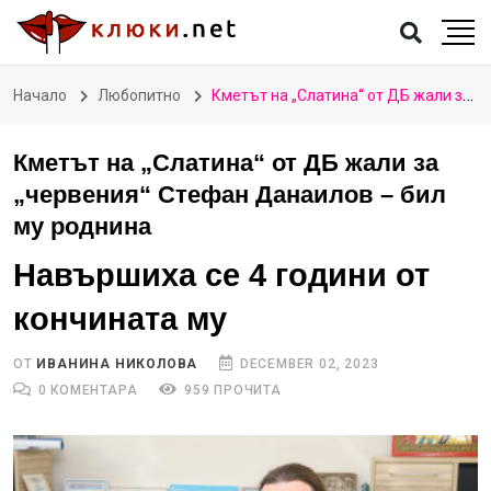
Начало
Любопитно
Кметът на „Слатина“ от ДБ жали за „червения“ Стефан Данаилов – бил му роднина
Кметът на „Слатина“ от ДБ жали за
„червения“ Стефан Данаилов – бил
му роднина
Навършиха се 4 години от
кончината му
ОТ
ИВАНИНА НИКОЛОВА
DECEMBER 02, 2023
0 КОМЕНТАРА
959 ПРОЧИТА